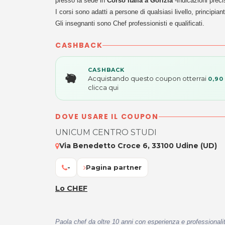
presso la sede in
Corso Italia a Gorizia
-indicazioni prec
I corsi sono adatti a persone di qualsiasi livello, principiant
Gli insegnanti sono Chef professionisti e qualificati.
CASHBACK
CASHBACK
Acquistando questo coupon otterrai
0,90
clicca qui
DOVE USARE IL COUPON
UNICUM CENTRO STUDI
Via Benedetto Croce 6, 33100 Udine (UD)
-
Pagina partner
Lo CHEF
Paola chef da oltre 10 anni con esperienza e professionalità 