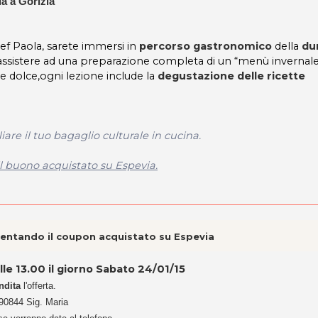
ia a Gorizia
f Paola, sarete immersi in
percorso gastronomico
della
dur
assistere ad una preparazione completa di un “menù invernale
e dolce,ogni lezione include la
degustazione delle ricette
re il tuo bagaglio culturale in cucina.
il buono acquistato su Espevia.
esentando il coupon acquistato su Espevia
lle 13.00 il giorno Sabato 24/01/15
ndita
l'offerta.
690844 Sig. Maria