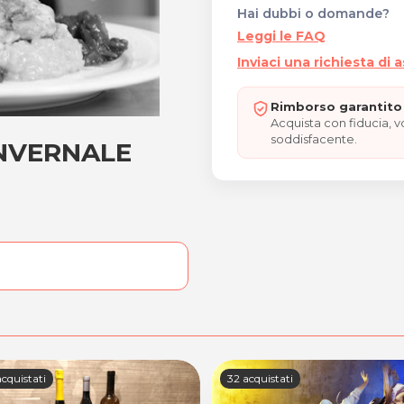
Hai dubbi o domande?
Leggi le FAQ
Inviaci una richiesta di 
Rimborso garantito 
Acquista con fiducia, 
soddisfacente.
INVERNALE
U' INVERNALE PESCE"
cquistati
32 acquistati