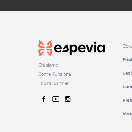
Cou
Friu
Chi siamo
Laz
Come Funziona
I nostri partner
Lom
seguici su facebook
seguici su youtube
seguici su instag
Pie
Ven