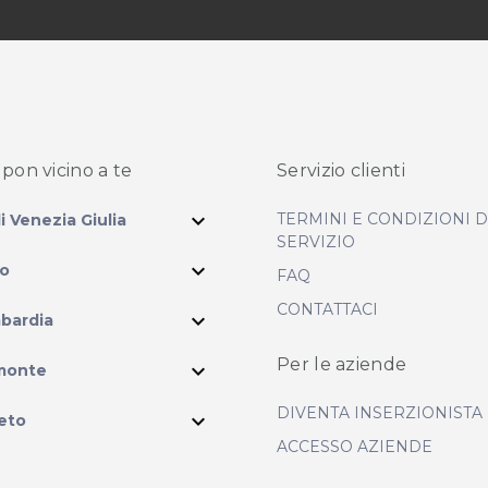
pon vicino
a te
Servizio clienti
expand_more
TERMINI E CONDIZIONI 
li Venezia Giulia
SERVIZIO
expand_more
io
FAQ
CONTATTACI
expand_more
bardia
ram
Per le aziende
expand_more
monte
DIVENTA INSERZIONISTA
expand_more
eto
ACCESSO AZIENDE