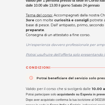
valido per 1 persona presso la sede in Corso Ital
dalle 10.00 alle 13.00 il giorno Sabato 24 gennaio
Tema del corso:
Accompagnati dalla nostra Che
3ore
con molte
curiosità e consigli
potrete 
base di pesce. Dall' antipasto, primo, secondo 
preparate
.
Consegna di un attestato a fine corso.
Un'esperienza davvero professionale per amplia
Potrai usufruire dell'offerta solo presentando 
CONDIZIONI
access_time
Potrai beneficiare del servizio solo pr
Valido per il corso che si svolgerà dalle
10.00 a
Potrai partecipare solo
acquistando su Espevia in preve
Dopo aver acquistato conferma la tua iscrizione al 04321