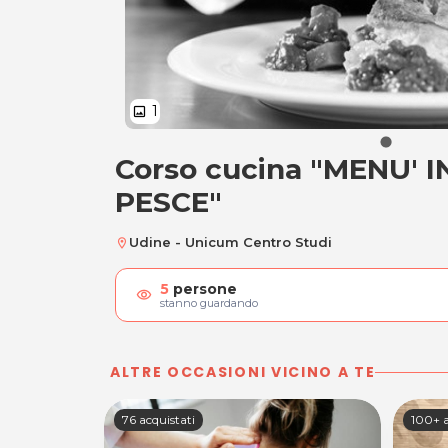
1
image
Corso cucina "MENU' 
Corso cucina "MEN
PESCE"
Udine - Unicum Centro Studi
location_on
5
persone
visibility
stanno guardando
ALTRE OCCASIONI VICINO A TE
76 acquistati
100+ a