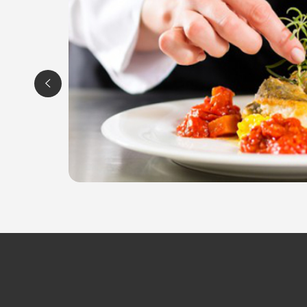
Tel. 0432 1690844
Sede Legale
TRIESTE
Via Rosetti, 8 Trieste
Tel. 040 3721865
P.IVA 02711410304
Per ulteriori informazioni sull'offerta o sulle modalità 
posta@espevia.it