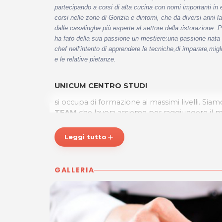
partecipando a corsi di alta cucina con nomi importanti in
corsi nelle zone di Gorizia e dintorni, che da diversi anni 
dalle casalinghe più esperte al settore della ristorazione.
P
ha fato della sua passione un mestiere:una passione nata tr
chef nell’intento di apprendere le tecniche,di imparare,migl
e le relative pietanze.
UNICUM CENTRO STUDI
si occupa di formazione ai massimi livelli. Siamo 
TEAM
che lavora assieme per raggiungere il m
TRIESTE
e ora a
UDINE
la UNICUM è un
punto
della
FORMAZIONE PROFESSIONALE
e della
Leggi tutto
add
SCOLASTICA.
Per maggiori informazioni visita il nostro sito:
GALLERIA
UNICUM CENTRO STUDI
Sede operativa
di
UDINE
Via Benedetto Croce, 6
Udine