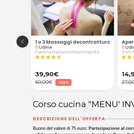
oo da Elite della Bellezza a Udine
del Ventre
1 o 3 Massaggi decontratturanti/sporti
Aper
Udine
Udi
location_on
location_on
Fiamma Mariuzza Massoterapista
Dom 
star
star
star
star
star_half
star
star
s
39,90€
14,
60,00€
27,0
-33%
Corso cucina "MENU' I
DESCRIZIONE DELL'OFFERTA
Buono del valore di 75 euro
: Partecipazione al c