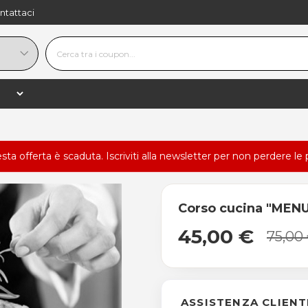
ntattaci
esta offerta è scaduta.
Iscriviti alla newsletter
per non perdere le 
Corso cucina "MEN
45,00 €
75,00
ASSISTENZA CLIENT