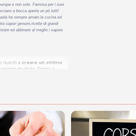
 europa e non solo. Famosa per i suoi
lasciano a bocca aperta un pò tutti!
aola ha sempre amato la cucina ed
a sapori genuini,ricette di grandi
iorare ed abbinare al meglio i sapore
riusciti a
creare un ottimo
assimo risultato. Prima a
 di riferimento
nei settori
PREPARAZIONE
www.unicumcentrostudi.it