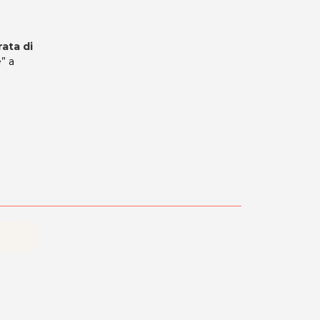
ata di
” a