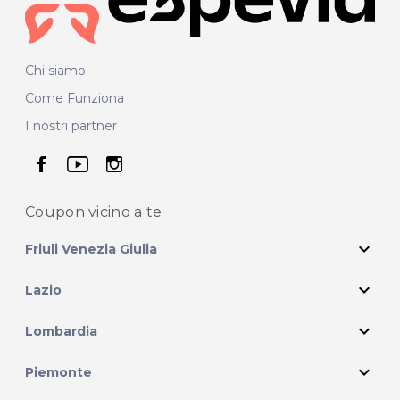
Chi siamo
Come Funziona
I nostri partner
seguici su facebook
seguici su youtube
seguici su instagram
Coupon vicino
a te
expand_more
Friuli Venezia Giulia
expand_more
Lazio
expand_more
Lombardia
expand_more
Piemonte