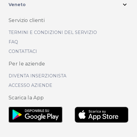
expand_more
Veneto
Servizio clienti
TERMINI E CONDIZIONI DEL SERVIZIO
FAQ
CONTATTACI
Per le aziende
DIVENTA INSERZIONISTA
ACCESSO AZIENDE
Scarica la App