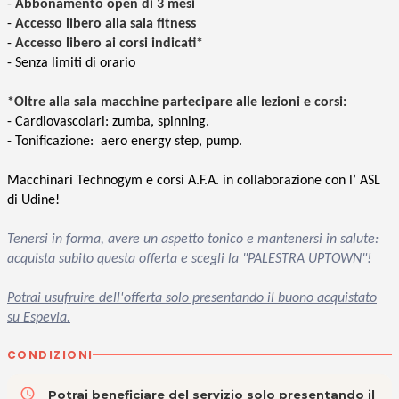
-
Abbonamento open di 3 mesi
-
Accesso libero alla sala fitness
-
Accesso libero ai corsi indicati*
- Senza limiti di orario
*Oltre alla sala macchine partecipare alle lezioni e corsi:
- Cardiovascolari: zumba, spinning.
- Tonificazione: aero energy step, pump.
Macchinari Technogym e corsi A.F.A. in collaborazione con l’ ASL
di Udine!
Tenersi in forma, avere un aspetto tonico e mantenersi in salute:
acquista subito questa offerta e scegli la
"PALESTRA UPTOWN"!
Potrai usufruire dell'offerta solo presentando il buono acquistato
su Espevia.
CONDIZIONI
access_time
Potrai beneficiare del servizio solo presentando il