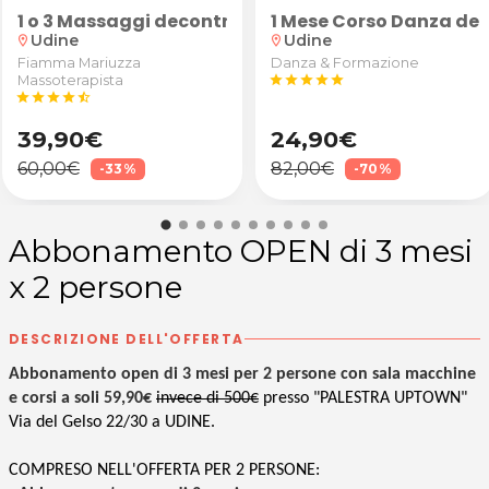
kdance
1 o 3 Massaggi decontratturanti/sportivi schiena, 
1 Mese Corso Danza del
Udine
Udine
location_on
location_on
Fiamma Mariuzza
Danza & Formazione
Massoterapista
star
star
star
star
star
star
star
star
star
star_half
39,90€
24,90€
60,00€
82,00€
-33%
-70%
Abbonamento OPEN di 3 mesi
x 2 persone
DESCRIZIONE DELL'OFFERTA
Abbonamento open di 3 mesi per 2 persone con sala macchine
e corsi a soli 59,90€
invece di 500€
presso "PALESTRA UPTOWN"
Via del Gelso 22/30 a UDINE.
COMPRESO NELL'OFFERTA PER 2 PERSONE: