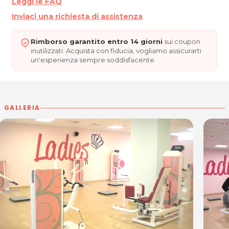
Leggi le FAQ
Tel. 0432 480632
Inviaci una richiesta di assistenza
Cel. 347 6494675
P.IVA 02444560300
Rimborso garantito entro 14 giorni
sui coupon
inutilizzati. Acquista con fiducia, vogliamo assicurarti
Per ulteriori informazioni sull'offerta o sulle modalità di acquisto
un'esperienza sempre soddisfacente.
posta@espevia.it
scrivi a
.
GALLERIA