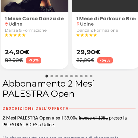
uranti/sportivi schiena, cervicale, spalle e arti in
1 Mese Corso Danza del Ventre
1 Mese di Parkour o Br
Udine
Udine
location_on
location_on
Danza & Formazione
Danza & Formazione
star
star
star
star
star
star
star
star
star
star
24,90€
29,90€
82,00€
82,00€
-70%
-64%
Abbonamento 2 Mesi
PALESTRA Open
DESCRIZIONE DELL'OFFERTA
2 Mesi PALESTRA Open a soli 39,00€
invece di 185€
presso la
PALESTRA LADIES a Udine.