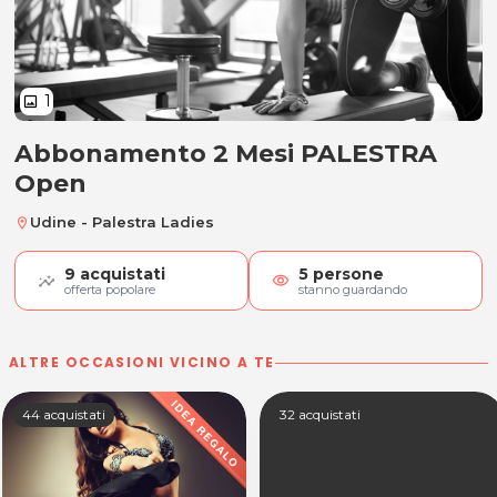
1
image
Abbonamento 2 Mesi PALESTRA
Abbonamento 2 Mesi PALESTRA 
Open
Udine - Palestra Ladies
location_on
9
acquistati
5
persone
visibility
offerta popolare
stanno guardando
ALTRE OCCASIONI VICINO A TE
44 acquistati
32 acquistati