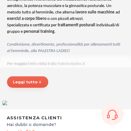
aerobico, la potenza muscolare e la ginnastica posturale. Un
metodo tutto al femminile, che alterna
lavoro sulle macchine
ad
esercizi a corpo libero
o con piccoli attrezzi.
Specializzata e certificata per
trattamenti posturali
individuali/di
gruppo e
personal training
.
Condivisione, divertimento, professionalità per allenamenti tutti
al femminile, alla PALESTRA LADIES!
Per maggiori info visita il sito
Palestraladies.it
*Prezzi di listino verificati in data 13/11/2017
Leggi tutto
add
ORARI SEGRETERIA
Dal Lunedì al Venerdì: 11.00 - 20.30
Sabato: 10.00 - 13.00
PALESTRA LADIES
ASSISTENZA CLIENTI
Via Caccia 12
Hai dubbi o domande?
33100 Udine