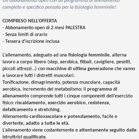
Un abbonamento open con un programma di allenamento
completo e specifico pensato per la fisiologia femminile!
COMPRESO NELL'OFFERTA
- Abbonamento open di 2 mesi PALESTRA
- Senza limiti di orario
- Tessera d'iscrizione inclusa
L’allenamento, adeguato ad una
fisiologia femminile
, alterna
lavoro a
corpo libero
(step, aerobica, fitball, cavigliere, pesetti,
piccoli attrezzi…) con
macchine di ultima generazione
che vanno
a lavorare tutti i distretti muscolari.
Tonificazione, dimagrimento, potenza muscolare, capacità
aerobica, incremento del metabolismo; il
programma di
allenamento
comprende tutti i cinque componenti dell’esercizio
fisico:
riscaldamento
,
esercizio aerobico
,
resistenza
,
defaticamento
e
stretching
.
Allenamento
cardiovascolare
e
potenziamento
, facile e
divertente,
adatto a tutte le età
.
L’allenamento viene costantemente e
attentamente seguito dalle
istruttrici qualificate
.