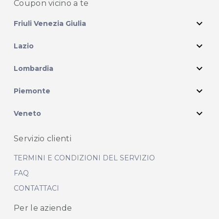
Coupon vicino
a te
expand_more
Friuli Venezia Giulia
expand_more
Lazio
expand_more
Lombardia
expand_more
Piemonte
expand_more
Veneto
Servizio clienti
TERMINI E CONDIZIONI DEL SERVIZIO
FAQ
CONTATTACI
Per le aziende