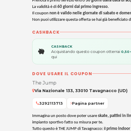
Prenota il primo servizio entro
30 giorni dalla data di ac
La validità è di
60 giorni dal primo ingresso
.
Il coupon
non è valido nelle giornate di sabato e dome
Non puoi utilizzare questa offerta se hai già beneficiato d
CASHBACK
CASHBACK
Acquistando questo coupon otterrai
0,50
qui
DOVE USARE IL COUPON
The Jump
Via Nazionale 133, 33010 Tavagnacco (UD)
3292113713
Pagina partner
Immagina un posto dove poter usare
skate, pattini in l
impianto sportivo fatto su misura per te.
Tutto questo è THE JUMP di Tavagnacco: il
primo indoor 