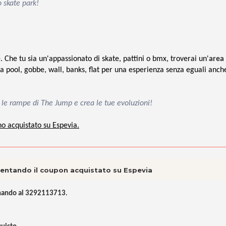
o skate park!
 Che tu sia un'appassionato di skate, pattini o bmx, troverai un'
area
a pool, gobbe, wall, banks, flat per una esperienza senza eguali anch
ra le rampe di The Jump e crea le tue evoluzioni!
no acquistato su Espevia.
esentando il coupon acquistato su Espevia
fonando al 3292113713
.