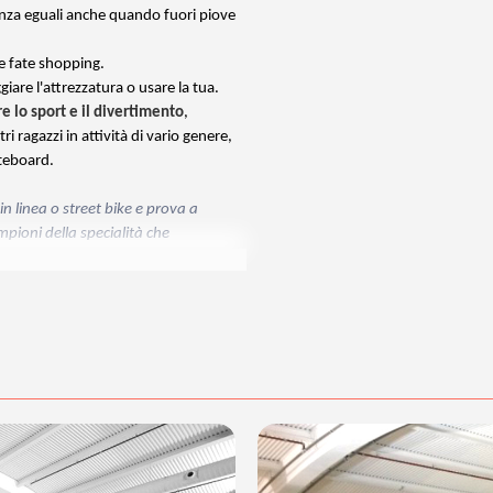
senza eguali anche quando fuori piove
re fate shopping.
giare l'attrezzatura o usare la tua.
re lo sport e il divertimento
,
 ragazzi in attività di vario genere,
ateboard.
n linea o street bike e prova a
mpioni della specialità che