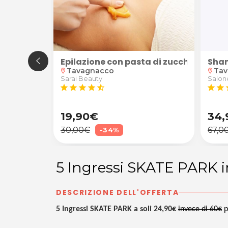
Udine
viso "Armonia Profunda"
Epilazione con pasta di zucchero natu
Sham
Tavagnacco
Tav
location_on
location_on
Sarai Beauty
Salon
star
star
star
star
star_half
star
star
s
19,90€
34,
30,00€
67,0
-34%
5 Ingressi SKATE PARK 
DESCRIZIONE DELL'OFFERTA
5 Ingressi SKATE PARK a soli 24,90€
invece di 60€
p