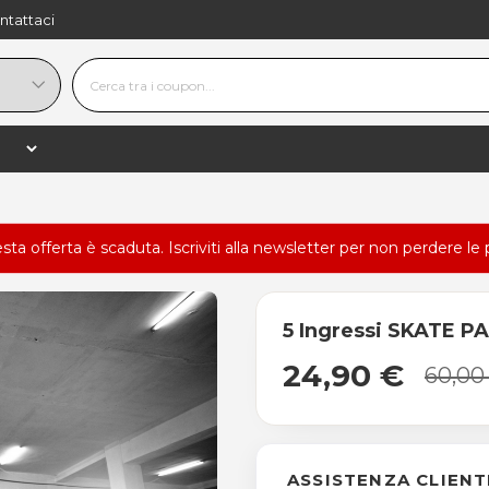
ntattaci
esta offerta è scaduta.
Iscriviti alla newsletter
per non perdere le 
5 Ingressi SKATE P
24,90 €
60,00
ASSISTENZA CLIENT