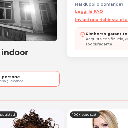
Hai dubbi o domande?
Leggi le FAQ
Inviaci una richiesta di 
Rimborso garantito 
Acquista con fiducia, 
soddisfacente.
 indoor
ARK indoor
0
persone
anno guardando
cquistati
100+ acquistati