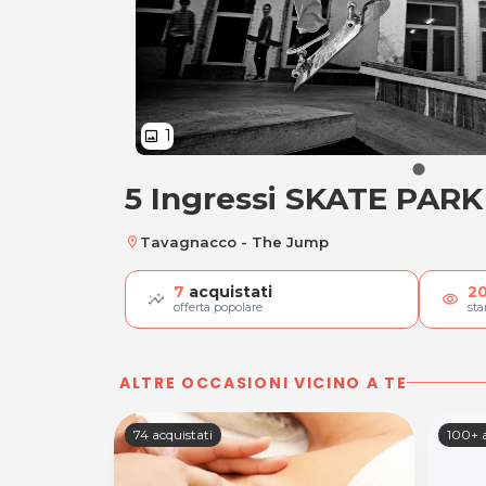
1
image
5 Ingressi SKATE PARK
5 Ingressi SKATE P
Tavagnacco - The Jump
location_on
7
acquistati
2
visibility
offerta popolare
st
ALTRE OCCASIONI VICINO A TE
74 acquistati
100+ a