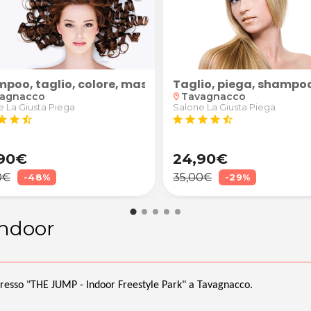
rale "Sugaring"
poo, taglio, colore, maschera ristrutturante e pieg
Taglio, piega, shampoo
agnacco
Tavagnacco
location_on
e La Giusta Piega
Salone La Giusta Piega
tar
star
star_half
star
star
star
star
star_half
90€
24,90€
0€
35,00€
-48%
-29%
indoor
resso "THE JUMP - Indoor Freestyle Park" a Tavagnacco.