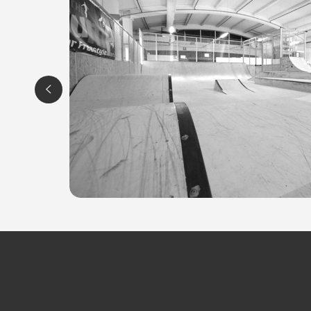
Tel. 3292113713
P.IVA 01972810301
Per ulteriori informazioni sull'offerta o sulle modalità di a
posta@espevia.it
a
.