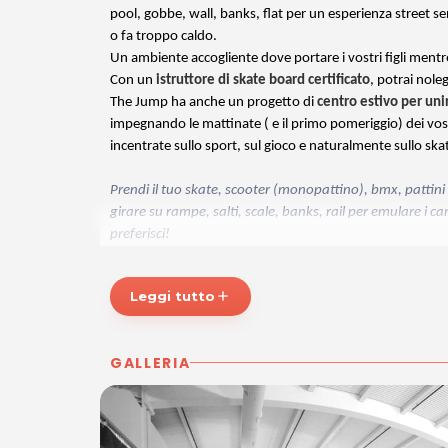
pool, gobbe, wall, banks, flat per un esperienza street 
o fa troppo caldo.
Un ambiente accogliente dove portare i vostri figli ment
Con un
istruttore di skate board certificato
, potrai noleg
The Jump ha anche un progetto di
centro estivo per uni
impegnando le mattinate ( e il primo pomeriggio) dei vostri
incentrate sullo sport, sul gioco e naturalmente sullo sk
Prendi il tuo skate, scooter (monopattino), bmx, pattini i
girare su rampe, salti, scale, banks, rail per emulare i ca
preferisci!
Maggiori informazioni su
thejump.it
Leggi tutto
add
ORARI
Aperto tutti i giorni dalle 16.30 alle 19.30.
GALLERIA
THE JUMP – Indoor Freestyle Park
Via Nazionale 133 - (Presso Parco Commerciale Arteni)
33010 Tavagnacco (UD)