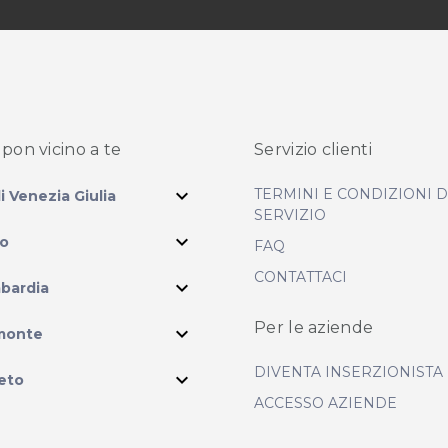
pon vicino
a te
Servizio clienti
expand_more
TERMINI E CONDIZIONI 
li Venezia Giulia
SERVIZIO
expand_more
io
FAQ
CONTATTACI
expand_more
bardia
ram
Per le aziende
expand_more
monte
DIVENTA INSERZIONISTA
expand_more
eto
ACCESSO AZIENDE