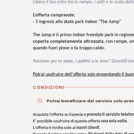
Libera il tuo estro tra le rampe, i salti e le scale dell
L'offerta comprende:
- 5 ingressi allo skate park indoor "The Jump"
The Jump è il primo indoor freestyle park in regione.
coperta completamente attrezzata
, con rampe, un
quando fuori piove o fa troppo caldo.
Passione per lo skate, i pattini o le bmx? Divertiti t
Potrai usufruire dell'offerta solo presentando il buo
CONDIZIONI
access_time
Potrai beneficiare del servizio solo pr
Acquista l'offerta su Espevia e
prenota il servizio tele
E' possibile usufruire di questa offerta
una sola volta
.
L'offerta è rivolta solo ai
nuovi clienti
.