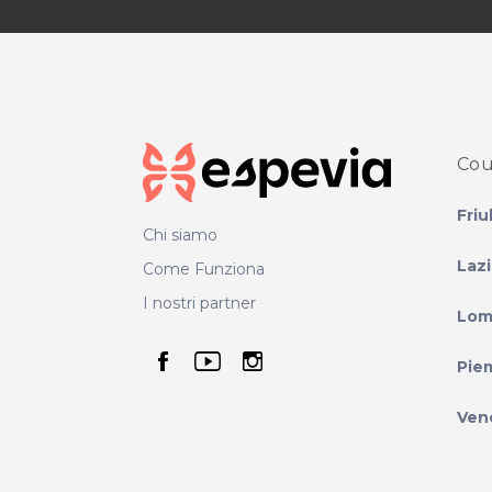
Cou
Friu
Chi siamo
Laz
Come Funziona
I nostri partner
Lom
seguici su facebook
seguici su youtube
seguici su instag
Pie
Ven