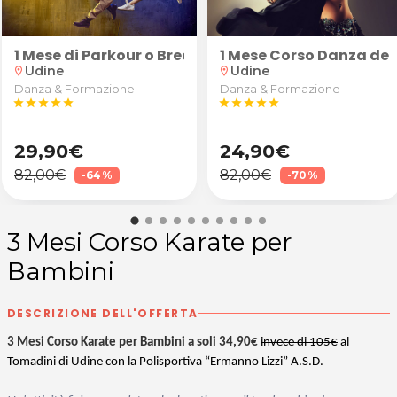
"Robusto" (calice di vino Superior, tartine e grissin
1 Mese di Parkour o Breakdance
1 Mese Corso Danza del
Udine
Udine
location_on
location_on
Danza & Formazione
Danza & Formazione
star
star
star
star
star
star
star
star
star
star
29,90€
24,90€
82,00€
82,00€
-64%
-70%
3 Mesi Corso Karate per
Bambini
DESCRIZIONE DELL'OFFERTA
3 Mesi Corso Karate per Bambini a soli 34,90€
invece di 105€
al
Tomadini di Udine con la Polisportiva “Ermanno Lizzi” A.S.D.