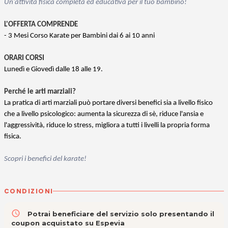
Un'attività fisica completa ed educativa per il tuo bambino!
L'OFFERTA COMPRENDE
- 3 Mesi Corso Karate per Bambini dai 6 ai 10 anni
ORARI CORSI
Lunedì e Giovedì dalle 18 alle 19.
Perché le arti marziali?
La pratica di arti marziali può portare diversi benefici sia a livello fisico
che a livello psicologico: aumenta la sicurezza di sè, riduce l'ansia e
l'aggressività, riduce lo stress, migliora a tutti i livelli la propria forma
fisica.
Scopri i benefici del karate!
CONDIZIONI
access_time
Potrai beneficiare del servizio solo presentando il
coupon acquistato su Espevia