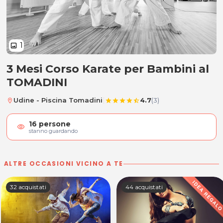
1
image
3 Mesi Corso Karate per Bambini al
3 Mesi Corso Karate per Bambini
TOMADINI
|
Udine - Piscina Tomadini
4.7
(3)
location_on
star
star
star
star
star_half
16
persone
visibility
stanno guardando
ALTRE OCCASIONI VICINO A TE
32 acquistati
44 acquistati