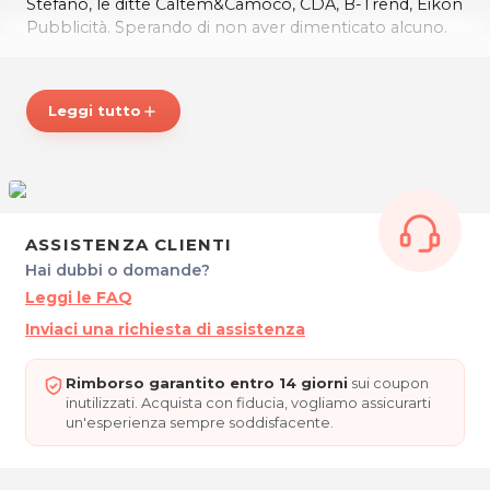
Stefano, le ditte Caltem&Camoco, CDA, B-Trend, Eikon
Pubblicità. Sperando di non aver dimenticato alcuno.
Buon sport a tutti!
*Prezzi di listino verificati in data 14/06/2018
Leggi tutto
add
Polisportiva “Ermanno Lizzi” A.S.D
Via Martignacco, 187 - 33100 Udine
Tel. 0432403624
C.F. 94143980301 / P.IVA 02915120303
Per ulteriori informazioni sull'offerta o sulle modalità di
ASSISTENZA CLIENTI
acquisto scrivi a
posta@espevia.it
.
Hai dubbi o domande?
Leggi le FAQ
Inviaci una richiesta di assistenza
Rimborso garantito entro 14 giorni
sui coupon
inutilizzati. Acquista con fiducia, vogliamo assicurarti
un'esperienza sempre soddisfacente.