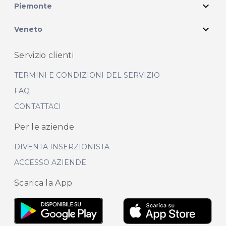
expand_more
Piemonte
expand_more
Veneto
Servizio clienti
TERMINI E CONDIZIONI DEL SERVIZIO
FAQ
CONTATTACI
Per le aziende
DIVENTA INSERZIONISTA
ACCESSO AZIENDE
Scarica la App