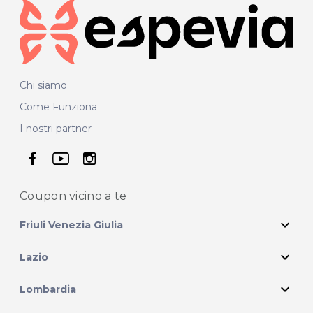
Chi siamo
Come Funziona
I nostri partner
seguici su facebook
seguici su youtube
seguici su instagram
Coupon vicino
a te
expand_more
Friuli Venezia Giulia
expand_more
Lazio
expand_more
Lombardia