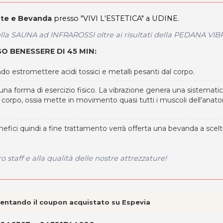
ante e Bevanda
presso "VIVI L'ESTETICA" a UDINE.
della SAUNA ad INFRAROSSI oltre ai risultati della PEDANA VI
 BENESSERE DI 45 MIN:
do estromettere acidi tossici e metalli pesanti dal corpo.
una forma di esercizio fisico. La vibrazione genera una sistemati
l corpo, ossia mette in movimento quasi tutti i muscoli dell'anat
benefici quindi a fine trattamento verrà offerta una bevanda a scelt
o staff e alla qualità delle nostre attrezzature!
esentando il coupon acquistato su Espevia