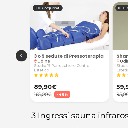
100+ acquistati
100+ a
a Combriccola a Udine
ntratturanti/sportivi schiena, cervicale, spalle e a
3 o 5 sedute di Pressoterapia a Infraro
Sham
Udine
Udi
location_on
location_on
rapista
Studio 19 Parrucchiere Centro
Studi
Estetico
Esteti
star
star
star
star
star_half
star
star
s
89,90€
59,
165,00€
95,0
-46%
3 Ingressi sauna infraros