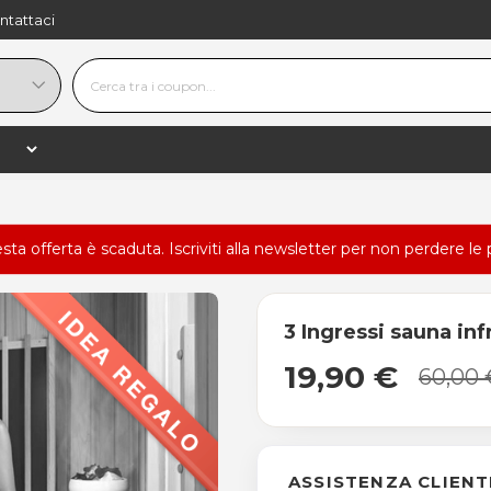
ntattaci
esta offerta è scaduta.
Iscriviti alla newsletter
per non perdere le 
3 Ingressi sauna inf
19,90 €
60,00 
ASSISTENZA CLIENT