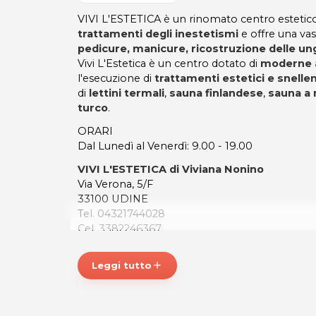
VIVI L'ESTETICA è un rinomato centro estetico
trattamenti degli inestetismi
e offre una vas
pedicure, manicure, ricostruzione delle un
Vivi L'Estetica è un centro dotato di
moderne 
l'esecuzione di
trattamenti estetici e snellen
di
lettini termali
,
sauna finlandese
,
sauna a 
turco
.
ORARI
Dal Lunedì al Venerdì: 9.00 - 19.00
VIVI L'ESTETICA di Viviana Nonino
Via Verona, 5/F
33100 UDINE
Tel. 04321744028
Cel. 3382246367
P.IVA 02758790303
Leggi tutto
add
Per ulteriori informazioni sull'offerta o sulle mo
posta@espevia.it
.