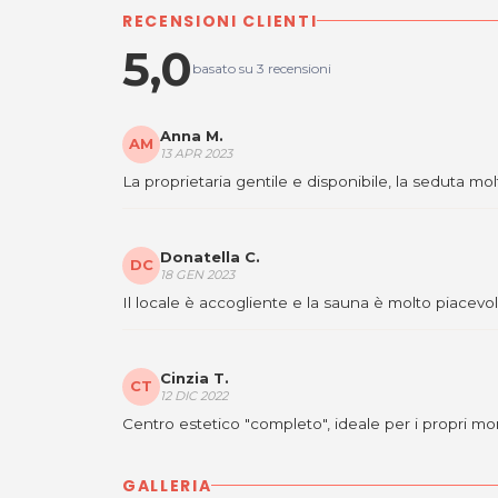
RECENSIONI CLIENTI
5,0
basato su 3 recensioni
Anna M.
AM
13 APR 2023
La proprietaria gentile e disponibile, la seduta mol
Donatella C.
DC
18 GEN 2023
Il locale è accogliente e la sauna è molto piacevol
Cinzia T.
CT
12 DIC 2022
Centro estetico "completo", ideale per i propri mome
GALLERIA