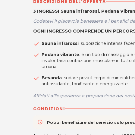
DESCRIZIONE DELL'OFFERTA
3 INGRESSI Sauna infrarossi, Pedana Vibr
Godetevi il piacevole benessere e i benefici 
OGNI INGRESSO COMPRENDE UN PERCORSO
Sauna infrarossi
: sudorazione intensa facen
Pedana vibrante
: è un tipo di massaggio e 
involontaria contrazione muscolare in tutto i
umana.
Bevanda
: sudare priva il corpo di minerali 
antiossidante, tonificante o energizzante.
A
ffidati all'esperienza e preparazione del nostr
CONDIZIONI
access_time
Potrai beneficiare del servizio solo pr