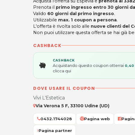
Acquista l'offerta su Espevia e
prenota al 33
Prenota il
primo ingresso entro 30 giorni da
Valido
60 giorni dal primo ingresso
.
Utilizzabile
max. 1 coupon a persona
.
L'offerta è rivolta solo alle
nuove clienti del C
Non puoi utilizzare questa offerta se hai già be
CASHBACK
CASHBACK
Acquistando questo coupon otterrai
0,40
clicca qui
DOVE USARE IL COUPON
Vivi L'Estetica
Via Verona 5 F, 33100 Udine (UD)
0432.1744028
Pagina web
Pagin
Pagina partner