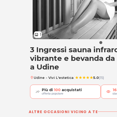
1
image
3 Ingressi sauna infrar
3 Ingressi sauna in
vibrante e bevanda da 
a Udine
|
Udine - Vivi L'estetica
5.0
(15)
location_on
star
star
star
star
star
Più di
100
acquistati
16
visibility
offerta popolare
st
ALTRE OCCASIONI VICINO A TE