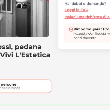
Hai dubbi o domande?
Leggi le FAQ
Inviaci una richiesta di 
Rimborso garantito 
Acquista con fiducia, 
soddisfacente.
ossi, pedana
frarossi
Vivi L'Estetica
persone
anno guardando