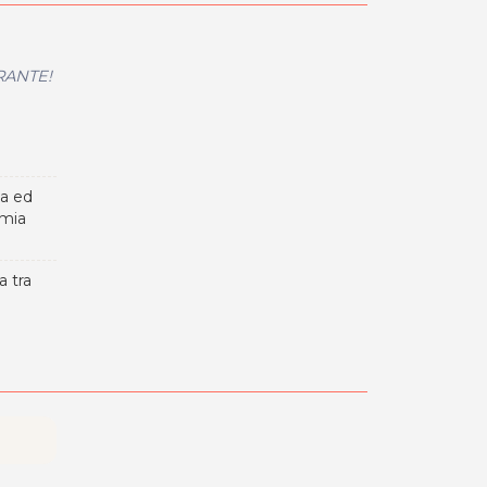
BRANTE!
ca ed
omia
a tra