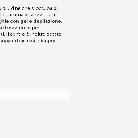
 di Udine che si occupa di
ta gamma di servizi tra cui
ghie con gel e depilazione
.
attrezzature
per
ti
. Il centro è inoltre dotato
raggi infrarossi
e
bagno
dalità di acquisto scrivi a