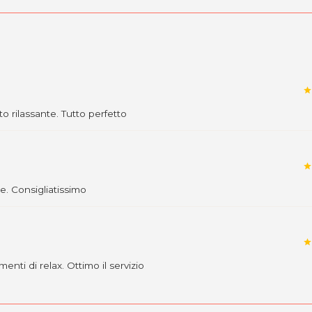
star
to rilassante. Tutto perfetto
star
e. Consigliatissimo
star
nti di relax. Ottimo il servizio