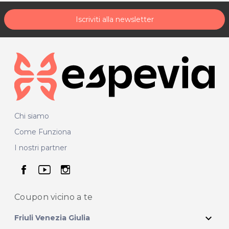
Iscriviti alla newsletter
Chi siamo
Come Funziona
I nostri partner
seguici su facebook
seguici su youtube
seguici su instagram
Coupon vicino
a te
expand_more
Friuli Venezia Giulia