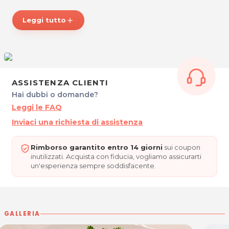
ORARI
Leggi tutto
add
Dal Lunedì al Sabato: 12.00 - 14.30 / 19.00 - 23.00.
Chiuso Mercoledì e Domenica sera.
AL RISTORANTINO “DA FABIETTO”
ASSISTENZA CLIENTI
Via Bertaldia, 25
Hai dubbi o domande?
33100 Udine
Leggi le FAQ
Tel. 04321790596
Inviaci una richiesta di assistenza
P.IVA 0263230030
Rimborso garantito entro 14 giorni
sui coupon
Per ulteriori informazioni sull'offerta o sulle modalità di
inutilizzati. Acquista con fiducia, vogliamo assicurarti
acquisto scrivi a
posta@espevia.it
.
un'esperienza sempre soddisfacente.
GALLERIA