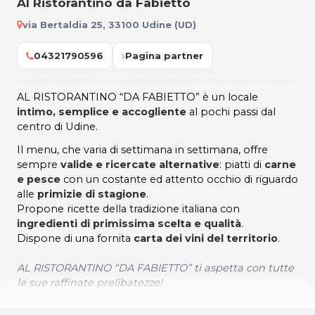
Al Ristorantino da Fabietto
via Bertaldia 25, 33100 Udine (UD)
04321790596
Pagina partner
AL RISTORANTINO “DA FABIETTO” è un locale
intimo, semplice e accogliente
al pochi passi dal
centro di Udine.
Il menu, che varia di settimana in settimana, offre
sempre
valide e ricercate alternative
: piatti di
carne
e pesce
con un costante ed attento occhio di riguardo
alle
primizie di stagione
.
Propone ricette della tradizione italiana con
ingredienti di primissima scelta e qualità
.
Dispone di una fornita
carta dei vini del territorio
.
AL RISTORANTINO “DA FABIETTO” ti aspetta con tutte
le sue raffinate prelibatezze!