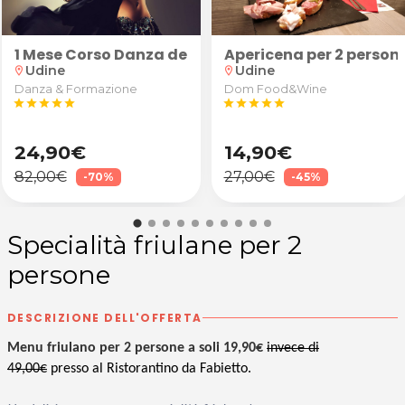
celta allo Studio Aralea di Udine
uranti/sportivi schiena, cervicale, spalle e arti in
1 Mese Corso Danza del Ventre
Apericena per 2 persone
Udine
Udine
location_on
location_on
Danza & Formazione
Dom Food&Wine
star
star
star
star
star
star
star
star
star
star
24,90€
14,90€
82,00€
27,00€
-70%
-45%
Specialità friulane per 2
persone
DESCRIZIONE DELL'OFFERTA
Menu friulano per 2 persone a soli 19,90€
invece di
49,00€
presso al Ristorantino da Fabietto.