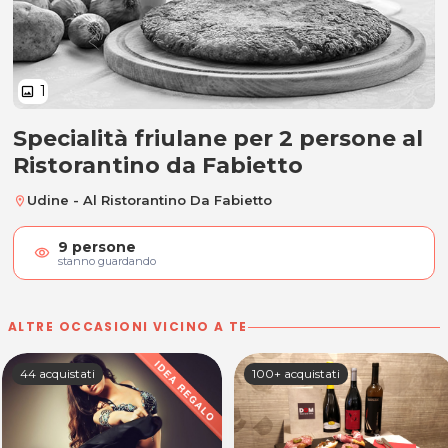
1
image
Specialità friulane per 2 persone al
Specialità friulane per 2 persone
Ristorantino da Fabietto
Udine - Al Ristorantino Da Fabietto
location_on
9
persone
visibility
stanno guardando
ALTRE OCCASIONI VICINO A TE
44 acquistati
100+ acquistati