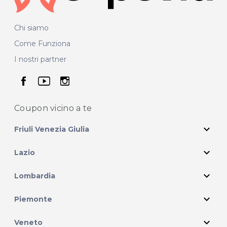
Chi siamo
Come Funziona
I nostri partner
seguici su facebook
seguici su youtube
seguici su instagram
Coupon vicino
a te
expand_more
Friuli Venezia Giulia
expand_more
Lazio
expand_more
Lombardia
expand_more
Piemonte
expand_more
Veneto