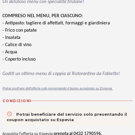
Un delizioso menu con specialità friulane!
COMPRESO NEL MENU, PER CIASCUNO:
- Antipasto: tagliere di affettati, formaggi e giardiniera
- Frico con patate
- Insalata
- Calice di vino
- Acqua
- Coperto incluso
Goditi un ottimo menu di coppia al Ristorantino da Fabietto!
Potrai usufruire dell'offerta solo presentando il buono acquistato su Espevia.
CONDIZIONI
access_time
Potrai beneficiare del servizio solo presentando il
coupon acquistato su Espevia
Acquista l'offerta su Espevia
prenota al 0432 1790596.