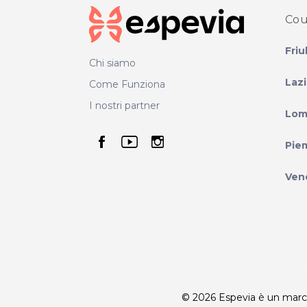
Cou
Friu
Chi siamo
Laz
Come Funziona
I nostri partner
Lom
seguici su facebook
seguici su youtube
seguici su instag
Pie
Ven
© 2026 Espevia è un marchio