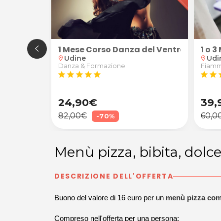
 Breakdance
1 Mese Corso Danza del Ventre
1 o 
Udine
Udi
location_on
location_on
Danza & Formazione
Fiamm
star
star
star
star
star
star
star
s
24,90€
39,
82,00€
60,0
-70%
Menù pizza, bibita, dolce
DESCRIZIONE DELL'OFFERTA
Buono del valore di 16 euro per un
menù pizza com
Compreso nell'offerta per una persona: