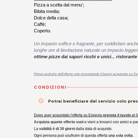
Pizza a scelta dal menu';
Bibita media;
Dolce della casa;
Caffè;
Coperto.
Un impasto soffice e fragrante, per soddisfare anche i p
lunghe ore di lievitazione naturale un impasto leggero
ottime
pizze dai sapori ricchi e unici... ristor
Potrai usufruire dell'offerta solo presentando il buono acquistato su Es
CONDIZIONI
access_time
Potrai beneficiare del servizio solo pr
Dopo aver acquistato l'offerta su Espevia
prenota il tavolo
al 
Acquista quante offerte vuoi
e vieni a trovarci con amici e par
La
validità è di 30 giorni
dalla data di acquisto.
Ogni persona può usufruire di questa offerta
una sola volta
.