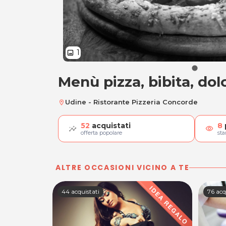
1
image
Menù pizza, bibita, dol
Menù pizza, bibita,
Udine - Ristorante Pizzeria Concorde
location_on
52
acquistati
8
visibility
offerta popolare
st
ALTRE OCCASIONI VICINO A TE
44 acquistati
76 acq