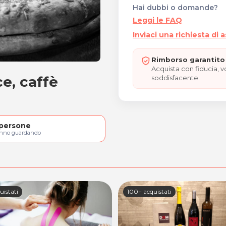
Hai dubbi o domande?
Leggi le FAQ
Inviaci una richiesta di 
Rimborso garantito 
Acquista con fiducia, 
ce, caffè
soddisfacente.
 dolce, caffè
persone
anno guardando
uistati
100+ acquistati