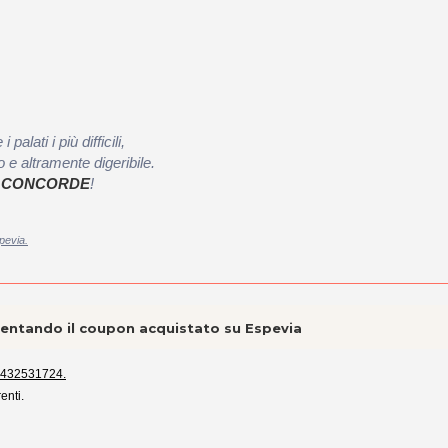
alati i più difficili,
 e altramente digeribile.
ante CONCORDE
!
pevia.
esentando il coupon acquistato su Espevia
0432531724.
enti.