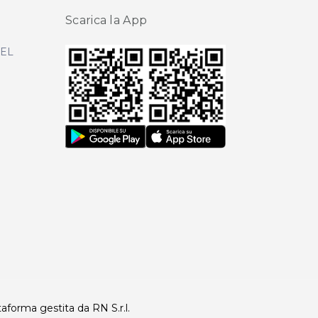
Scarica la App
DEL
taforma gestita da RN S.r.l.