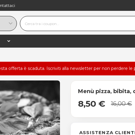
ntattaci
esta offerta è scaduta.
Iscriviti alla newsletter
per non perdere le 
Menù pizza, bibita, 
8,50 €
16,00 €
ASSISTENZA CLIENT