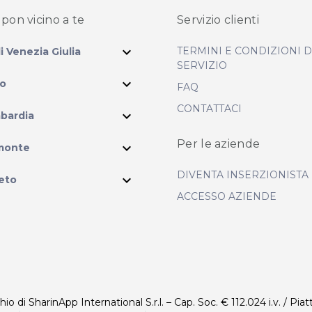
pon vicino
a te
Servizio clienti
expand_more
TERMINI E CONDIZIONI 
li Venezia Giulia
SERVIZIO
expand_more
io
FAQ
CONTATTACI
expand_more
bardia
ram
Per le aziende
expand_more
monte
DIVENTA INSERZIONISTA
expand_more
eto
ACCESSO AZIENDE
 di SharinApp International S.r.l. – Cap. Soc. € 112.024 i.v. / Piat