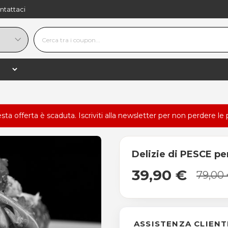
ntattaci
esta offerta è scaduta.
Iscriviti alla newsletter
per non perdere le 
Delizie di PESCE pe
39,90 €
79,00
ASSISTENZA CLIENT