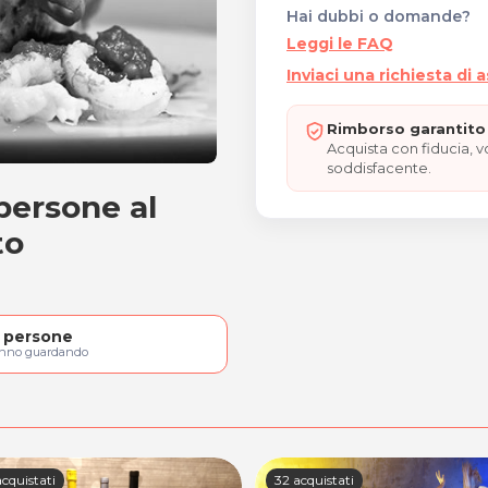
Hai dubbi o domande?
Leggi le FAQ
Inviaci una richiesta di 
Rimborso garantito 
Acquista con fiducia, 
soddisfacente.
persone al
r 2 persone
to
persone
anno guardando
cquistati
32 acquistati