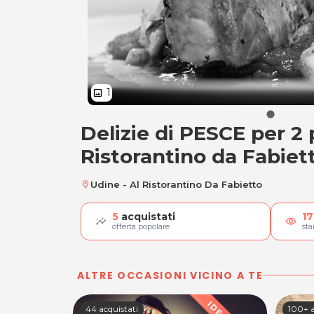
1
image
Delizie di PESCE per 2 
Delizie di PESCE pe
Ristorantino da Fabiet
Udine - Al Ristorantino Da Fabietto
location_on
5
acquistati
17
visibility
offerta popolare
st
ALTRE OCCASIONI VICINO A TE
44 acquistati
100+ a