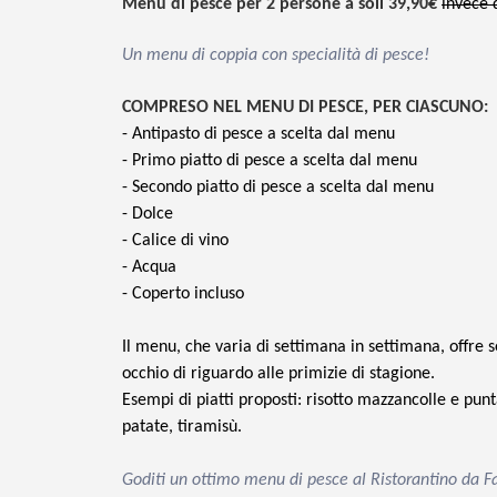
Menu di pesce per 2 persone a soli 39,90€
invece 
Un menu di coppia con specialità di pesce!
COMPRESO NEL MENU DI PESCE, PER CIASCUNO:
- Antipasto di pesce a scelta dal menu
- Primo piatto di pesce
a scelta dal menu
- Secondo piatto di pesce
a scelta dal menu
-
Dolce
- Calice di vino
- Acqua
- Coperto incluso
Il menu, che varia di settimana in settimana, offre
occhio di riguardo alle primizie di stagione.
Esempi di piatti proposti: risotto mazzancolle e pu
patate, tiramisù.
Goditi un ottimo menu di pesce al Ristorantino da F