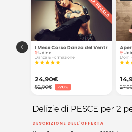
ntratturanti/sportivi schiena, cervicale, spalle e a
1 Mese Corso Danza del Ventre
Aper
Udine
Udi
location_on
location_on
apista
Danza & Formazione
Dom 
star
star
star
star
star
star
star
s
24,90€
14,
82,00€
27,0
-70%
Delizie di PESCE per 2 p
DESCRIZIONE DELL'OFFERTA