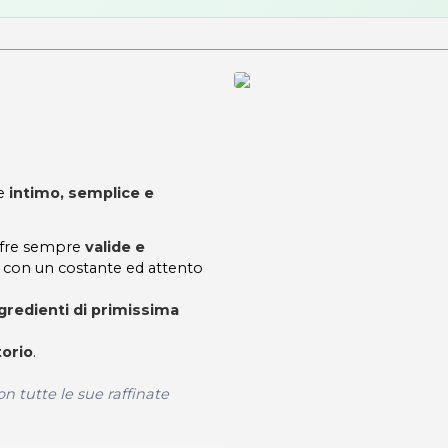
le
intimo, semplice e
offre sempre
valide e
con un costante ed attento
gredienti di primissima
torio
.
 tutte le sue raffinate