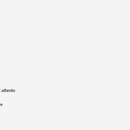
d attento
 e