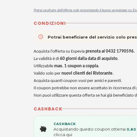
Potrai usufruire dell'offerta solo presentando il buono acquistato su Es
CONDIZIONI
access_time
Potrai beneficiare del servizio solo pr
Acquista l'offerta su Espevia
prenota al 0432 1790596.
La validità è di
60 giorni dalla data di acquisto
.
Utilizzabile
max. 1 coupon a coppia
.
Valido solo per
nuovi clienti del Ristorante
.
Acquista quanti coupon vuoi per amici e parenti.
Il coupon potrebbe non essere accettato in ricorrenza di pa
Non puoi utilizzare questa offerta se hai già beneficiato d
CASHBACK
CASHBACK
Acquistando questo coupon otterrai
0,80
clicca qui