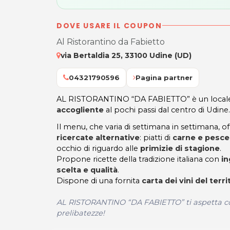
DOVE USARE IL COUPON
Al Ristorantino da Fabietto
via Bertaldia 25, 33100 Udine (UD)
04321790596
Pagina partner
AL RISTORANTINO “DA FABIETTO” è un loca
accogliente
al pochi passi dal centro di Udine.
Il menu, che varia di settimana in settimana, 
ricercate alternative
: piatti di
carne e pesce
occhio di riguardo alle
primizie di stagione
.
Propone ricette della tradizione italiana con
in
scelta e qualità
.
Dispone di una fornita
carta dei vini del terri
AL RISTORANTINO “DA FABIETTO” ti aspetta con
prelibatezze!