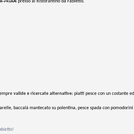
di 79,00€
presso al Ristorantino da Fabietto.
 sempre
valide e ricercate alternative
: piatti pesce con un costante e
ntarelle, baccalà mantecato su polentina, pesce spada con pomodorini
abietto!