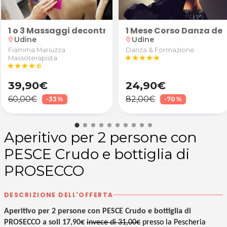
kdance
1 o 3 Massaggi decontratturanti/sportivi schiena, 
1 Mese Corso Danza del
Udine
Udine
location_on
location_on
Fiamma Mariuzza
Danza & Formazione
Massoterapista
star
star
star
star
star
star
star
star
star
star_half
39,90€
24,90€
60,00€
82,00€
-33%
-70%
Aperitivo per 2 persone con
PESCE Crudo e bottiglia di
PROSECCO
DESCRIZIONE DELL'OFFERTA
Aperitivo per 2 persone con PESCE Crudo e bottiglia di
PROSECCO a soli 17,90€
invece di 31,00€
presso la Pescheria