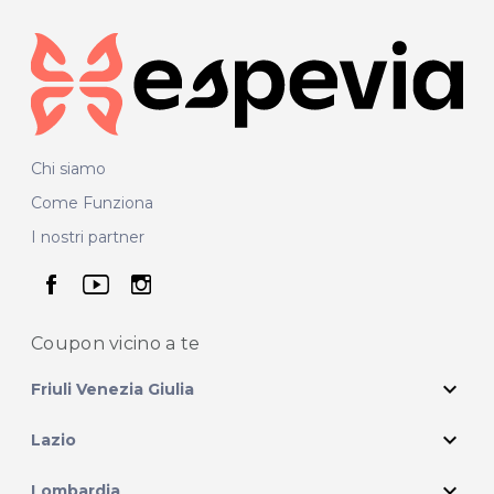
Chi siamo
Come Funziona
I nostri partner
seguici su facebook
seguici su youtube
seguici su instagram
Coupon vicino
a te
expand_more
Friuli Venezia Giulia
expand_more
Lazio
expand_more
Lombardia