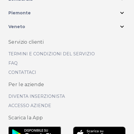
expand_more
Piemonte
expand_more
Veneto
Servizio clienti
TERMINI E CONDIZIONI DEL SERVIZIO
FAQ
CONTATTACI
Per le aziende
DIVENTA INSERZIONISTA
ACCESSO AZIENDE
Scarica la App