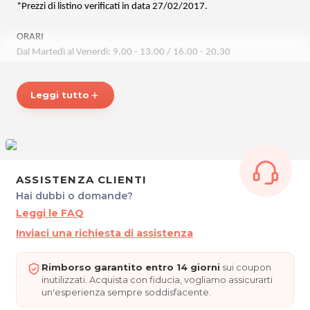
*Prezzi di listino verificati in data 27/02/2017.
ORARI
Dal Martedì al Venerdì: 9.00 - 13.00 / 16.00 - 20.30
Sabato:
9.00 - 13.00
Leggi tutto
add
SOLOPESCEFRESCO
Via Benedetto Croce 17
(Ingresso pedonale anche da Via Aquileia 53 - Galleria Porzio)
33100 Udine
Tel. 3473469106
P.IVA 02791090307
ASSISTENZA CLIENTI
Hai dubbi o domande?
Per ulteriori informazioni sull'offerta o sulle modalità di acquisto
Leggi le FAQ
.
posta@espevia.it
scrivi a
Inviaci una richiesta di assistenza
Rimborso garantito entro 14 giorni
sui coupon
inutilizzati. Acquista con fiducia, vogliamo assicurarti
un'esperienza sempre soddisfacente.