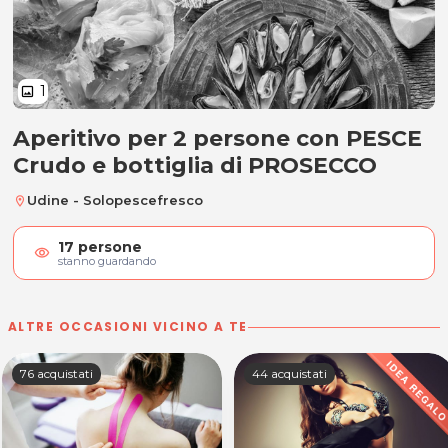
1
image
Aperitivo per 2 persone con PESCE
Aperitivo per 2 persone con PESC
Crudo e bottiglia di PROSECCO
Udine - Solopescefresco
location_on
17
persone
visibility
stanno guardando
ALTRE OCCASIONI VICINO A TE
76 acquistati
44 acquistati