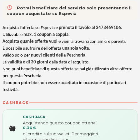
access_time
Potrai beneficiare del servizio solo presentando il
coupon acquistato su Espevia
Acquista l'offerta su Espevia e
prenota il tavolo al 3473469106.
Utilizzabile
max. 1 coupon a coppia.
Acquista quante offerte vuoi
e vieni a trovarci con amici e parenti.
È possibile usufruire dell'offerta
una sola volta
.
Valido solo per
nuovi clienti della Pescheria.
La
validità è di 30 giorni
dalla data di acquisto.
Non puoi beneficiare di questa offerta se hai già utilizzato altre offerte
per questa Pescheria.
Il coupon potrebbe non essere accettato in occasione di particolari
festività.
CASHBACK
CASHBACK
Acquistando questo coupon otterrai
0,36 €
di credito sul tuo wallet. Per maggiori
informazioni
clicca qui