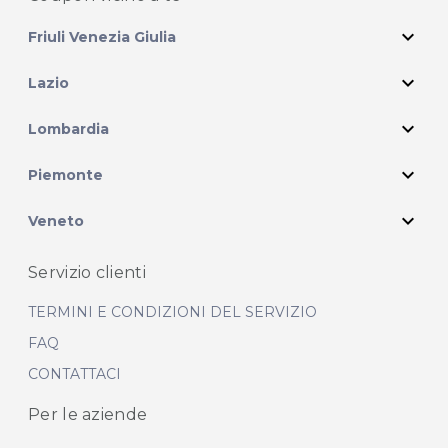
expand_more
Friuli Venezia Giulia
expand_more
Lazio
expand_more
Lombardia
expand_more
Piemonte
expand_more
Veneto
Servizio clienti
TERMINI E CONDIZIONI DEL SERVIZIO
FAQ
CONTATTACI
Per le aziende