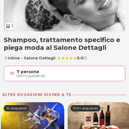
1
image
Shampoo, trattamento specifico e
Shampoo, trattamento specifico
piega moda al Salone Dettagli
|
Udine - Salone Dettagli
5.0
(1)
location_on
star
star
star
star
star
7
persone
visibility
stanno guardando
ALTRE OCCASIONI VICINO A TE
32 acquistati
100+ acquistati