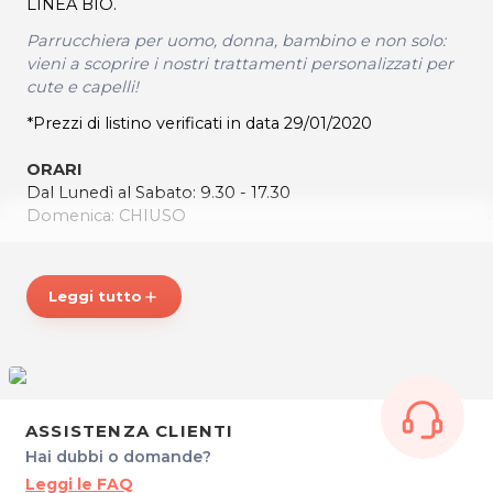
LINEA BIO.
Parrucchiera per uomo, donna, bambino e non solo:
vieni a scoprire i nostri trattamenti personalizzati per
cute e capelli!
*Prezzi di listino verificati in data 29/01/2020
ORARI
Dal Lunedì al Sabato: 9.30 - 17.30
Domenica: CHIUSO
DETTAGLI
Viale Ledra, 56
Leggi tutto
add
33100 Udine
Cel. 3485609237
P.IVA 02920940307
C.F. KRSBMR85H62Z100P
Per ulteriori informazioni sull'offerta o sulle modalità di
ASSISTENZA CLIENTI
acquisto scrivi a
posta@espevia.it
.
Hai dubbi o domande?
Leggi le FAQ