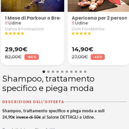
entre
1 Mese di Parkour o Breakdance
Apericena per 2 persone
Udine
Udine
location_on
location_on
Danza & Formazione
Dom Food&Wine
star
star
star
star
star
star
star
star
star
star
29,90€
14,90€
82,00€
27,00€
-64%
-45%
Shampoo, trattamento
specifico e piega moda
DESCRIZIONE DELL'OFFERTA
Shampoo, trattamento specifico e piega moda a soli
24,90€
invece di 50€
al Salone DETTAGLI a Udine.