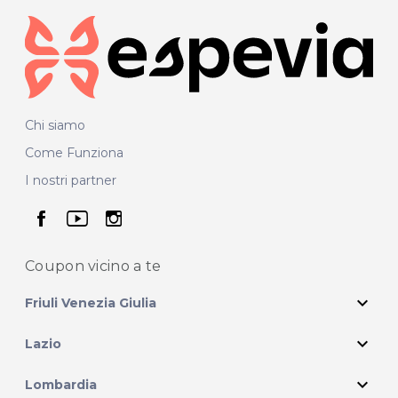
Chi siamo
Come Funziona
I nostri partner
seguici su facebook
seguici su youtube
seguici su instagram
Coupon vicino
a te
expand_more
Friuli Venezia Giulia
expand_more
Lazio
expand_more
Lombardia