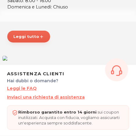
Sabato: 8.00 - 16.00
Domenica e Lunedì: Chiuso
CAPELLOMANIA
Viale Venezia, 322
33100 Udine
Leggi tutto
add
Tel. 3466668686
P.IVA 02929140305
Per ulteriori informazioni sull'offerta o sulle modalità di
acquisto scrivi a
posta@espevia.it
.
ASSISTENZA CLIENTI
Hai dubbi o domande?
Leggi le FAQ
Inviaci una richiesta di assistenza
Rimborso garantito entro 14 giorni
sui coupon
inutilizzati. Acquista con fiducia, vogliamo assicurarti
un'esperienza sempre soddisfacente.