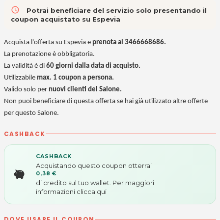
access_time
Potrai beneficiare del servizio solo presentando il
coupon acquistato su Espevia
Acquista l'offerta su Espevia e
prenota al 3466668686.
La prenotazione è obbligatoria.
La validità è di
60 giorni dalla data di acquisto.
Utilizzabile
max. 1 coupon a persona.
Valido solo per
nuovi clienti del Salone.
Non puoi beneficiare di questa offerta se hai già utilizzato altre offerte
per questo Salone.
CASHBACK
CASHBACK
Acquistando questo coupon otterrai
0,38 €
di credito sul tuo wallet. Per maggiori
informazioni
clicca qui
DOVE USARE IL COUPON