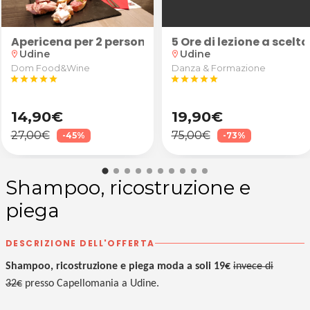
uranti/sportivi schiena, cervicale, spalle e arti in
Apericena per 2 persone: "Robusto" (calice di vino 
5 Ore di lezione a scelt
Udine
Udine
location_on
location_on
Dom Food&Wine
Danza & Formazione
star
star
star
star
star
star
star
star
star
star
14,90€
19,90€
27,00€
75,00€
-45%
-73%
Shampoo, ricostruzione e
piega
DESCRIZIONE DELL'OFFERTA
Shampoo, ricostruzione e piega moda a soli 19€
invece di
32€
presso
Capellomania a Udine.