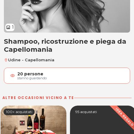
1
image
Shampoo, ricostruzione e piega da
Shampoo, ricostruzione e piega
Capellomania
Udine - Capellomania
location_on
20
persone
visibility
stanno guardando
ALTRE OCCASIONI VICINO A TE
100+ acquistati
95 acquistati