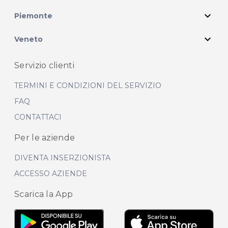
expand_more
Piemonte
expand_more
Veneto
Servizio clienti
TERMINI E CONDIZIONI DEL SERVIZIO
FAQ
CONTATTACI
Per le aziende
DIVENTA INSERZIONISTA
ACCESSO AZIENDE
Scarica la App