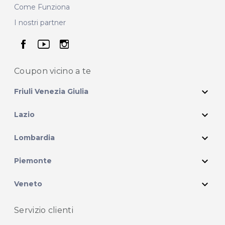
Come Funziona
I nostri partner
seguici su facebook
seguici su youtube
seguici su instagram
Coupon vicino
a te
expand_more
Friuli Venezia Giulia
expand_more
Lazio
expand_more
Lombardia
expand_more
Piemonte
expand_more
Veneto
Servizio clienti