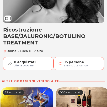
1
image
Ricostruzione
Ricostruzione BASE/JALURONIC/
BASE/JALURONIC/BOTULINO
TREATMENT
Udine - Luca Di Rialto
location_on
8
acquistati
15
persone
visibility
offerta popolare
stanno guardando
ALTRE OCCASIONI VICINO A TE
32 acquistati
100+ acquistati