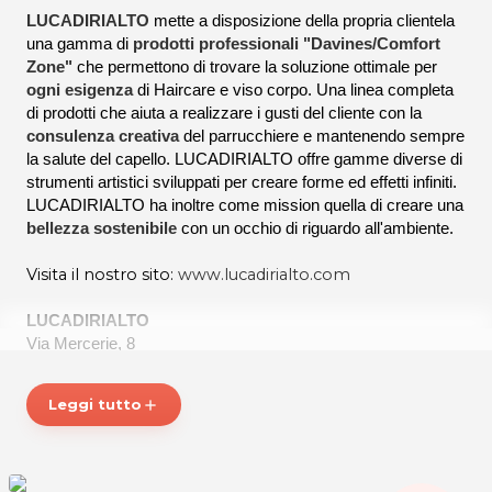
LUCADIRIALTO
mette a disposizione della propria clientela
una gamma di
prodotti professionali "Davines/Comfort
Zone"
che permettono di trovare la soluzione ottimale per
ogni esigenza
di Haircare e viso corpo. Una linea completa
di prodotti che aiuta a realizzare i gusti del cliente con la
consulenza creativa
del parrucchiere e mantenendo sempre
la salute del capello. LUCADIRIALTO offre gamme diverse di
strumenti artistici sviluppati per creare forme ed effetti infiniti.
LUCADIRIALTO ha inoltre come mission quella di creare una
bellezza sostenibile
con un occhio di riguardo all'ambiente.
Visita il nostro sito:
www.lucadirialto.com
LUCADIRIALTO
Via Mercerie, 8
33100 UDINE
P.IVA 02373040308
Leggi tutto
add
Tel. 0432503261