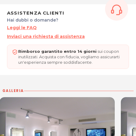
ASSISTENZA CLIENTI
Hai dubbi o domande?
Leggi le FAQ
Inviaci una richiesta di assistenza
Rimborso garantito entro 14 giorni
sui coupon
inutilizzati. Acquista con fiducia, vogliamo assicurarti
un'esperienza sempre soddisfacente.
GALLERIA
Per ulteriori informazioni sull'offerta o sulle modalità di
acquisto scrivi a
posta@espevia.it