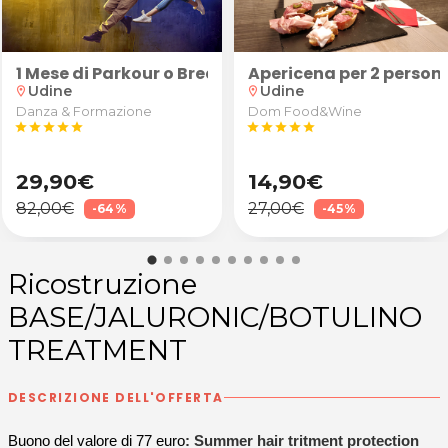
to online
1 Mese di Parkour o Breakdance
Apericena per 2 persone
Udine
Udine
location_on
location_on
Danza & Formazione
Dom Food&Wine
star
star
star
star
star
star
star
star
star
star
29,90€
14,90€
82,00€
27,00€
-64%
-45%
Ricostruzione
BASE/JALURONIC/BOTULINO
TREATMENT
DESCRIZIONE DELL'OFFERTA
Buono del valore di 77 euro
: Summer hair tritment protection