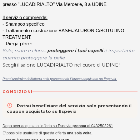
presso "LUCADIRIALTO" Via Mercerie, 8 a UDINE
Il servizio comprende:
- Shampoo
specifico
-
Trattamento ricostruzione BASE/JALURONIC/BOTULINO
TREATMENT;
- Piega phon.
Sole, mare e cloro...
proteggere i tuoi capelli
è importante
quanto proteggere la pelle
Scegli il salone LUCADIRIALTO nel cuore di UDINE !
Potrai usufruire dell'offerta solo presentando il buono acquistato su Espevia.
CONDIZIONI
access_time
Potrai beneficiare del servizio solo presentando il
coupon acquistato su Espevia
Dopo aver acquistato l'offerta su Espevia
prenota
al 0432503261
E' possibile usufruire di questa offerta
una sola volta
.