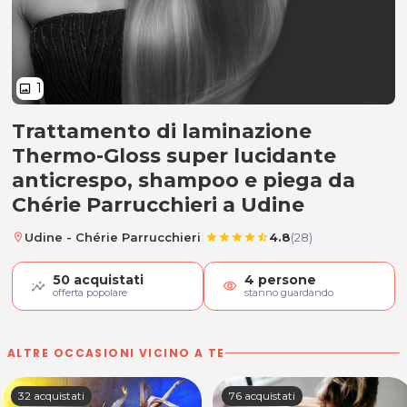
1
image
Trattamento di laminazione
Capelli brillanti! Laminazione, s
Thermo-Gloss super lucidante
anticrespo, shampoo e piega da
Chérie Parrucchieri a Udine
|
Udine - Chérie Parrucchieri
4.8
(28)
location_on
star
star
star
star
star_half
50
acquistati
4
persone
visibility
offerta popolare
stanno guardando
ALTRE OCCASIONI VICINO A TE
32 acquistati
76 acquistati