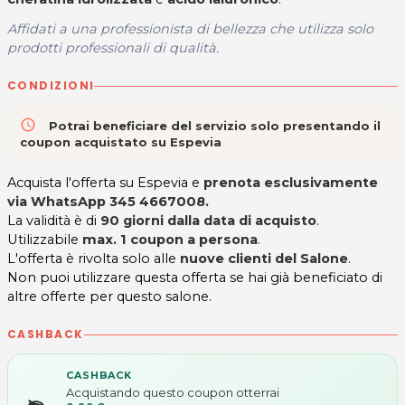
Affidati a una professionista di bellezza che utilizza solo
prodotti professionali di qualità.
CONDIZIONI
access_time
Potrai beneficiare del servizio solo presentando il
coupon acquistato su Espevia
Acquista l'offerta su Espevia e
prenota esclusivamente
via WhatsApp
345 4667008.
La validità è di
90 giorni
dalla data di acquisto
.
Utilizzabile
max. 1 coupon a persona
.
L'offerta è rivolta solo alle
nuove clienti del Salone
.
Non puoi utilizzare questa offerta se hai già beneficiato di
altre offerte per questo salone.
CASHBACK
CASHBACK
Acquistando questo coupon otterrai