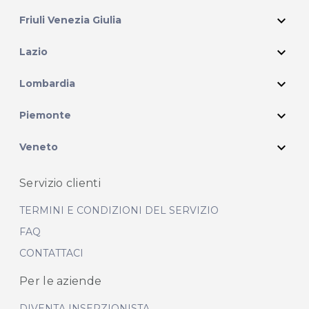
expand_more
Friuli Venezia Giulia
expand_more
Lazio
expand_more
Lombardia
expand_more
Piemonte
expand_more
Veneto
Servizio clienti
TERMINI E CONDIZIONI DEL SERVIZIO
FAQ
CONTATTACI
Per le aziende
DIVENTA INSERZIONISTA