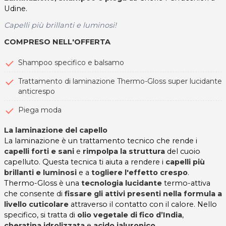
Udine.
Capelli più brillanti e luminosi!
COMPRESO NELL'OFFERTA
Shampoo specifico e balsamo
Trattamento di laminazione Thermo-Gloss super lucidante
anticrespo
Piega moda
La laminazione del capello
La laminazione è un trattamento tecnico che rende i
capelli forti e sani
e
rimpolpa la struttura
del cuoio
capelluto. Questa tecnica ti aiuta a rendere i
capelli più
brillanti e luminosi
e a
togliere l'effetto crespo
.
Thermo-Gloss è una
tecnologia lucidante
termo-attiva
che consente di
fissare gli attivi presenti nella formula a
livello cuticolare
attraverso il contatto con il calore. Nello
specifico, si tratta di
olio vegetale di fico d’India
,
cheratina idrolizzata
e
acido ialuronico
.