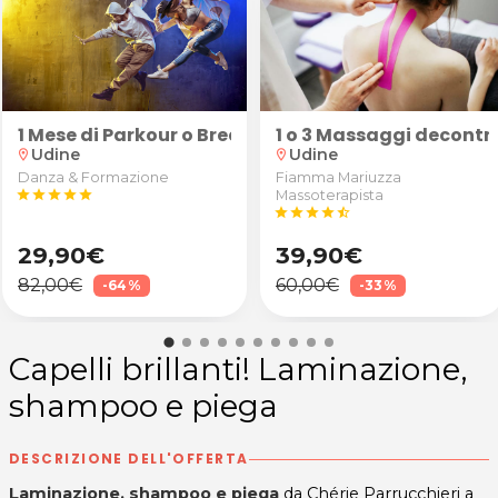
 Trainer 60'
1 Mese di Parkour o Breakdance
1 o 3 Massaggi decontra
Udine
Udine
location_on
location_on
Danza & Formazione
Fiamma Mariuzza
star
star
star
star
star
Massoterapista
star
star
star
star
star_half
29,90€
39,90€
82,00€
60,00€
-64%
-33%
Capelli brillanti! Laminazione,
shampoo e piega
DESCRIZIONE DELL'OFFERTA
Laminazione, shampoo e piega
da Chérie Parrucchieri a