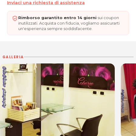
Inviaci una richiesta di assistenza
ORARI
Martedì, Mercoledì, Venerdì e Sabato: 09.00 - 17.00
Rimborso garantito entro 14 giorni
sui coupon
Giovedì: 13.00 - 19.00
inutilizzati. Acquista con fiducia, vogliamo assicurarti
Domenica e Lunedì Chiuso
un'esperienza sempre soddisfacente.
CHÉRIE PARRUCCHIERI
Via Antonio Caccia, 45,
33100 Udine
Tel. 0432 1502900
GALLERIA
Cel. 345 4667008
P.IVA 02846410302
Per ulteriori informazioni sull'offerta o sulle modalità di
acquisto scrivi a
posta@espevia.it
.