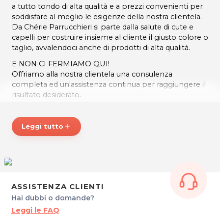
a tutto tondo di alta qualità e a prezzi convenienti per
soddisfare al meglio le esigenze della nostra clientela.
Da Chérie Parrucchieri si parte dalla salute di cute e
capelli per costruire insieme al cliente il giusto colore o
taglio, avvalendoci anche di prodotti di alta qualità.
E NON CI FERMIAMO QUI!
Offriamo alla nostra clientela una consulenza
completa ed un'assistenza continua per raggiungere il
risultato desiderato.
E POI NON SOLO CAPELLI!
Grazie alla collaborazione di personale altamente
Leggi tutto
add
specializzato, curiamo l'immagine completa della
persona per consigliare e proporre il giusto
trattamento o make up che meglio si adattano alla
persona.
Il Salone offre ampi spazi confortevoli e con
ASSISTENZA CLIENTI
attrezzature moderne per concedersi anche una
Hai dubbi o domande?
pausa di relax e benessere.
Leggi le FAQ
* Prezzi di listino verificati in data 06/07/2023