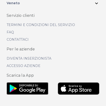
expand_more
Veneto
Servizio clienti
TERMINI E CONDIZIONI DEL SERVIZIO
FAQ
CONTATTACI
Per le aziende
DIVENTA INSERZIONISTA
ACCESSO AZIENDE
Scarica la App