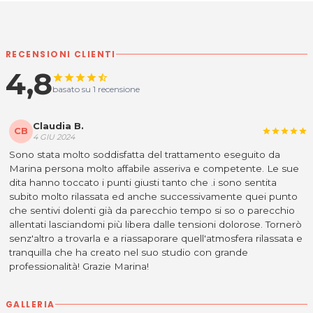
Durante un trattamento Jin Shin Do® il cliente potrà
concedersi un’ora di rilassamento rimanendo
comodamente vestito e disteso in posizione supina.
RECENSIONI CLIENTI
Gli occhi chiusi, la mente tranquilla, il respiro calmo e il
4,8
corpo che si abbandona piacevolmente sul lettino
star
star
star
star
star_half
sono solo alcuni degli elementi che favoriranno il
basato su 1 recensione
senso di benessere. Lo Jin Shin Do è indicato per
trasformare, anzichè sopprimere, tensioni emotive o
Claudia B.
fisiche e non viene inteso come una cura.
CB
star
star
star
star
star
4 GIU 2024
Lo studio “Marina Muraro Operatrice Jin Shin Do” si
Sono stata molto soddisfatta del trattamento eseguito da
trova a Precenicco lungo la strada per il mare. E’ molto
Marina persona molto affabile asseriva e competente. Le sue
dita hanno toccato i punti giusti tanto che .i sono sentita
comodo da raggiungere, totalmente accessibile e
subito molto rilassata ed anche successivamente quei punto
dotato di parcheggio. Grazie all’ingresso separato
che sentivi dolenti già da parecchio tempo si so o parecchio
rispetto all’abitazione e alla disponibilità di un bagno
allentati lasciandomi più libera dalle tensioni dolorose. Tornerò
autonomo, il cliente potrà vivere i propri spazi senza la
senz'altro a trovarla e a riassaporare quell'atmosfera rilassata e
sensazione di entrare in casa di nessuno.
tranquilla che ha creato nel suo studio con grande
“Emozioni represse, comportamenti controllati, un
professionalità! Grazie Marina!
corpo rigido e scoordinato. Impieghiamo così tanta
energia per controllare emozioni negative che
GALLERIA
diveniamo incapaci di vivere anche quelle positive.