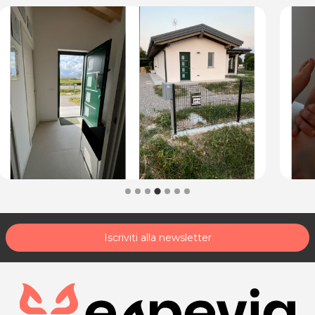
Esiste una tecnica semplice, delicata, la
Digitopressione Jin Shin Do® che offre una Via
Naturale per affrontare gli stress emozionali e fisici
della vita.”.
* Prezzi di listino verificati in data 16/06/2023
ORARI
Dal Lunedì al Giovedì: 10:00-13:00 / 15:00-18:00
Venerdì e Sabato: 10:00-13:00
Su appuntamento.
MARINA MURARO - OPERATRICE JIN SHIN DO
Via Lignano 27/B
33050 Precenicco (UD)
Tel. 345.8349946
Iscriviti alla newsletter
P.IVA 02819190303
Per ulteriori informazioni sull'offerta o sulle modalità di
acquisto scrivi a
posta@espevia.it
.