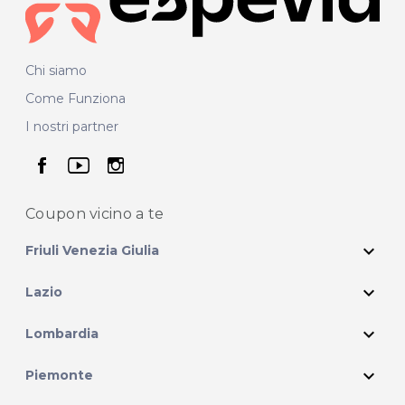
Chi siamo
Come Funziona
I nostri partner
seguici su facebook
seguici su youtube
seguici su instagram
Coupon vicino
a te
expand_more
Friuli Venezia Giulia
expand_more
Lazio
expand_more
Lombardia
expand_more
Piemonte