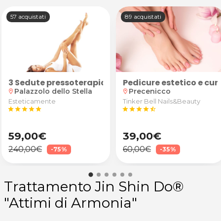
57 acquistati
89 acquistati
bagno per cane fino a 10 kg da Animalia a Rivignano
3 Sedute pressoterapia anticellulite e drenante
Pedicure estetico e cur
Palazzolo dello Stella
Precenicco
location_on
location_on
Esteticamente
Tinker Bell Nails&Beauty
star
star
star
star
star
star
star
star
star
star_half
59,00€
39,00€
240,00€
60,00€
-75%
-35%
Trattamento Jin Shin Do®
"Attimi di Armonia"