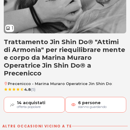
1
image
Trattamento Jin Shin Do® "Attimi
Trattamento Jin Shin Do® "Attimi
di Armonia" per riequilibrare mente
e corpo da Marina Muraro
Operatrice Jin Shin Do® a
Precenicco
|
Precenicco - Marina Muraro Operatrice Jin Shin Do
location_on
4.8
(5)
star
star
star
star
star_half
14
acquistati
6
persone
visibility
offerta popolare
stanno guardando
ALTRE OCCASIONI VICINO A TE