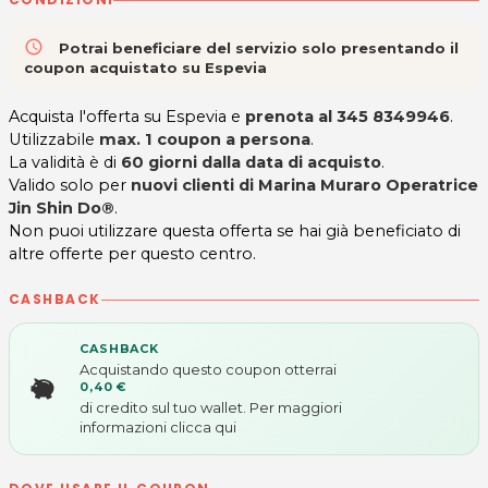
access_time
Potrai beneficiare del servizio solo presentando il
coupon acquistato su Espevia
Acquista l'offerta su Espevia e
prenota al
345 8349946
.
Utilizzabile
max. 1 coupon a persona
.
La validità è di
60 giorni
dalla data di acquisto
.
Valido solo per
nuovi clienti di
Marina Muraro Operatrice
Jin Shin Do®
.
Non puoi utilizzare questa offerta se hai già beneficiato di
altre offerte per questo centro.
CASHBACK
CASHBACK
Acquistando questo coupon otterrai
0,40 €
di credito sul tuo wallet. Per maggiori
informazioni
clicca qui