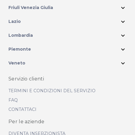
expand_more
Friuli Venezia Giulia
expand_more
Lazio
expand_more
Lombardia
expand_more
Piemonte
expand_more
Veneto
Servizio clienti
TERMINI E CONDIZIONI DEL SERVIZIO
FAQ
CONTATTACI
Per le aziende
DIVENTA INSERZIONISTA