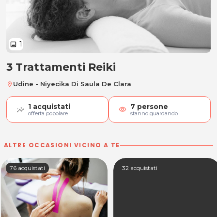
1
image
3 Trattamenti Reiki
3 Trattamenti Reiki
Udine - Niyecika Di Saula De Clara
location_on
1
acquistati
7
persone
visibility
offerta popolare
stanno guardando
ALTRE OCCASIONI VICINO A TE
76 acquistati
32 acquistati