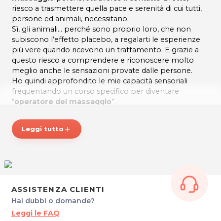
riesco a trasmettere quella pace e serenità di cui tutti,
persone ed animali, necessitano.
Sì, gli animali… perché sono proprio loro, che non
subiscono l’effetto placebo, a regalarti le esperienze
più vere quando ricevono un trattamento. E grazie a
questo riesco a comprendere e riconoscere molto
meglio anche le sensazioni provate dalle persone.
Ho quindi approfondito le mie capacità sensoriali
frequentando un corso specifico per diventare
“
operatore del massaggio
”.
Senza contare il Reiki, la Riflessologia plantare e il Dien
Chan, che completano le mie possibilità di
riportati in
Leggi tutto
add
equilibrio e regalarti benessere
.
Grazie all'ascolto di “me stessa” e di questo mio dono
ho potuto apportare i giusti cambiamenti alla mia vita,
per trasmettere la forza necessaria ad affrontare la
quotidianità anche a chi riceve la mia energia e si
rivolge a me per il suo benessere.
ASSISTENZA CLIENTI
Ecco perché ho scelto il nome “
NIYECIKA
” per la mia
Hai dubbi o domande?
attività: è una parola che deriva dall’indiano lakota e
Leggi le FAQ
significa “PER TE STESSO”.