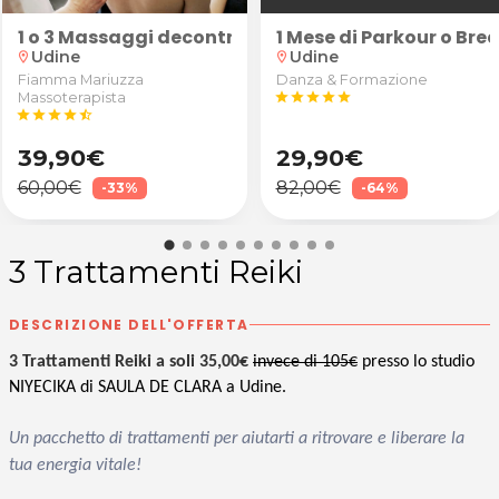
entre
1 o 3 Massaggi decontratturanti/sportivi schiena, 
1 Mese di Parkour o Br
Udine
Udine
location_on
location_on
Fiamma Mariuzza
Danza & Formazione
Massoterapista
star
star
star
star
star
star
star
star
star
star_half
39,90€
29,90€
60,00€
82,00€
-33%
-64%
3 Trattamenti Reiki
DESCRIZIONE DELL'OFFERTA
3 Trattamenti Reiki a soli 35,00€
invece di 105€
presso lo studio
NIYECIKA di SAULA DE CLARA a Udine.
Un pacchetto di trattamenti per aiutarti a ritrovare e liberare la
tua energia vitale!