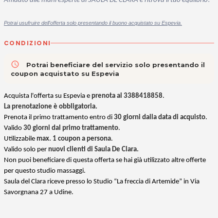
Affidato alle mani esperte di SAULA DE CLARA e ritrova il tuo equiibrio!
Potrai usufruire dell'offerta solo presentando il buono acquistato su Espevia.
CONDIZIONI
access_time
Potrai beneficiare del servizio solo presentando il
coupon acquistato su Espevia
Acquista l'offerta su Espevia e
prenota al 3388418858
.
La prenotazione è obbligatoria.
Prenota il primo trattamento entro di
30 giorni dalla data di acquisto
.
Valido
30 giorni dal primo trattamento
.
Utilizzabile
max. 1 coupon a persona
.
Valido solo per
nuovi clienti di Saula De Clara.
Non puoi beneficiare di questa offerta se hai già utilizzato altre offerte
per questo studio massaggi.
Saula del Clara riceve presso lo Studio “La freccia di Artemide” in Via
Savorgnana 27 a Udine.