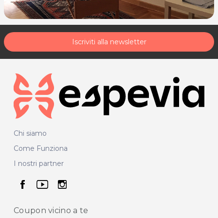
33100 UDINE (UD)
Tel. 3388418858
DOLSLA73M54L4835
Iscriviti alla newsletter
Per ulteriori informazioni sull'offerta o sulle modalità di
acquisto scrivi a
posta@espevia.it
.
Chi siamo
Come Funziona
I nostri partner
seguici su facebook
seguici su youtube
seguici su instagram
Coupon vicino
a te