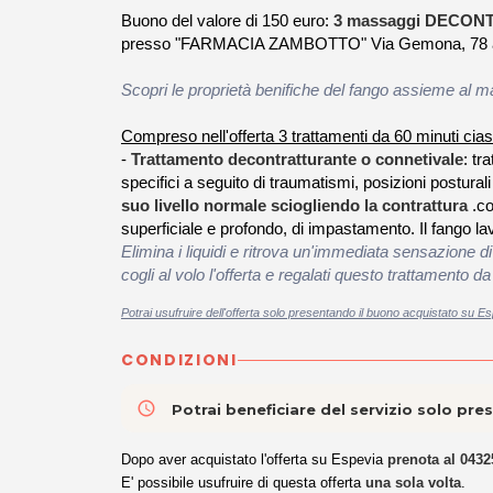
Buono del valore di 150 euro:
3 massaggi DECON
presso "FARMACIA ZAMBOTTO" Via Gemona, 78 
Scopri le proprietà benifiche del fango assieme al 
Compreso nell'offerta 3 trattamenti da 60 minuti cia
-
Trattamento decontratturante o connetivale
:
tra
specifici a seguito di traumatismi, posizioni posturali
suo livello normale sciogliendo la contrattura
.
co
superficiale e profondo, di impastamento. Il fango lav
Elimina i liquidi e ritrova un'immediata sensazione 
cogli al volo l'offerta e regalati questo trattam
Potrai usufruire dell'offerta solo presentando il buono acquistato su Es
CONDIZIONI
access_time
Potrai beneficiare del servizio solo pr
Dopo aver acquistato l'offerta su Espevia
prenota al 0432
E' possibile usufruire di questa offerta
una sola volta
.