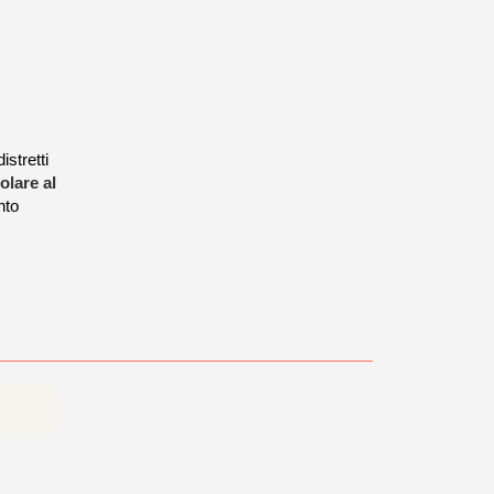
istretti
olare al
nto