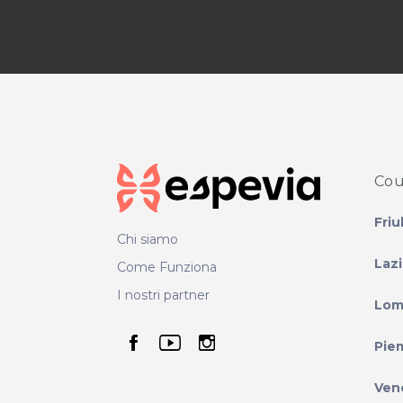
Cou
Friu
Chi siamo
Laz
Come Funziona
I nostri partner
Lom
seguici su facebook
seguici su youtube
seguici su instag
Pie
Ven