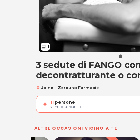
1
image
3 sedute di FANGO co
3 sedute di FANGO
decontratturante o co
Udine - Zerouno Farmacie
location_on
11
persone
visibility
stanno guardando
ALTRE OCCASIONI VICINO A TE