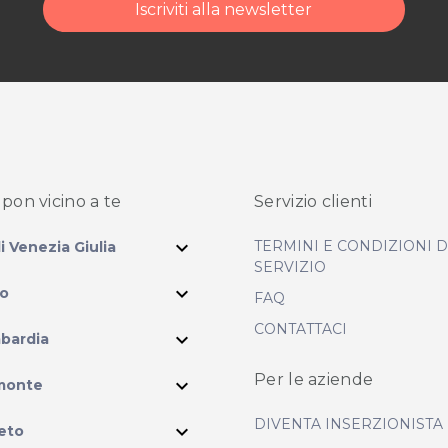
Iscriviti alla newsletter
pon vicino
a te
Servizio clienti
expand_more
TERMINI E CONDIZIONI 
li Venezia Giulia
SERVIZIO
expand_more
io
FAQ
CONTATTACI
expand_more
bardia
ram
Per le aziende
expand_more
monte
DIVENTA INSERZIONISTA
expand_more
eto