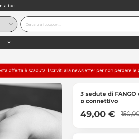
ntattaci
esta offerta è scaduta.
Iscriviti alla newsletter
per non perdere le 
3 sedute di FANGO 
o connettivo
49,00 €
150,0