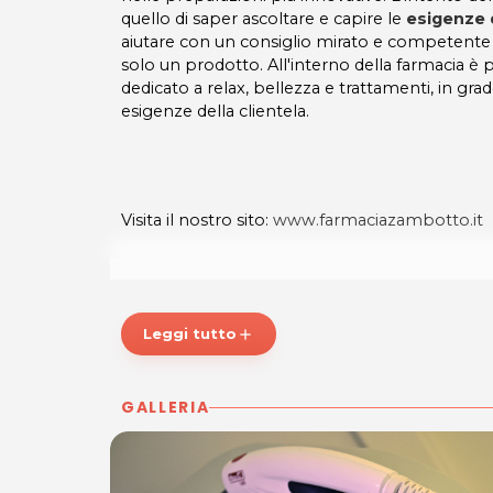
quello di saper ascoltare e capire le
esigenze d
aiutare con un consiglio mirato e competente 
solo un prodotto. All'interno della farmacia è
dedicato a relax, bellezza e trattamenti, in grad
esigenze della clientela.
Visita il nostro sito:
www.farmaciazambotto.it
FARMACIA ZAMBOTTO sas - ZEROUNO
Leggi tutto
add
Via Gemona, 78
33100 UDINE
GALLERIA
P.IVA 01916780305
Tel 0432 501282- 502528