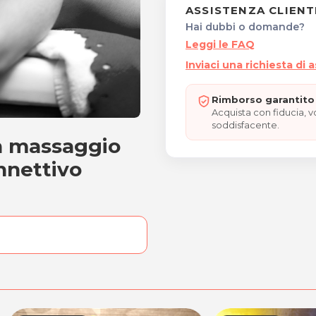
ASSISTENZA CLIENT
Hai dubbi o domande?
Leggi le FAQ
Inviaci una richiesta di 
Rimborso garantito 
Acquista con fiducia, 
soddisfacente.
n massaggio
 con massaggio decontrat
nnettivo