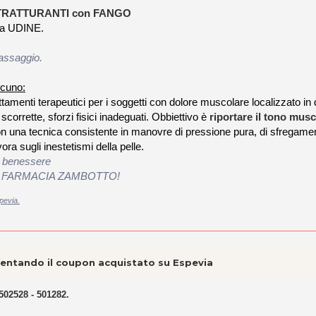
TRATTURANTI con FANGO
a UDINE.
massaggio.
scuno:
ttamenti terapeutici per i soggetti con dolore muscolare localizzato in d
 scorrette, sforzi fisici inadeguati. Obbiettivo è
riportare il tono musc
n una tecnica consistente in manovre di pressione pura, di sfregame
ora sugli inestetismi della pelle.
di benessere
ento da FARMACIA ZAMBOTTO!
pevia.
esentando il coupon acquistato su Espevia
502528 - 501282.