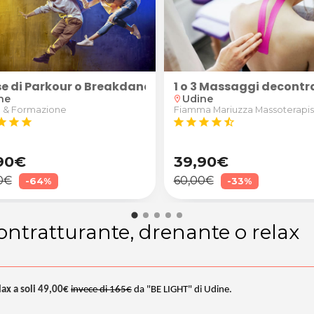
issino col crudo) o "Trieste Deluxe" (birra, cotto al
ericano o ballo liscio per 1 o 2 persone alla Scuola Da
se di Parkour o Breakdance
1 o 3 Massaggi decontra
ne
Udine
location_on
 & Formazione
Fiamma Mariuzza Massoterapis
tar
star
star
star
star
star
star
star_half
90€
39,90€
0€
60,00€
-64%
-33%
ontratturante, drenante o relax
lax a soli 49,00€
invece di 165€
da "BE LIGHT" di Udine.