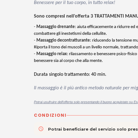
Benessere per il tuo corpo, in tutto relax!
Sono compresi nell'offerta
3 TRATTAMENTI MANUA
-
Massaggio drenante
: aiuta efficacemente a ridurre ed el
combattere gli inestetismi della cellulite.
-
Massaggio decontratturante
: riducendo la tensione mu
Riporta il tono dei muscoli a un livello normale, trattan
-
Massaggio relax
: rilassamento e benessere psico-fisico
benessere sia al corpo che alla mente.
Durata singolo trattamento: 40 min.
Il massaggio è il più antico metodo naturale per mig
Potrai usufruire dell'offerta solo presentando il buono acquistato su E
CONDIZIONI
access_time
Potrai beneficiare del servizio solo pr