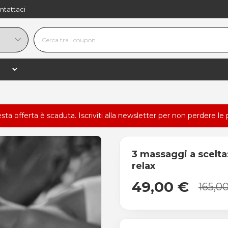
ntattaci
esta offerta è scaduta.
Iscriviti alla newsletter
per non perdere le 
3 massaggi a scelta
relax
49,00 €
165,0