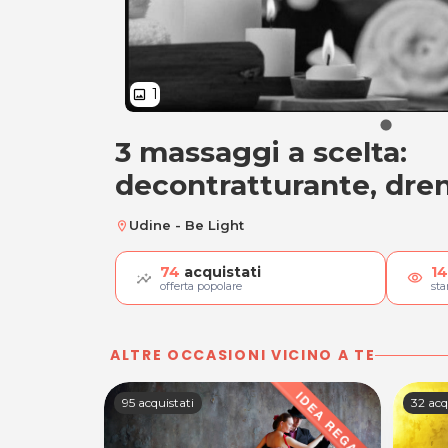
1
image
3 massaggi a scelta:
3 massaggi a scelt
decontratturante, dren
Udine - Be Light
location_on
74
acquistati
14
visibility
offerta popolare
st
ALTRE OCCASIONI VICINO A TE
95 acquistati
32 acq