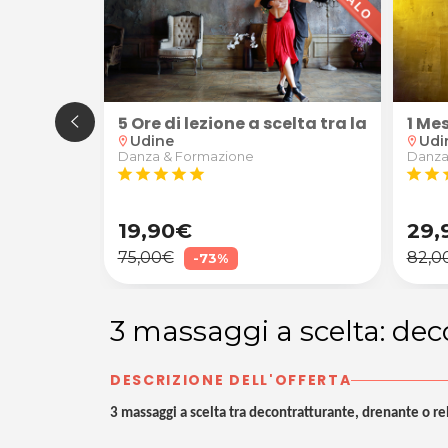
one: "Robusto" (calice di vino Superior, tartine e gr
5 Ore di lezione a scelta tra latino-am
1 Me
Udine
Udi
location_on
location_on
Danza & Formazione
Danza
star
star
star
star
star
star
star
s
19,90€
29,
75,00€
82,0
-73%
3 massaggi a scelta: dec
DESCRIZIONE DELL'OFFERTA
3 massaggi a scelta tra decontratturante, drenante o re