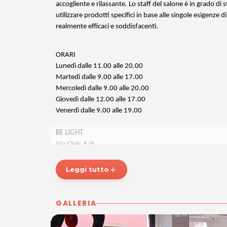
accogliente e rilassante. Lo staff del salone è in grado di 
utilizzare prodotti specifici in base alle singole esigenze di
realmente efficaci e soddisfacenti.
ORARI
Lunedì dalle 11.00 alle 20.00
Martedì dalle 9.00 alle 17.00
Mercoledì dalle 9.00 alle 20.00
Giovedì dalle 12.00 alle 17.00
Venerdì dalle 9.00 alle 19.00
BE LIGHT
Via Cisis, 6/A
33100 UDINE
Tel. 0432548822
Leggi tutto
add
P.IVA 02016840304
Per ulteriori informazioni sull'offerta o sulle modalità 
GALLERIA
posta@espevia.it