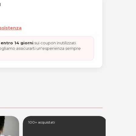
I
assistenza
entro 14 giorni
sui coupon inutilizzati.
ante o relax
vogliamo assicurarti un'esperienza sempre
100+ acquistati
100+ acquis