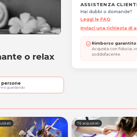
ASSISTENZA CLIENT
Hai dubbi o domande?
Leggi le FAQ
Inviaci una richiesta di 
Rimborso garantito 
a: decontratturante, dren
Acquista con fiducia, 
ante o relax
soddisfacente.
persone
anno guardando
uistati
76 acquistati