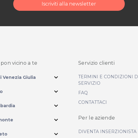
Iscriviti alla newsletter
pon vicino
a te
Servizio clienti
expand_more
TERMINI E CONDIZIONI 
li Venezia Giulia
SERVIZIO
expand_more
io
FAQ
CONTATTACI
expand_more
bardia
ram
Per le aziende
expand_more
monte
DIVENTA INSERZIONISTA
expand_more
eto