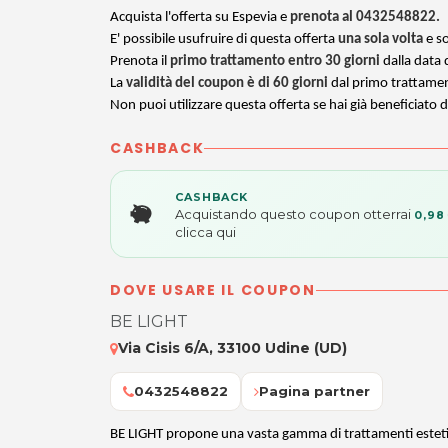
Acquista l'offerta su Espevia e
prenota al 0432548822.
E' possibile usufruire di questa offerta
una sola volta
e s
Prenota il
primo trattamento entro 30 giorni
dalla data 
La
validità del coupon è di 60 giorni
dal primo trattame
Non puoi utilizzare questa offerta se hai già beneficiato d
CASHBACK
CASHBACK
Acquistando questo coupon otterrai
0,98
clicca qui
DOVE USARE IL COUPON
BE LIGHT
Via Cisis 6/A, 33100 Udine (UD)
0432548822
Pagina partner
BE LIGHT propone una vasta gamma di trattamenti estetic