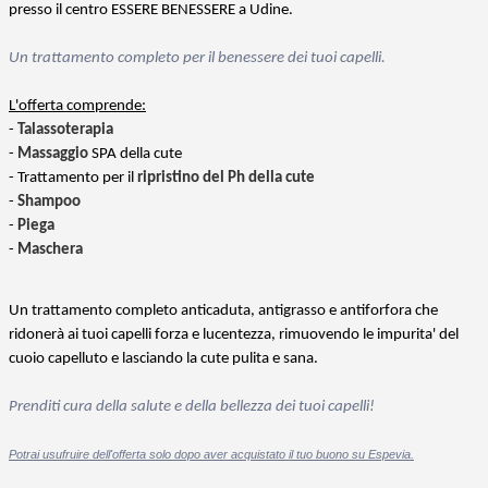
presso il centro ESSERE BENESSERE a Udine.
Un trattamento completo per il benessere dei tuoi capelli.
L'offerta comprende:
-
Talassoterapia
-
Massaggio
SPA della cute
- Trattamento per il
ripristino del Ph della cute
-
Shampoo
-
Piega
-
Maschera
Un trattamento completo anticaduta, antigrasso e antiforfora che
ridonerà ai tuoi capelli forza e lucentezza, rimuovendo le impurita' del
cuoio capelluto e lasciando la cute pulita e sana.
Prenditi cura della salute e della bellezza dei tuoi capelli!
Potrai usufruire dell'offerta solo dopo aver acquistato il tuo buono su Espevia.