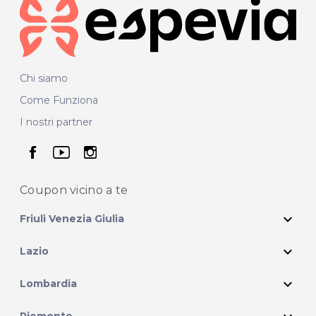
Chi siamo
Come Funziona
I nostri partner
seguici su facebook
seguici su youtube
seguici su instagram
Coupon vicino
a te
expand_more
Friuli Venezia Giulia
expand_more
Lazio
expand_more
Lombardia