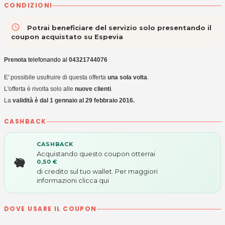
CONDIZIONI
access_time
Potrai beneficiare del servizio solo presentando il
coupon acquistato su Espevia
Prenota
telefonando al
04321744076
E' possibile usufruire di questa offerta
una sola volta
.
L'offerta è rivolta solo alle
nuove clienti
.
La
validità è dal 1 gennaio al 29 febbraio 2016.
CASHBACK
CASHBACK
Acquistando questo coupon otterrai
0,50 €
di credito sul tuo wallet. Per maggiori
informazioni
clicca qui
DOVE USARE IL COUPON