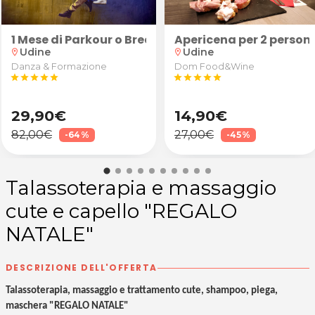
uranti/sportivi schiena, cervicale, spalle e arti in
1 Mese di Parkour o Breakdance
Apericena per 2 persone
Udine
Udine
location_on
location_on
Danza & Formazione
Dom Food&Wine
star
star
star
star
star
star
star
star
star
star
29,90€
14,90€
82,00€
27,00€
-64%
-45%
Talassoterapia e massaggio
cute e capello "REGALO
NATALE"
DESCRIZIONE DELL'OFFERTA
Talassoterapia, massaggio e trattamento cute, shampoo, piega,
maschera "REGALO NATALE"