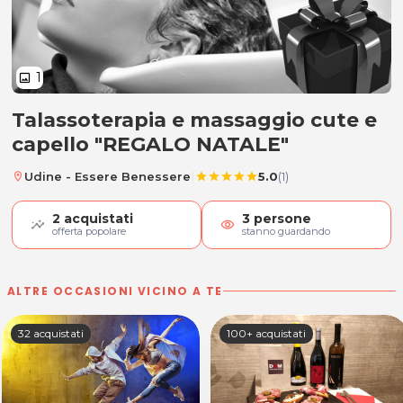
1
image
Talassoterapia e massaggio cute e
Talassoterapia e massaggio cute
capello "REGALO NATALE"
|
Udine - Essere Benessere
5.0
(1)
location_on
star
star
star
star
star
2
acquistati
3
persone
visibility
offerta popolare
stanno guardando
ALTRE OCCASIONI VICINO A TE
32 acquistati
100+ acquistati