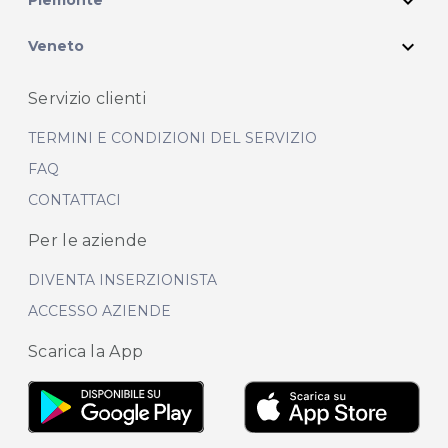
expand_more
Piemonte
expand_more
Veneto
Servizio clienti
TERMINI E CONDIZIONI DEL SERVIZIO
FAQ
CONTATTACI
Per le aziende
DIVENTA INSERZIONISTA
ACCESSO AZIENDE
Scarica la App