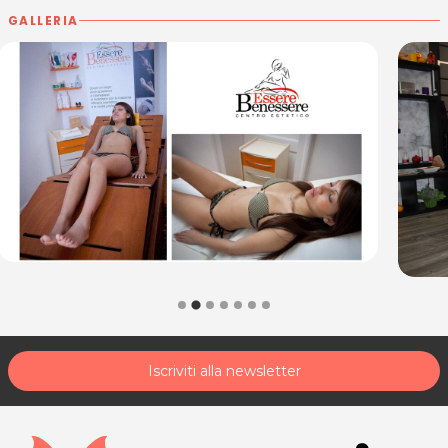
Mercoledì: 9.30 - 19.30
GALLERIA
Giovedì: 9.30 - 19.30
Venerdì: 9.30 - 19.30
Sabato: 10.00 - 15.00
ESSERE BENESSERE
Viale Ledra, 56
33100 Udine (UD)
P.IVA 02635740307
Tel. 04321744076
Per ulteriori informazioni sull'offerta o sulle modalità di
acquisto scrivi a
posta@espevia.it
Iscriviti alla newsletter