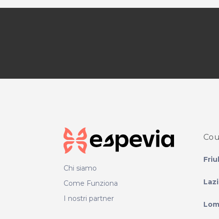
Cou
Friu
Chi siamo
Laz
Come Funziona
I nostri partner
Lom