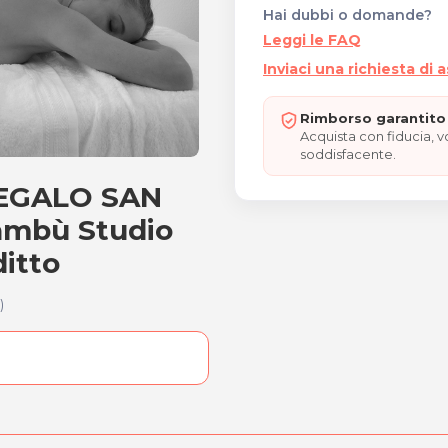
Hai dubbi o domande?
Leggi le FAQ
Inviaci una richiesta di 
Rimborso garantito 
Acquista con fiducia, 
soddisfacente.
REGALO SAN
si "REGALO SAN VALENTIN
ambù Studio
ditto
)