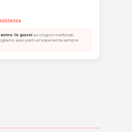
assistenza
entro 14 giorni
sui coupon inutilizzati.
vogliamo assicurarti un'esperienza sempre
O"