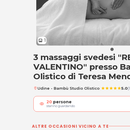
1
image
3 massaggi svedesi "
3 massaggi svede
VALENTINO" presso B
Olistico di Teresa Men
|
Udine - Bambù Studio Olistico
5.0
(1
location_on
star
star
star
star
star
20
persone
visibility
stanno guardando
ALTRE OCCASIONI VICINO A TE