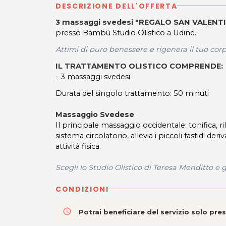
DESCRIZIONE DELL'OFFERTA
3 massaggi svedesi "REGALO SAN VALENT
presso Bambù Studio Olistico a Udine.
Attimi di puro benessere e rigenera il tuo corp
IL TRATTAMENTO OLISTICO COMPRENDE:
- 3 massaggi svedesi
Durata del singolo trattamento: 50 minuti
Massaggio Svedese
Il principale massaggio occidentale: tonifica, ri
sistema circolatorio, allevia i piccoli fastidi de
attività fisica.
Scegli lo Studio Olistico di Teresa Menditto
e g
CONDIZIONI
access_time
Potrai beneficiare del servizio solo pr