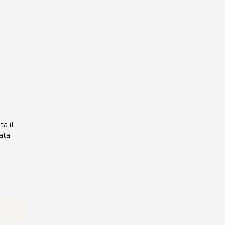
a il
ata