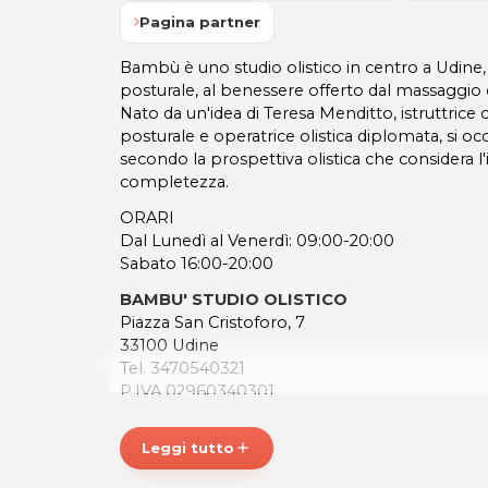
Pagina partner
Bambù è uno studio olistico in centro a Udine, d
posturale, al benessere offerto dal massaggio e
Nato da un'idea di Teresa Menditto, istruttrice c
posturale e operatrice olistica diplomata, si o
secondo la prospettiva olistica che considera l'i
completezza.
ORARI
Dal Lunedì al Venerdì: 09:00-20:00
Sabato 16:00-20:00
BAMBU' STUDIO OLISTICO
Piazza San Cristoforo, 7
33100 Udine
Tel. 3470540321
P.IVA 02960340301
Per ulteriori informazioni sull'offerta o sulle mo
Leggi tutto
add
a
posta@espevia.it
.