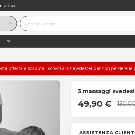
ntattaci
esta offerta è scaduta.
Iscriviti alla newsletter
per non perdere le 
3 massaggi svedes
49,90 €
150,0
ASSISTENZA CLIENT