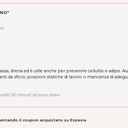
INO"
o!
lassa, drena ed è utile anche per prevenire cellulite e adipe. Aiut
rivanti da sforzi, posizioni statiche di lavoro o mancanza di adegu
oditi 50 minuti di puro relax!
esentando il coupon acquistato su Espevia