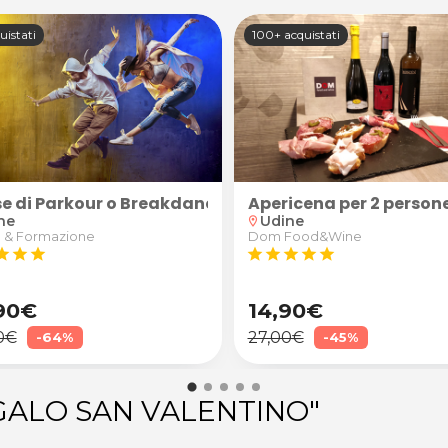
uistati
100+ acquistati
vi schiena, cervicale, spalle e arti inferiori con a
se di Parkour o Breakdance
Apericena per 2 persone
ne
Udine
location_on
 & Formazione
Dom Food&Wine
tar
star
star
star
star
star
star
star
90€
14,90€
0€
27,00€
-64%
-45%
EGALO SAN VALENTINO"