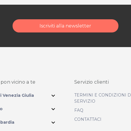
Iscriviti alla newsletter
pon vicino
a te
Servizio clienti
expand_more
TERMINI E CONDIZIONI 
li Venezia Giulia
SERVIZIO
expand_more
io
FAQ
CONTATTACI
expand_more
bardia