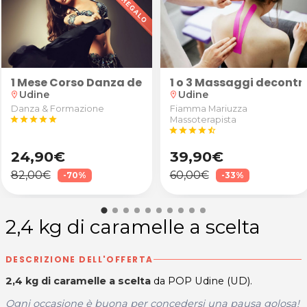
a moda
1 Mese Corso Danza del Ventre
1 o 3 Massaggi decontra
Udine
Udine
location_on
location_on
Danza & Formazione
Fiamma Mariuzza
star
star
star
star
star
Massoterapista
star
star
star
star
star_half
24,90€
39,90€
82,00€
60,00€
-70%
-33%
2,4 kg di caramelle a scelta
DESCRIZIONE DELL'OFFERTA
2,4 kg di caramelle a scelta
da POP Udine (UD).
Ogni occasione è buona per concedersi una pausa golosa!