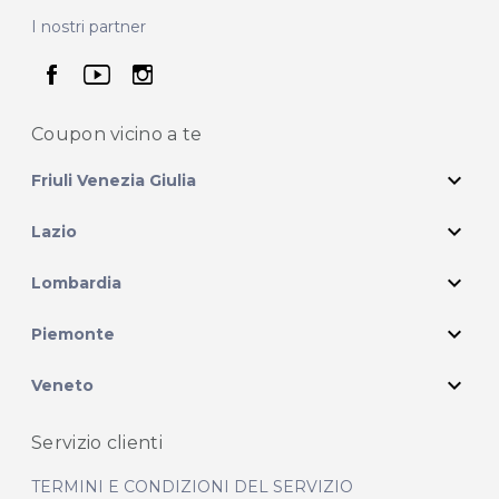
I nostri partner
seguici su facebook
seguici su youtube
seguici su instagram
Coupon vicino
a te
expand_more
Friuli Venezia Giulia
expand_more
Lazio
expand_more
Lombardia
expand_more
Piemonte
expand_more
Veneto
Servizio clienti
TERMINI E CONDIZIONI DEL SERVIZIO