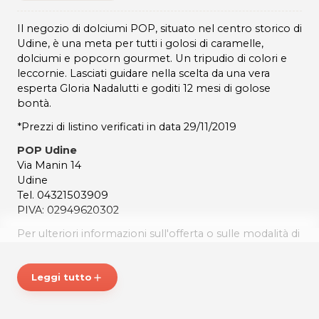
Il negozio di dolciumi POP, situato nel centro storico di
Udine, è una meta per tutti i golosi di caramelle,
dolciumi e popcorn gourmet. Un tripudio di colori e
leccornie. Lasciati guidare nella scelta da una vera
esperta Gloria Nadalutti e goditi 12 mesi di golose
bontà.
*Prezzi di listino verificati in data 29/11/2019
POP Udine
Via Manin 14
Udine
Tel. 04321503909
PIVA: 02949620302
Per ulteriori informazioni sull'offerta o sulle modalità di
acquisto scrivi a
posta@espevia.it
Leggi tutto
add