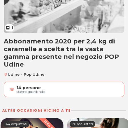
1
image
Abbonamento 2020 per 2,4 kg di
2,4 kg di caramelle a scelta
caramelle a scelta tra la vasta
gamma presente nel negozio POP
Udine
Udine - Pop Udine
location_on
14
persone
visibility
stanno guardando
ALTRE OCCASIONI VICINO A TE
44 acquistati
76 acquistati