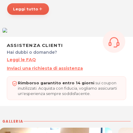
Per ulteriori informazioni sull'offerta o sulle modalità di
acquisto scrivi a
posta@espevia.it
Leggi tutto
add
ASSISTENZA CLIENTI
Hai dubbi o domande?
Leggi le FAQ
Inviaci una richiesta di assistenza
Rimborso garantito entro 14 giorni
sui coupon
inutilizzati. Acquista con fiducia, vogliamo assicurarti
un'esperienza sempre soddisfacente.
GALLERIA