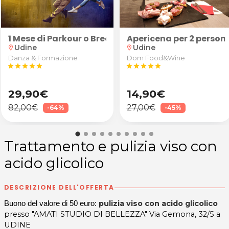
orpo con scrub e massaggio finale
1 Mese di Parkour o Breakdance
Apericena per 2 persone
Udine
Udine
location_on
location_on
Danza & Formazione
Dom Food&Wine
star
star
star
star
star
star
star
star
star
star
29,90€
14,90€
82,00€
27,00€
-64%
-45%
Trattamento e pulizia viso con
acido glicolico
DESCRIZIONE DELL'OFFERTA
pulizia viso con acido glicolico
Buono del valore di 50 euro:
presso "AMATI STUDIO DI BELLEZZA" Via Gemona, 32/5 a
UDINE