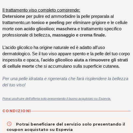
Il trattamento viso completo comprende:
Detersione
per pulire ed ammorbidire la pelle preparala al
trattamento,un
tonico e peeling
per eliminare grigiore e le cellule
morte
con acido glicolico
;
maschera
e trattamento specifico
professionale di bellezza,
massaggio e crema finale.
L’acido glicolico ha origine naturale ed è adatto all’uso
dermatologico. Se il tuo viso appare spento e la pelle del tuo corpo
inspessita e opaca, l'
acido glicolico aiuta a rimuovere gli strati
di cellule morte
che si accumulano sulla superficie cutanea.
Per una pelle idratata e rigenerata che farà risplendere la bellezza
del tuo viso!
Potrai usufruire dell'offerta solo presentando il buono acquistato su Espevia.
CONDIZIONI
access_time
Potrai beneficiare del servizio solo presentando il
coupon acquistato su Espevia