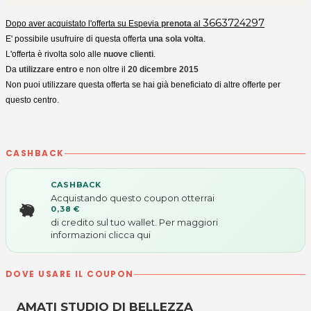
3663724297
Dopo aver acquistato l'offerta su Espevia
prenota
al
E' possibile usufruire di questa offerta
una sola volta
.
L'offerta è rivolta solo alle
nuove clienti
.
Da
utilizzare entro
e non oltre il
20 dicembre 2015
Non puoi utilizzare questa offerta se hai già beneficiato di altre offerte per
questo centro.
CASHBACK
CASHBACK
Acquistando questo coupon otterrai
0,38 €
di credito sul tuo wallet. Per maggiori
informazioni
clicca qui
DOVE USARE IL COUPON
AMATI STUDIO DI BELLEZZA