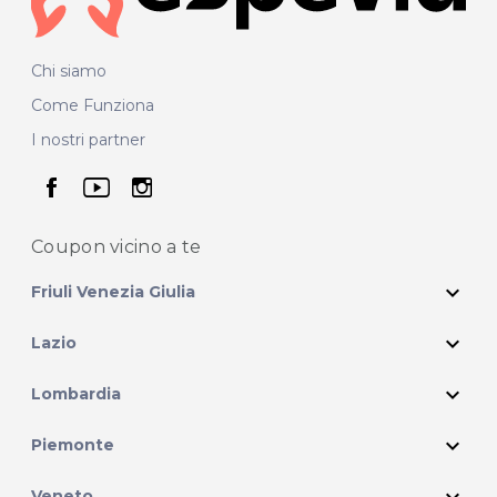
Chi siamo
Come Funziona
I nostri partner
seguici su facebook
seguici su youtube
seguici su instagram
Coupon vicino
a te
expand_more
Friuli Venezia Giulia
expand_more
Lazio
expand_more
Lombardia
expand_more
Piemonte
expand_more
Veneto