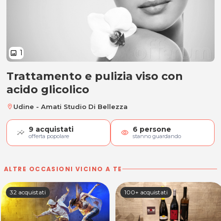
1
image
Trattamento e pulizia viso con
Trattamento e pulizia viso con aci
acido glicolico
Udine - Amati Studio Di Bellezza
location_on
9
acquistati
6
persone
visibility
offerta popolare
stanno guardando
ALTRE OCCASIONI VICINO A TE
32 acquistati
100+ acquistati