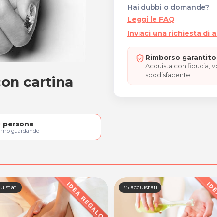
Hai dubbi o domande?
Leggi le FAQ
Inviaci una richiesta di 
Rimborso garantito 
Acquista con fiducia, 
soddisfacente.
on cartina
ie con cartina
0
persone
anno guardando
uistati
75 acquistati