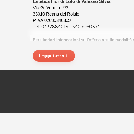
Estetica Fior di Loto di Valusso Silvia
Via G. Verdi n. 2/3
33010 Reana del Rojale
P.IVA 02699340309
Tel. 0432884015 - 3407060374
Per ulteriori informazioni sull'offerta o sulle modalità 
posta@espevia.it
Leggi tutto
add