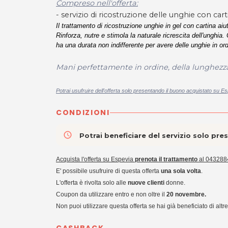
Compreso nell'offerta:
- servizio di ricostruzione delle unghie con cart
Il
trattamento di ricostruzione unghie in gel con cartina
aiut
Rinforza, nutre e stimola la naturale ricrescita dell'unghia
ha una durata non indifferente per avere delle unghie in or
Mani perfettamente in ordine, della lunghezza
Potrai usufruire dell'offerta solo presentando il buono acquistato su Es
CONDIZIONI
access_time
Potrai beneficiare del servizio solo pr
Acquista l'offerta su Espevia
prenota il trattamento
al 043288
E' possibile usufruire di questa offerta
una sola volta
.
L'offerta è rivolta solo alle
nuove clienti
donne.
Coupon da utilizzare entro e non oltre il
20 novembre.
Non puoi utilizzare questa offerta se hai già beneficiato di altr