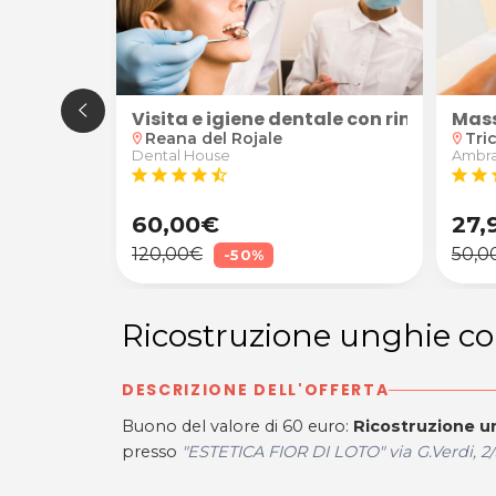
, cosce, retro coscia o braccia presso il Centro Med
ta
personalizzata da Friulart Boutique a Reana del Roj
Visita e igiene dentale con rimozione 
Mass
Reana del Rojale
Tri
location_on
location_on
Dental House
Ambra 
star
star
star
star
star_half
star
star
s
60,00€
27,
120,00€
50,0
-50%
Ricostruzione unghie co
DESCRIZIONE DELL'OFFERTA
Buono del valore di 60 euro:
Ricostruzione un
presso
"ESTETICA FIOR DI LOTO" via G.Verdi, 