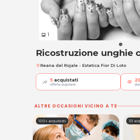
1
image
Ricostruzione unghie c
Ricostruzione ungh
Reana del Rojale - Estetica Fior Di Loto
location_on
5
acquistati
2
visibility
offerta popolare
st
ALTRE OCCASIONI VICINO A TE
100+ acquistati
33 acq