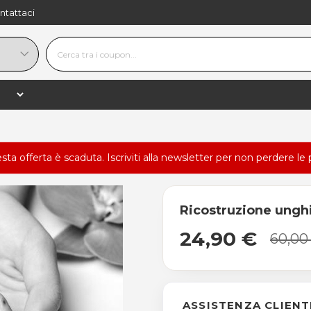
ntattaci
esta offerta è scaduta.
Iscriviti alla newsletter
per non perdere le 
Ricostruzione unghi
24,90 €
60,00
ASSISTENZA CLIENT