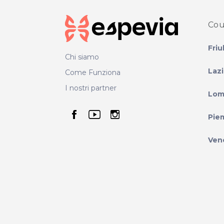
Cou
Friu
Chi siamo
Laz
Come Funziona
I nostri partner
Lom
seguici su facebook
seguici su youtube
seguici su instag
Pie
Ven