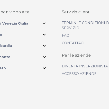
pon vicino
a te
Servizio clienti
expand_more
TERMINI E CONDIZIONI 
li Venezia Giulia
SERVIZIO
expand_more
io
FAQ
CONTATTACI
expand_more
bardia
ram
Per le aziende
expand_more
monte
DIVENTA INSERZIONISTA
expand_more
eto
ACCESSO AZIENDE