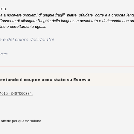
ina
.
a a risolvere problemi di unghie fragili, piatte, sfaldate, corte e a crescita lent
. Consente di allungare l'unghia della lunghezza desiderata e di ricoprirla con u
dine e perfettamente uguali.
 e del colore desiderato!
pevia.
esentando il coupon acquistato su Espevia
4015 -
3407060374.
e offerte per questo salone.