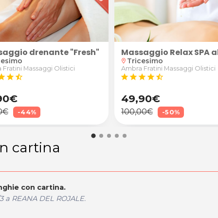
icina Estetica FVG di Tavagnacco
ale
tartaro
aggio drenante "Fresh"
Massaggio Relax SPA al
cesimo
Tricesimo
location_on
Fratini Massaggi Olistici
Ambra Fratini Massaggi Olistici
tar
star
star_half
star
star
star
star
star_half
90€
49,90€
0€
100,00€
-44%
-50%
n cartina
ghie con cartina.
2/3 a REANA DEL ROJALE.