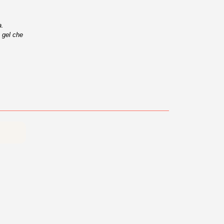
a.
n gel che