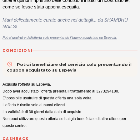
ottiene quindi il ripristino delle condizioni iniziali di ricostruzione,
come se fosse stata appena eseguita.
Mani delicatamente curate anche nei dettagli... da SHAMBHU
NAILS!
Potrai usufruire dell'offerta solo presentando il buono acquistato su Espevia.
CONDIZIONI
access_time
Potrai beneficiare del servizio solo presentando il
coupon acquistato su Espevia
Acquista l'offerta su Espevia.
Dopo aver acquistato l'offerta
prenota il trattamento
al 3273294180.
E' possibile usufruire di questa offerta
una sola volta
.
L'offerta è rivolta solo ai
nuovi clienti
.
La
validità è di 30 giorni
dalla data di acquisto.
Non puoi utilizzare questa offerta se hai già beneficiato di altre offerte per
questo centro.
CASHBACK