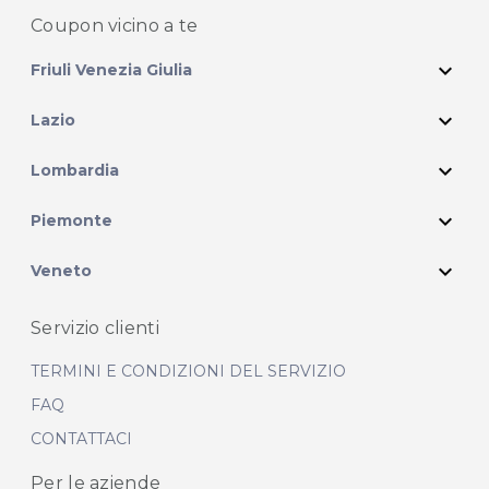
Coupon vicino
a te
expand_more
Friuli Venezia Giulia
expand_more
Lazio
expand_more
Lombardia
expand_more
Piemonte
expand_more
Veneto
Servizio clienti
TERMINI E CONDIZIONI DEL SERVIZIO
FAQ
CONTATTACI
Per le aziende