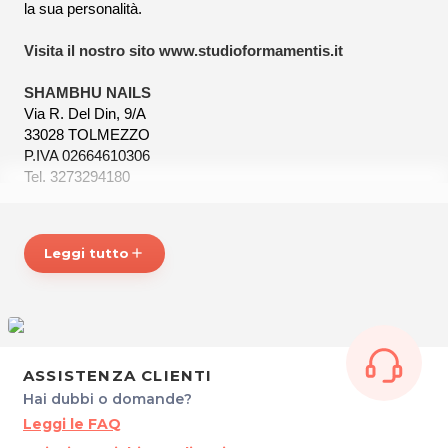
la sua personalità.
Visita il nostro sito
www.studioformamentis.it
SHAMBHU NAILS
Via R. Del Din, 9/A
33028 TOLMEZZO
P.IVA 02664610306
Tel. 3273294180
Per ulteriori informazioni sull'offerta o sulle modalità di
acquisto scrivi a
posta@espevia.it
Leggi tutto
add
ASSISTENZA CLIENTI
Hai dubbi o domande?
Leggi le FAQ