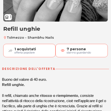
1
image
Refill unghie
Refill unghie
Tolmezzo - Shambhu Nails
location_on
1
acquistati
7
persone
visibility
offerta popolare
stanno guardando
DESCRIZIONE DELL'OFFERTA
Buono del valore di 40 euro.
Refill unghie.
Il refill, chiamato anche
ritocco o riempimento
, consiste
nell’attività di ritocco della ricostruzione, cioè nell’applicare il gel o
l’acrilico, alla parte di unghia che è ricresciuta. Grazie al refill si