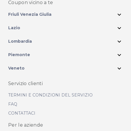
Coupon vicino
a te
expand_more
Friuli Venezia Giulia
expand_more
Lazio
expand_more
Lombardia
expand_more
Piemonte
expand_more
Veneto
Servizio clienti
TERMINI E CONDIZIONI DEL SERVIZIO
FAQ
CONTATTACI
Per le aziende