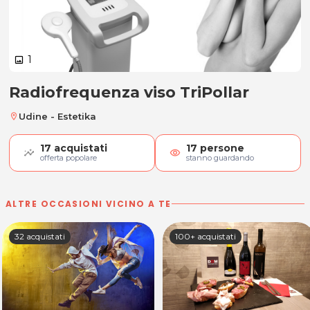
1
image
Radiofrequenza viso TriPollar
Radiofrequenza viso TriPollar
Udine - Estetika
location_on
17
acquistati
17
persone
visibility
offerta popolare
stanno guardando
ALTRE OCCASIONI VICINO A TE
32 acquistati
100+ acquistati