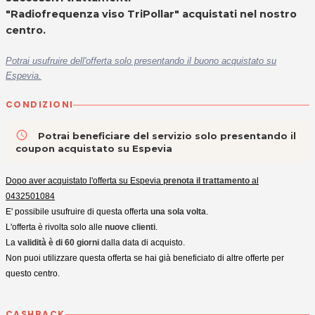
"Radiofrequenza viso TriPollar" acquistati nel nostro
centro.
Potrai usufruire dell'offerta solo presentando il buono acquistato su
Espevia.
CONDIZIONI
access_time
Potrai beneficiare del servizio solo presentando il
coupon acquistato su Espevia
Dopo aver acquistato l'offerta su Espevia
prenota il trattamento
al
0432501084
E' possibile usufruire di questa offerta
una sola volta
.
L'offerta è rivolta solo alle
nuove clienti
.
La
validità è di 60 giorni
dalla data di acquisto.
Non puoi utilizzare questa offerta se hai già beneficiato di altre offerte per
questo centro.
CASHBACK