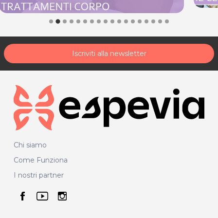
Iscriviti alla newsletter
Chi siamo
Come Funziona
I nostri partner
seguici su facebook
seguici su youtube
seguici su instagram