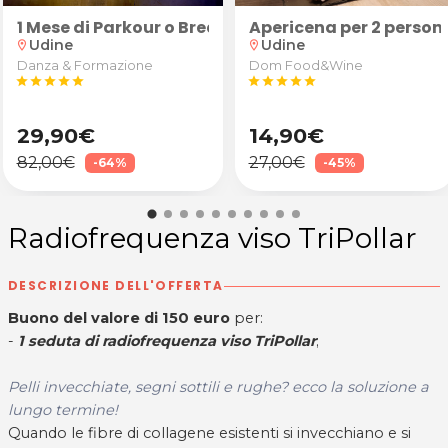
entre
1 Mese di Parkour o Breakdance
Apericena per 2 persone
Udine
Udine
location_on
location_on
Danza & Formazione
Dom Food&Wine
star
star
star
star
star
star
star
star
star
star
29,90€
14,90€
82,00€
27,00€
-64%
-45%
Radiofrequenza viso TriPollar
DESCRIZIONE DELL'OFFERTA
Buono del valore di 150 euro
per:
-
1 seduta di radiofrequenza viso TriPollar
;
Pelli invecchiate, segni sottili e rughe? ecco la soluzione a
lungo termine!
Quando le fibre di collagene esistenti si invecchiano e si