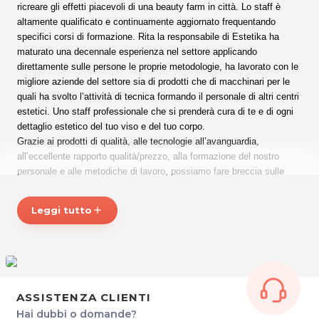
ricreare gli effetti piacevoli di una beauty farm in città. Lo staff è
altamente qualificato e continuamente aggiornato frequentando
specifici corsi di formazione. Rita la responsabile di Estetika ha
maturato una decennale esperienza nel settore applicando
direttamente sulle persone le proprie metodologie, ha lavorato con le
migliore aziende del settore sia di prodotti che di macchinari per le
quali ha svolto l’attività di tecnica formando il personale di altri centri
estetici. Uno staff professionale che si prenderà cura di te e di ogni
dettaglio estetico del tuo viso e del tuo corpo.
Grazie ai prodotti di qualità, alle tecnologie all’avanguardia,
all’eccellente rapporto qualità/prezzo, alla formazione del nostro
personale e alle metodiche di lavoro, possiamo fare breccia sulle
emozioni dei nostri clienti facendo vivere loro una esperienza
polisensoriale.
Leggi tutto
add
Cosa aspetti vieni a conoscerci!
Orari di apertura:
Da martedì a sabato dalle ore 9.00 alle ore 19.00.
Estetika SAS
ASSISTENZA CLIENTI
di Dall’Armellina Rita Carlota & C.
Hai dubbi o domande?