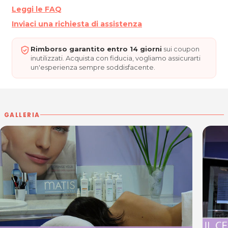
Via Cividale 30, 33100 Udine
Leggi le FAQ
Tel. 0432 501084 - Fax 0432 513705
Inviaci una richiesta di assistenza
Per ulteriori informazioni sull'offerta o sulle modalità di
acquisto scrivi a
posta@espevia.it
Rimborso garantito entro 14 giorni
sui coupon
inutilizzati. Acquista con fiducia, vogliamo assicurarti
un'esperienza sempre soddisfacente.
GALLERIA