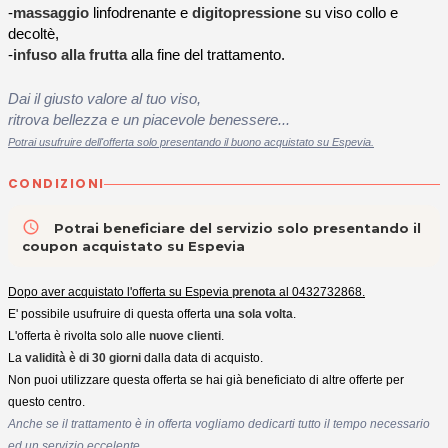
-
massaggio
linfodrenante e
digitopressione
su viso collo e
decoltè,
-
infuso alla frutta
alla fine del trattamento.
Dai il giusto valore al tuo viso,
ritrova bellezza e un piacevole benessere...
Potrai usufruire dell'offerta solo presentando il buono acquistato su Espevia.
CONDIZIONI
access_time
Potrai beneficiare del servizio solo presentando il
coupon acquistato su Espevia
Dopo aver acquistato l'offerta su Espevia
prenota
al 0432732868.
E' possibile usufruire di questa offerta
una sola volta
.
L'offerta è rivolta solo alle
nuove clienti
.
La
validità è di 30 giorni
dalla data di acquisto.
Non puoi utilizzare questa offerta se hai già beneficiato di altre offerte per
questo centro.
Anche se il trattamento è in offerta vogliamo dedicarti tutto il tempo necessario
ed un servizio eccelente
.