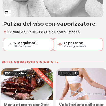
1
image
Pulizia del viso con vaporizzatore
Pulizia del viso con vaporizzatore
Cividale del Friuli - Les Chic Centro Estetico
location_on
31
acquistati
12
persone
visibility
offerta popolare
stanno guardando
ALTRE OCCASIONI VICINO A TE
100+ acquistati
36 acquistati
Menu di carne per 2 persone
Valutazione della com