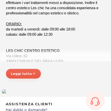
effettuare i vari trattamenti messi a disposizione. Inoltre il
centro estetico Les chic ha una consolidata
esperienza e
professionalità
nel campo estetico e olistico.
ORARIO:
da martedì a venerdì: dalle 09:00 alle 18:00
sabato: dalle 09:00 alle 12:30
LES CHIC CENTRO ESTETICO
Via Udine, 62
33043 CIVIDALE DEL FRIULI (UD)
P.IVA 02587790300
Tel. 0432732868
Leggi tutto
add
Per ulteriori informazioni sull'offerta o sulle modalità di
acquisto scrivi a
posta@espevia.it
ASSISTENZA CLIENTI
Hai dubbi o domande?