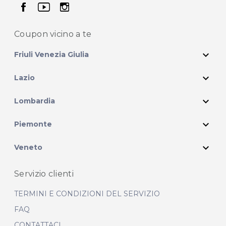
seguici su facebook
seguici su youtube
seguici su instagram
Coupon vicino
a te
expand_more
Friuli Venezia Giulia
expand_more
Lazio
expand_more
Lombardia
expand_more
Piemonte
expand_more
Veneto
Servizio clienti
TERMINI E CONDIZIONI DEL SERVIZIO
FAQ
CONTATTACI