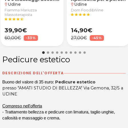
Udine
Udine
location_on
location_on
Fiamma Mariuzza
Dom Food&Wine
Massoterapista
star
star
star
star
star
star
star
star
star
star_half
39,90€
14,90€
60,00€
27,00€
-33%
-45%
Pedicure estetico
DESCRIZIONE DELL'OFFERTA
Pedicure estetico
Buono del valore di 35 euro:
presso "AMATI STUDIO DI BELLEZZA" Via Gemona, 32/5 a
UDINE
Compreso nell'offerta
- Trattamento bellezza e pedicure con limatura, taglio unghie,
callosità e massaggio e crema.