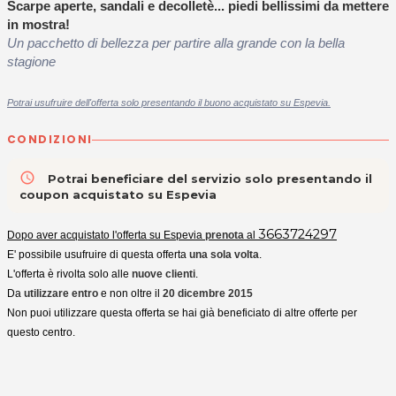
Scarpe aperte, sandali e decolletè... piedi bellissimi da mettere
in mostra!
Un pacchetto di bellezza per partire alla grande con la bella
stagione
Potrai usufruire dell'offerta solo presentando il buono acquistato su Espevia.
CONDIZIONI
access_time
Potrai beneficiare del servizio solo presentando il
coupon acquistato su Espevia
3663724297
Dopo aver acquistato l'offerta su Espevia
prenota
al
E' possibile usufruire di questa offerta
una sola volta
.
L'offerta è rivolta solo alle
nuove clienti
.
Da
utilizzare entro
e non oltre il
20 dicembre 2015
Non puoi utilizzare questa offerta se hai già beneficiato di altre offerte per
questo centro.