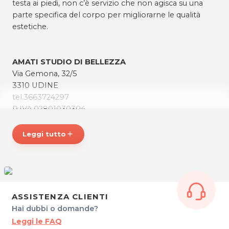
testa ai piedi, non c’è servizio che non agisca su una
parte specifica del corpo per migliorarne le qualità
estetiche.
AMATI STUDIO DI BELLEZZA
Via Gemona, 32/5
3310 UDINE
tel.3663724297
P:IVA 02801030304
Per ulteriori informazioni sull'offerta o sulle modalità di
acquisto scrivi a
posta@espevia.it
Leggi tutto
add
ASSISTENZA CLIENTI
Hai dubbi o domande?
Leggi le FAQ