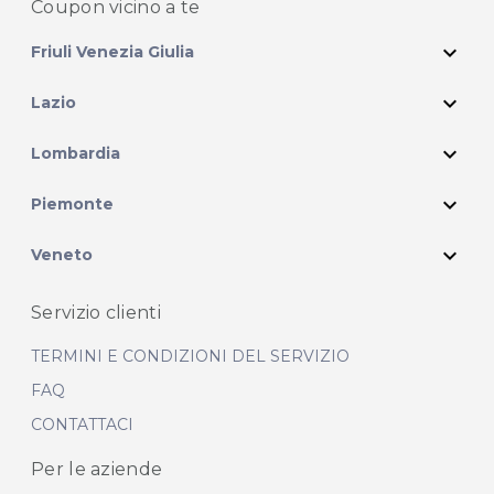
Coupon vicino
a te
expand_more
Friuli Venezia Giulia
expand_more
Lazio
expand_more
Lombardia
expand_more
Piemonte
expand_more
Veneto
Servizio clienti
TERMINI E CONDIZIONI DEL SERVIZIO
FAQ
CONTATTACI
Per le aziende