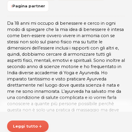
Pagina partner
Da 18 anni mi occupo di benessere e cerco in ogni
modo di spiegare che la mia idea di benessere è intesa
come ben-essere ovvero vivere in armonia con se
stessi non solo sul piano fisico ma su tutte le
dimensioni dell’essere inclusi i rapporti con gli altri e,
quindi, dobbiamo cercare di armonizzare tutti gli
aspetti fisici, mentali, emotivi e spirituali. Sono inoltre al
secondo anno di scienze motorie e ho frequentato in
India diverse accademie di Yoga e Ayurveda. Ho
imparato tantissimo e visto praticare Ayurveda
direttamente nel luogo dove questa scienza è nata e
me ne sono innamorata. L’ayurveda ha salvato me da
una condizione di salute complicata e io vorrei farla
conoscere a quante più persone possibile perchè
questa non è solo una pratica di massaggio ma deve
diventare uno stile di vita in quanto, il significato di
Ayurveda è scienza della vita.
Leggi tutto
add