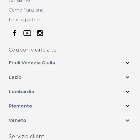
Chi siamo
Come Funziona
I nostri partner
seguici su facebook
seguici su youtube
seguici su instagram
Coupon vicino
a te
expand_more
Friuli Venezia Giulia
expand_more
Lazio
expand_more
Lombardia
expand_more
Piemonte
expand_more
Veneto
Servizio clienti