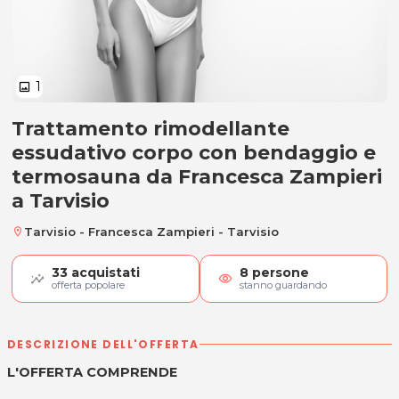
1
image
Trattamento rimodellante
Trattamento rimodellante essud
essudativo corpo con bendaggio e
termosauna da Francesca Zampieri
a Tarvisio
Tarvisio - Francesca Zampieri - Tarvisio
location_on
33
acquistati
8
persone
visibility
offerta popolare
stanno guardando
DESCRIZIONE DELL'OFFERTA
L'OFFERTA COMPRENDE