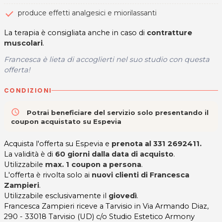
produce effetti analgesici e miorilassanti
La terapia è consigliata anche in caso di
contratture
muscolari
.
Francesca è lieta di accoglierti
nel suo studio
con questa
offerta!
CONDIZIONI
access_time
Potrai beneficiare del servizio solo presentando il
coupon acquistato su Espevia
Acquista l'offerta su Espevia e
prenota al 331 2692411.
La validità è di
60 giorni
dalla data di acquisto
.
Utilizzabile
max. 1 coupon a persona
.
L'offerta è rivolta solo ai
nuovi clienti di
Francesca
Zampieri
.
Utilizzabile esclusivamente il
giovedì
.
Francesca Zampieri riceve a Tarvisio in Via Armando Diaz,
290 - 33018 Tarvisio (UD) c/o Studio Estetico Armony