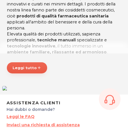
innovativi e curati nei minimi dettagli. I prodotti della
nostra linea fanno parte dei cosiddetti cosmeceutici,
cioè
prodotti di qualità farmaceutica sanitaria
applicati all'ambito del benessere e della cura della
persona.
Elevata qualità dei prodotti utilizzati, sapienza
professionale,
tecniche manuali
specializzate e
tecnologie innovative
, il tutto immerso in un
ambiente familiare, rilassante ed armonioso
.
EQUILIBRIO BELLEZZA, un nuovo significato di
Leggi tutto
add
bellezza
!
Per maggiori info visita il sito
Equilibrioudine.it
*Prezzi di listino verificati in data 26/02/2018
ASSISTENZA CLIENTI
ORARI
Hai dubbi o domande?
Lun 12.00-20.00
Leggi le FAQ
Mar 09.00-17.00
Mer 12.00-20.00
Inviaci una richiesta di assistenza