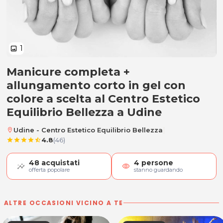
1
image
Manicure completa +
Manicure + ricostruzione unghie
allungamento corto in gel con
colore a scelta al Centro Estetico
Equilibrio Bellezza a Udine
|
Udine - Centro Estetico Equilibrio Bellezza
location_on
4.8
(46)
star
star
star
star
star_half
48
acquistati
4
persone
visibility
offerta popolare
stanno guardando
ALTRE OCCASIONI VICINO A TE