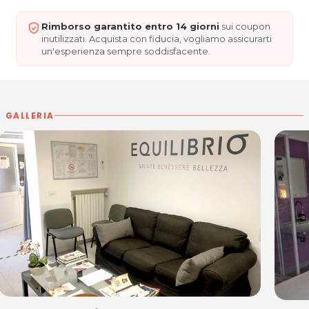
Giov 09.00-17.00
Ven 11.00-19.00
Rimborso garantito entro 14 giorni
sui coupon
inutilizzati. Acquista con fiducia, vogliamo assicurarti
EQUILIBRIO BELLEZZA
un'esperienza sempre soddisfacente.
Via Pozzuolo 157
33100 Udine
Tel. 0432 1505113
P.IVA 02898110305
GALLERIA
Per ulteriori informazioni sull'offerta o sulle modalità di
acquisto scrivi a
posta@espevia.it
.