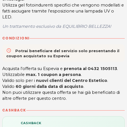
Utilizza gel fotoindurenti specifici che vengono modellati e
fatti asciugare tramite l'esposizione una lampada UV o
LED.
Un trattamento esclusivo da EQUILIBRIO BELLEZZA!
CONDIZIONI
access_time
Potrai beneficiare del servizio solo presentando il
coupon acquistato su Espevia
Acquista l'offerta su Espevia e
prenota al
0432 1505113
.
Utilizzabile
max. 1 coupon a persona
.
Valido solo per i
nuovi clienti del Centro Estetico
.
Valido
60 giorni dalla data di acquisto
.
Non puoi utilizzare questa offerta se hai già beneficiato di
altre offerte per questo centro.
CASHBACK
CASHBACK