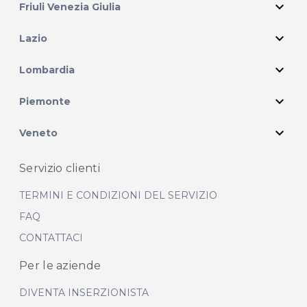
expand_more
Friuli Venezia Giulia
expand_more
Lazio
expand_more
Lombardia
expand_more
Piemonte
expand_more
Veneto
Servizio clienti
TERMINI E CONDIZIONI DEL SERVIZIO
FAQ
CONTATTACI
Per le aziende
DIVENTA INSERZIONISTA