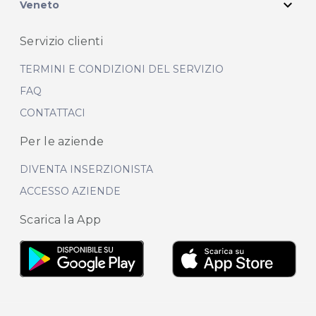
expand_more
Veneto
Servizio clienti
TERMINI E CONDIZIONI DEL SERVIZIO
FAQ
CONTATTACI
Per le aziende
DIVENTA INSERZIONISTA
ACCESSO AZIENDE
Scarica la App