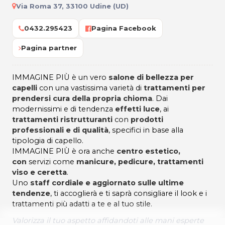
Via Roma 37, 33100 Udine (UD)
0432.295423
Pagina Facebook
Pagina partner
IMMAGINE PIÙ è un vero
salone di bellezza per
capelli
con una vastissima varietà di
trattamenti per
prendersi cura della propria chioma
. Dai
modernissimi e di tendenza
effetti luce
, ai
trattamenti ristrutturanti
con
prodotti
professionali e di qualità
, specifici in base alla
tipologia di capello.
IMMAGINE PIÙ è ora anche
centro estetico,
con
servizi come
manicure, pedicure, trattamenti
viso e ceretta
.
Uno
staff cordiale e aggiornato sulle ultime
tendenze
, ti accoglierà e ti saprà consigliare il look e i
trattamenti più adatti a te e al tuo stile.
Valorizza il tuo aspetto affidandoti alle mani esperte