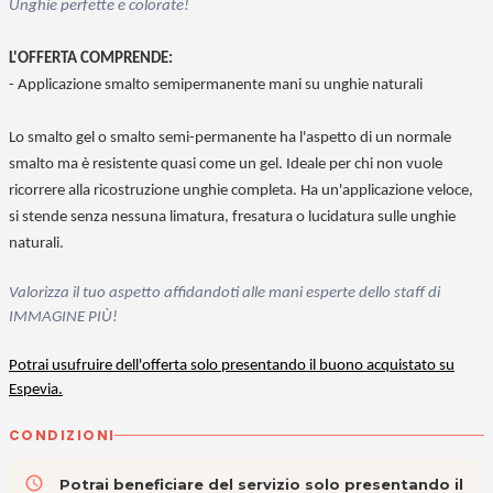
Unghie perfette e colorate!
L'OFFERTA COMPRENDE:
- Applicazione smalto semipermanente mani su unghie naturali
Lo smalto gel o smalto semi-permanente ha l'aspetto di un normale
smalto ma è resistente quasi come un gel. Ideale per chi non vuole
ricorrere alla ricostruzione unghie completa. Ha un'applicazione veloce,
si stende senza nessuna limatura, fresatura o lucidatura sulle unghie
naturali.
Valorizza il tuo aspetto affidandoti alle mani esperte dello staff di
IMMAGINE PIÙ!
Potrai usufruire dell'offerta solo presentando il buono acquistato su
Espevia.
CONDIZIONI
access_time
Potrai beneficiare del servizio solo presentando il