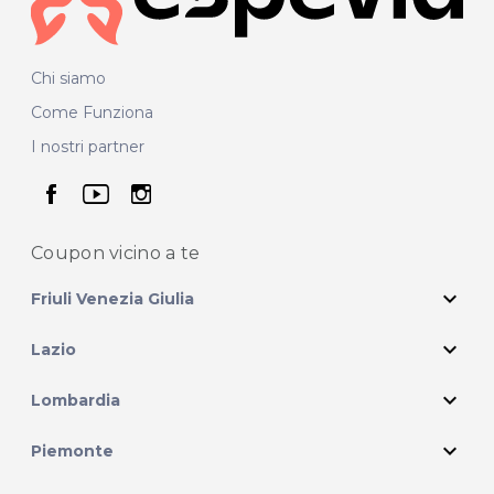
Chi siamo
Come Funziona
I nostri partner
seguici su facebook
seguici su youtube
seguici su instagram
Coupon vicino
a te
expand_more
Friuli Venezia Giulia
expand_more
Lazio
expand_more
Lombardia
expand_more
Piemonte