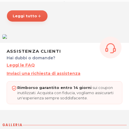
dello staff di IMMAGINE PIÙ!
ORARI
Leggi tutto
add
Da Martedì a Venerdì: 8.30 - 19.30
Da Martedì a Sabato: 8.30 - 18.30
IMMAGINE PIÙ
Via Roma 37/39
33100 Udine
ASSISTENZA CLIENTI
Tel. 0432295423
Hai dubbi o domande?
P.IVA 01715090302
Leggi le FAQ
Per ulteriori informazioni sull'offerta o sulle modalità di
Inviaci una richiesta di assistenza
acquisto scrivi a
posta@espevia.it
.
Rimborso garantito entro 14 giorni
sui coupon
inutilizzati. Acquista con fiducia, vogliamo assicurarti
un'esperienza sempre soddisfacente.
GALLERIA