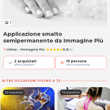
1
image
Applicazione smalto
Applicazione smalto semiperma
semipermanente da Immagine Più
|
Udine - Immagine Più
5.0
(4)
location_on
star
star
star
star
star
2
acquistati
19
persone
visibility
offerta popolare
stanno guardando
ALTRE OCCASIONI VICINO A TE
32 acquistati
76 acquistati