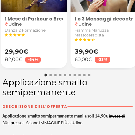
"Robusto" (calice di vino Superior, tartine e grissin
1 Mese di Parkour o Breakdance
1 o 3 Massaggi decontra
Udine
Udine
location_on
location_on
Danza & Formazione
Fiamma Mariuzza
star
star
star
star
star
Massoterapista
star
star
star
star
star_half
29,90€
39,90€
82,00€
60,00€
-64%
-33%
Applicazione smalto
semipermanente
DESCRIZIONE DELL'OFFERTA
Applicazione smalto semipermanente mani a soli 14,90€
invece di
30€
presso il Salone IMMAGINE PIÙ a Udine.