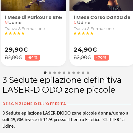
"Robusto" (calice di vino Superior, tartine e grissin
1 Mese di Parkour o Breakdance
1 Mese Corso Danza del
Udine
Udine
location_on
location_on
Danza & Formazione
Danza & Formazione
star
star
star
star
star
star
star
star
star
star
29,90€
24,90€
82,00€
82,00€
-64%
-70%
3 Sedute epilazione definitiva
LASER-DIODO zone piccole
DESCRIZIONE DELL'OFFERTA
3 Sedute epilazione LASER-DIODO zone piccole donna/uomo a
soli 49,90€
invece di 117€
presso il Centro Estetico "GLITTER" a
Udine.