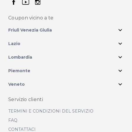
seguici su facebook
seguici su youtube
seguici su instagram
Coupon vicino
a te
expand_more
Friuli Venezia Giulia
expand_more
Lazio
expand_more
Lombardia
expand_more
Piemonte
expand_more
Veneto
Servizio clienti
TERMINI E CONDIZIONI DEL SERVIZIO
FAQ
CONTATTACI