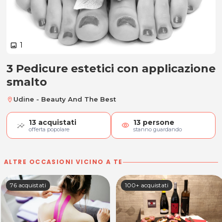
1
image
3 Pedicure estetici con applicazione
3 Pedicure estetici con applicazi
smalto
Udine - Beauty And The Best
location_on
13
acquistati
13
persone
visibility
offerta popolare
stanno guardando
ALTRE OCCASIONI VICINO A TE
76 acquistati
100+ acquistati