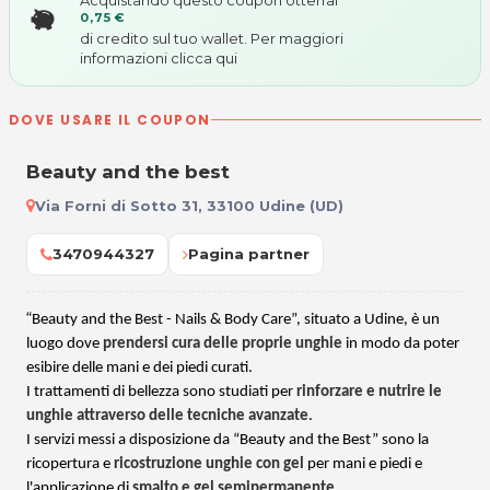
0,75 €
di credito sul tuo wallet. Per maggiori
informazioni
clicca qui
DOVE USARE IL COUPON
Beauty and the best
Via Forni di Sotto 31, 33100 Udine (UD)
3470944327
Pagina partner
“
Beauty and the Best - Nails & Body Care”, situato a Udine, è un
luogo dove
prendersi cura delle proprie unghie
in modo da poter
esibire delle mani e dei piedi curati.
I trattamenti di bellezza sono studiati per
rinforzare e nutrire le
unghie attraverso delle tecniche avanzate
.
I servizi messi a disposizione da “Beauty and the Best” sono la
ricopertura e
ricostruzione unghie con gel
per mani e piedi e
l'applicazione di
smalto e gel semipermanente
.