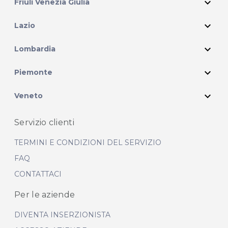
expand_more
Friuli Venezia Giulia
expand_more
Lazio
expand_more
Lombardia
expand_more
Piemonte
expand_more
Veneto
Servizio clienti
TERMINI E CONDIZIONI DEL SERVIZIO
FAQ
CONTATTACI
Per le aziende
DIVENTA INSERZIONISTA