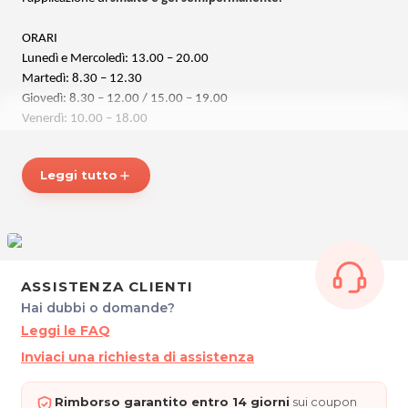
ORARI
Lunedì e Mercoledì: 13.00 – 20.00
Martedì: 8.30 – 12.30
Giovedì: 8.30 – 12.00 / 15.00 – 19.00
Venerdì: 10.00 – 18.00
BEAUTY AND THE BEST
Leggi tutto
add
Via Forni di Sotto, 31
33100 UDINE
P.IVA 02779240304
Tel. 3470944327
Per ulteriori informazioni sull'offerta o sulle modalità di acquisto
ASSISTENZA CLIENTI
posta@espevia.it
scrivi a
.
Hai dubbi o domande?
Leggi le FAQ
Inviaci una richiesta di assistenza
Rimborso garantito entro 14 giorni
sui coupon