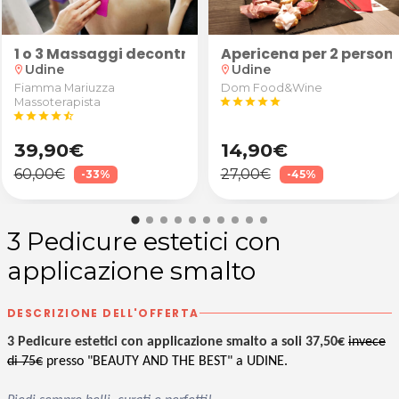
poo da Elite della Bellezza a Udine
entre
1 o 3 Massaggi decontratturanti/sportivi schiena, 
Apericena per 2 persone
Udine
Udine
location_on
location_on
Fiamma Mariuzza
Dom Food&Wine
Massoterapista
star
star
star
star
star
star
star
star
star
star_half
39,90€
14,90€
60,00€
27,00€
-33%
-45%
3 Pedicure estetici con
applicazione smalto
DESCRIZIONE DELL'OFFERTA
3 Pedicure estetici con applicazione smalto a soli 37,50€
invece
di 75€
presso "BEAUTY AND THE BEST" a UDINE.