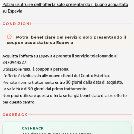
Potrai usufruire dell'offerta solo presentando il buono acquistato
su Espevia.
CONDIZIONI
access_time
Potrai beneficiare del servizio solo presentando il
coupon acquistato su Espevia
Acquista l'offerta su Espevia e
prenota il servizio telefonando al
3470944327
.
Utilizzabile
max. 1 coupon a persona
.
L'offerta è rivolta solo alle
nuove clienti del Centro Estetico
.
Prenota il primo trattamento entro
30 giorni dalla data di acquisto
.
La validità è di
90 giorni dal primo trattamento
.
Non puoi utilizzare questa offerta se hai già beneficiato di altre offerte
per questo centro.
CASHBACK
CASHBACK
Acquistando questo coupon otterrai