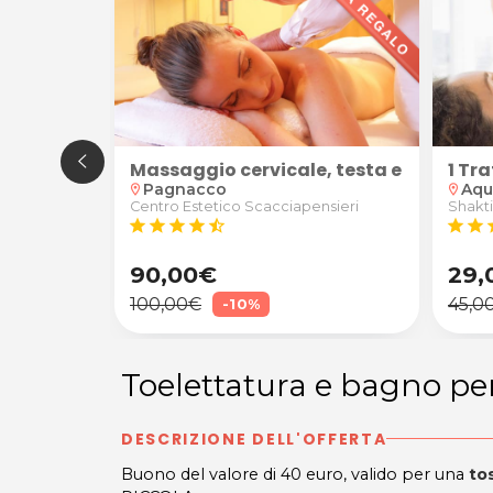
nola Marin ad Aquileia
sone
 di 22€ o 45€ per la Lavanderia Self-Service I WASH d
Massaggio cervicale, testa e viso + pe
1 Tr
Pagnacco
Aqu
location_on
location_on
Wash
Centro Estetico Scacciapensieri
Shakti
star
star
star
star
star_half
star
star
s
90,00€
29,
100,00€
45,0
-10%
Toelettatura e bagno pe
DESCRIZIONE DELL'OFFERTA
Buono del valore di 40 euro, valido per una
tos