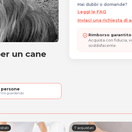
Hai dubbi o domande?
Leggi le FAQ
Inviaci una richiesta di 
Rimborso garantito 
Acquista con fiducia, 
soddisfacente.
per un cane
no per un cane taglia PI
persone
anno guardando
istati
7 acquistati