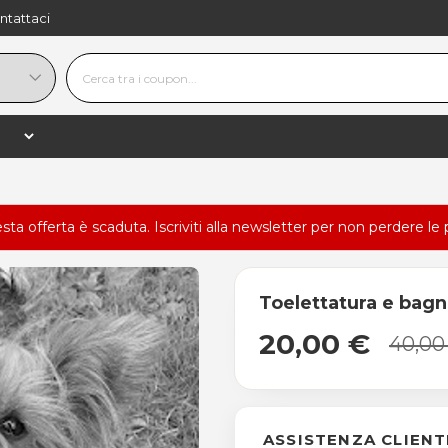
ntattaci
esta offerta è scaduta.
Iscriviti alla newsletter
per non perdere le 
Toelettatura e bagn
20,00 €
40,00
ASSISTENZA CLIENT