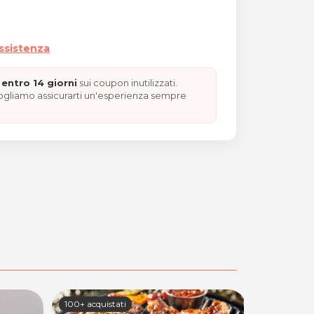
assistenza
entro 14 giorni
sui coupon inutilizzati.
vogliamo assicurarti un'esperienza sempre
CCOLA
100+ acquistati
38 acquista