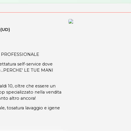
 (UD)
A PROFESSIONALE
ttatura self-service dove
pe...PERCHE' LE TUE MANI
di 10, oltre che essere un
op specializzato nella vendita
anto altro ancora!
ale, tosatura lavaggio e igene