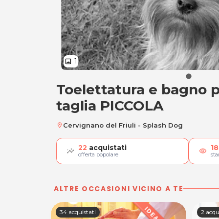
1
image
Toelettatura e bagno 
Toelettatura e bag
taglia PICCOLA
Cervignano del Friuli - Splash Dog
location_on
22
acquistati
18
visibility
offerta popolare
st
ALTRE OCCASIONI VICINO A TE
34 acquistati
2 acqu