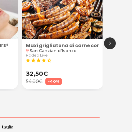
ars®
ssere fisico e mentale + eventuale cristalloterapia da
Maxi grigliatona di carne con bibita e dol
Tessera 
San Canzian d'Isonzo
Terzo d'
location_on
location_on
Rodeo Live
Lavanderia
star
star
star
star
star_half
32,50€
10,90
54,00€
22,00€
-40%
 taglia