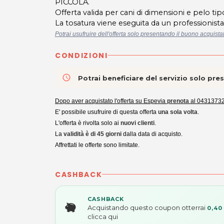
PICCOLA.
Offerta valida per cani di dimensioni e pelo tipo
La tosatura viene eseguita da un professionista 
Potrai usufruire dell'offerta solo presentando il buono acquist
CONDIZIONI
access_time
Potrai beneficiare del servizio solo pr
Dopo aver acquistato l'offerta su Espevia
prenota
al 0431373
E' possibile usufruire di questa offerta
una sola volta
.
L'offerta è rivolta solo ai
nuovi clienti
.
La
validità è di 45 giorni
dalla data di acquisto.
Affrettati le offerte sono limitate.
CASHBACK
CASHBACK
Acquistando questo coupon otterrai
0,40
clicca qui