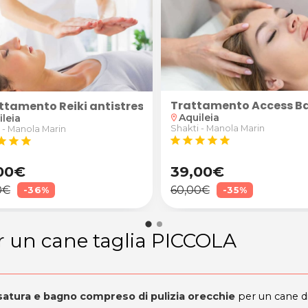
Trattamento Access B
i Terzo di Aquileia
eling corpo
attamento Reiki antistress, per il ripristino del bene
Aquileia
ileia
location_on
Shakti - Manola Marin
 - Manola Marin
star
star
star
star
star
tar
star
star
00€
39,00€
0€
60,00€
-36%
-35%
r un cane taglia PICCOLA
atura e bagno compreso di pulizia orecchie
per un cane di