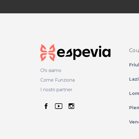
Cou
Friu
Chi siamo
Laz
Come Funziona
I nostri partner
Lom
seguici su facebook
seguici su youtube
seguici su instag
Pie
Ven