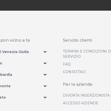
pon vicino
a te
Servizio clienti
expand_more
TERMINI E CONDIZIONI 
li Venezia Giulia
SERVIZIO
expand_more
io
FAQ
CONTATTACI
expand_more
bardia
ram
Per le aziende
expand_more
monte
DIVENTA INSERZIONISTA
expand_more
eto
ACCESSO AZIENDE