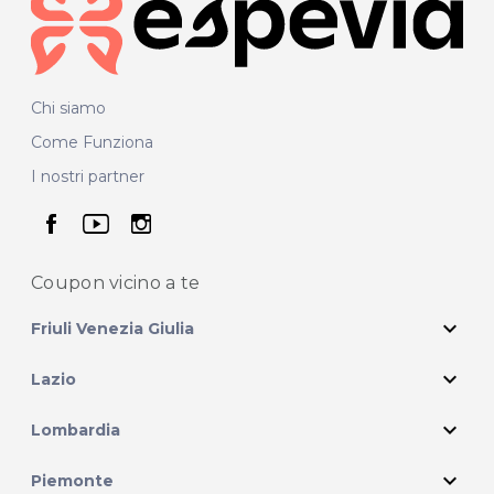
Chi siamo
Come Funziona
I nostri partner
seguici su facebook
seguici su youtube
seguici su instagram
Coupon vicino
a te
expand_more
Friuli Venezia Giulia
expand_more
Lazio
expand_more
Lombardia
expand_more
Piemonte