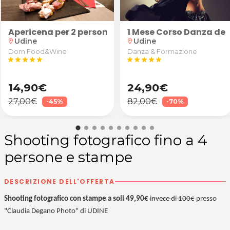
o finale
kdance
Apericena per 2 persone: "Robusto" (calice di vino 
1 Mese Corso Danza del
Udine
Udine
location_on
location_on
Dom Food&Wine
Danza & Formazione
star
star
star
star
star
star
star
star
star
star
14,90€
24,90€
27,00€
82,00€
-45%
-70%
Shooting fotografico fino a 4
persone e stampe
DESCRIZIONE DELL'OFFERTA
Shooting fotografico con stampe a soli 49,90€
i
nvece di 100€
presso
"Claudia Degano Photo" di UDINE