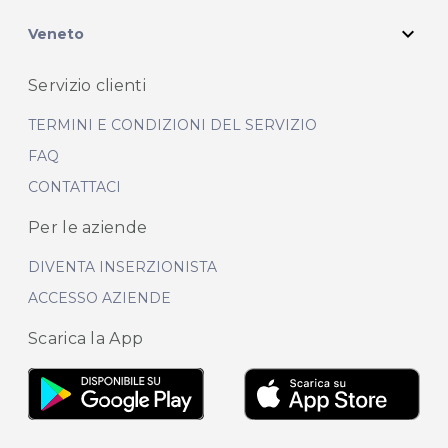
expand_more
Veneto
Servizio clienti
TERMINI E CONDIZIONI DEL SERVIZIO
FAQ
CONTATTACI
Per le aziende
DIVENTA INSERZIONISTA
ACCESSO AZIENDE
Scarica la App