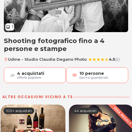
1
image
Shooting fotografico fino a 4
Shooting fotografico fino a 4 pe
persone e stampe
|
Udine - Studio Claudia Degano Photo
4.5
(2)
location_on
star
star
star
star
star_half
4
acquistati
10
persone
visibility
offerta popolare
stanno guardando
ALTRE OCCASIONI VICINO A TE
100+ acquistati
44 acquistati