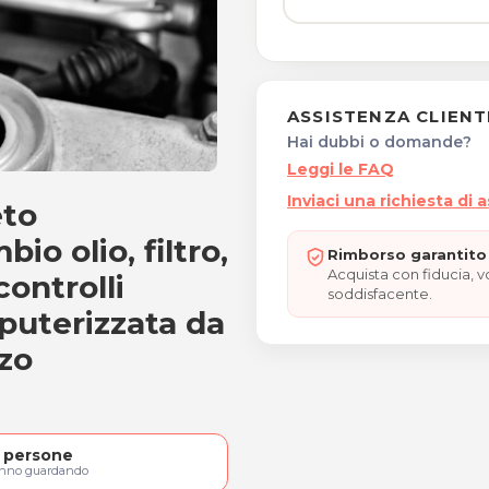
ASSISTENZA CLIENT
Hai dubbi o domande?
Leggi le FAQ
Inviaci una richiesta di 
eto
fino a 1800cc
io olio, filtro,
Rimborso garantito 
Acquista con fiducia, 
controlli
soddisfacente.
puterizzata da
zo
persone
anno guardando