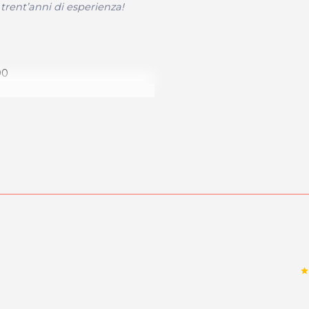
 trent’anni di esperienza!
00
dalità di acquisto scrivi
star