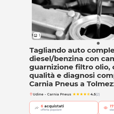
1
image
Tagliando auto compl
A) Tagliando auto 
diesel/benzina con camb
guarnizione filtro olio, 
qualità e diagnosi com
Carnia Pneus a Tolmez
|
Udine - Carnia Pneus
4.5
(2)
location_on
star
star
star
star
star_half
6
acquistati
17
visibility
offerta popolare
st