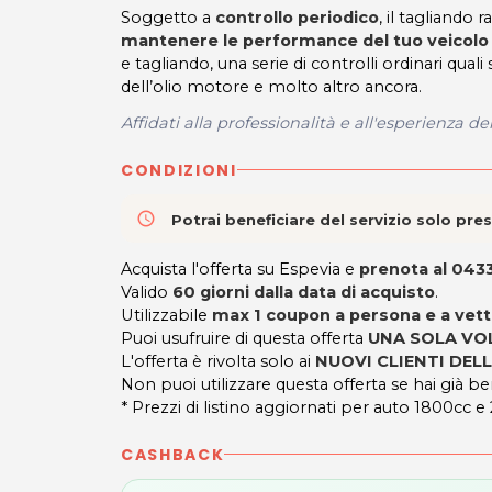
Soggetto a
controllo periodico
, il tagliand
mantenere le performance del tuo veicolo
e tagliando, una serie di controlli ordinari quali s
dell’olio motore e molto altro ancora.
Affidati alla professionalità e all'esperienza de
CONDIZIONI
access_time
Potrai beneficiare del servizio solo pr
Acquista l'offerta su Espevia e
prenota al 04
Valido
60 giorni dalla data di acquisto
.
Utilizzabile
max 1 coupon a persona e a vett
Puoi usufruire di questa offerta
UNA SOLA VO
L'offerta è rivolta solo ai
NUOVI CLIENTI DELL
Non puoi utilizzare questa offerta se hai già ben
* Prezzi di listino aggiornati per auto 1800cc e
CASHBACK