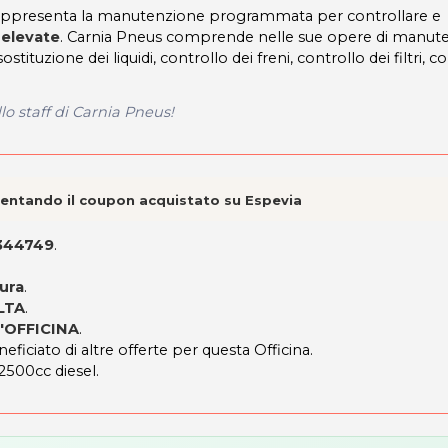
o rappresenta la manutenzione programmata per controllare e
 elevate
. Carnia Pneus comprende nelle sue opere di manut
ostituzione dei liquidi, controllo dei freni, controllo dei filtri, c
llo staff di Carnia Pneus!
esentando il coupon acquistato su Espevia
3344749
.
ura
.
LTA
.
'OFFICINA
.
eficiato di altre offerte per questa Officina.
 2500cc diesel.