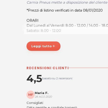
Carnia Pneus mette a disposizione del cliente
*Prezzi di listino verificati in data 08/01/2020
ORARI
Dal Lunedì al Venerdì: 8.00 - 12.00 / 14.00 - 18.
Sabato: 8.00 - 12.00
Domenica: Chiuso
CARNIA PNEUS
Leggi tutto
add
Tolmezzo (UD)
Via Torre Picotta, 66 - 33028
Tel. +39 043344749
P.IVA 01260810302
RECENSIONI CLIENTI
Per ulteriori informazioni sull'offerta o sulle mo
4,5
basato su 2 recensioni
a
posta@espevia.it
.
Maria F.
MF
28 AGO 2020
Consigliati
Ditta gentile e cordiale tornerò