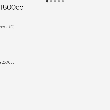
 1800cc
zo (UD).
 a 2500cc