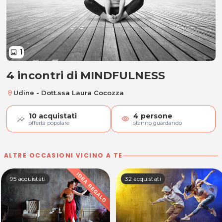
1
image
4 incontri di MINDFULNESS
4 incontri di MINDFULNESS
Udine - Dott.ssa Laura Cocozza
location_on
10
acquistati
4
persone
visibility
offerta popolare
stanno guardando
ALTRE OCCASIONI VICINO A TE
95 acquistati
32 acquistati