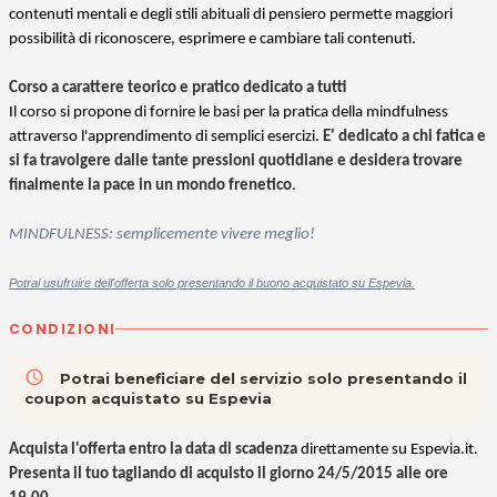
contenuti mentali e degli stili abituali di pensiero permette maggiori
possibilità di riconoscere, esprimere e cambiare tali contenuti.
Corso a carattere teorico e pratico dedicato a tutti
Il corso si propone di fornire le basi per la pratica della mindfulness
attraverso l'apprendimento di semplici esercizi.
E' dedicato a chi fatica e
si fa travolgere dalle tante pressioni quotidiane e desidera trovare
finalmente la pace in un mondo frenetico
.
MINDFULNESS: semplicemente vivere meglio!
Potrai usufruire dell'offerta solo presentando il buono acquistato su Espevia.
CONDIZIONI
access_time
Potrai beneficiare del servizio solo presentando il
coupon acquistato su Espevia
Acquista l'offerta entro la data di scadenza
direttamente su Espevia.it.
Presenta il tuo tagliando di acquisto il giorno 24/5/2015 alle ore