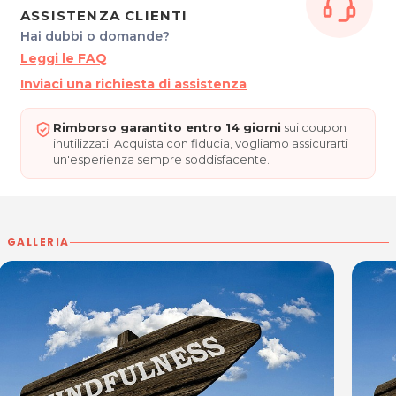
ASSISTENZA CLIENTI
Hai dubbi o domande?
Per ulteriori informazioni sull'offerta o sulle modalità di acquisto
posta@espevia.it
Leggi le FAQ
scrivi a
Inviaci una richiesta di assistenza
Rimborso garantito entro 14 giorni
sui coupon
inutilizzati. Acquista con fiducia, vogliamo assicurarti
un'esperienza sempre soddisfacente.
GALLERIA