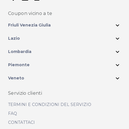
Coupon vicino
a te
expand_more
Friuli Venezia Giulia
expand_more
Lazio
expand_more
Lombardia
expand_more
Piemonte
expand_more
Veneto
Servizio clienti
TERMINI E CONDIZIONI DEL SERVIZIO
FAQ
CONTATTACI