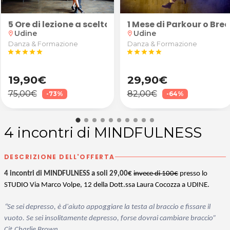
"Robusto" (calice di vino Superior, tartine e grissin
5 Ore di lezione a scelta tra latino-americano o bal
1 Mese di Parkour o Br
Udine
Udine
location_on
location_on
Danza & Formazione
Danza & Formazione
star
star
star
star
star
star
star
star
star
star
19,90€
29,90€
75,00€
82,00€
-73%
-64%
4 incontri di MINDFULNESS
DESCRIZIONE DELL'OFFERTA
4 incontri di MINDFULNESS a soli 29,00€
invece di 100€
presso lo
STUDIO Via Marco Volpe, 12 della Dott.ssa Laura Cocozza a UDINE.
“
Se sei depresso, è d'aiuto appoggiare la testa al braccio e fissare il
vuoto. Se sei insolitamente depresso, forse dovrai cambiare braccio”
Cit.Charlie Brown.