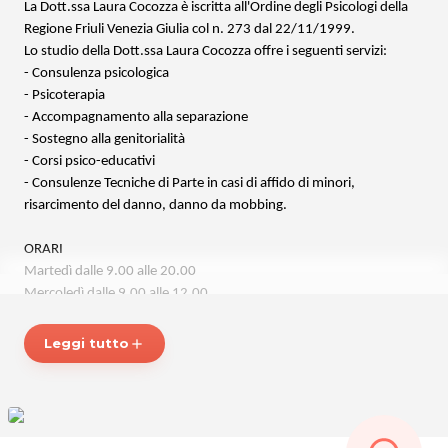
La Dott.ssa Laura Cocozza è iscritta all'Ordine degli Psicologi della
Regione Friuli Venezia Giulia col n. 273 dal 22/11/1999.
Lo studio della Dott.ssa Laura Cocozza offre i seguenti servizi:
- Consulenza psicologica
- Psicoterapia
- Accompagnamento alla separazione
- Sostegno alla genitorialità
- Corsi psico-educativi
- Consulenze Tecniche di Parte in casi di affido di minori,
risarcimento del danno, danno da mobbing.
ORARI
Martedì dalle 9.00 alle 20.00
Mercoledì dalle 9.00 alle 12.00
Giovedì dalle 9.00 alle 20.00
Venerdì dalle 9.00 alle 12.00
Leggi tutto
add
STUDIO DOTT.SSA LAURA COCOZZA
Via Marco Volpe 12
33100 Udine
Cell. 339 3669680