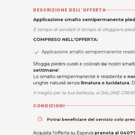
DESCRIZIONE DELL'OFFERTA
Applicazione smalto semipermanente pied
È tempo di sandali! è tempo di sfoggiare piedin
COMPRESO NELL'OFFERTA:
Applicazione smalto semipermanente resisten
Sfoggia piedini curati e colorati dai nostri sma
settimane
!
Lo smalto semipermanente è resistente e
non
unghie naturali senza
limatura o lucidatura
. 
Il meglio per la tua bellezza, al SALONE CREAT
CONDIZIONI
access_time
Potrai beneficiare del servizio solo pr
Acquista l'offerta su Espevia
prenota al 0407