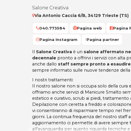
Salone Creativa
Via Antonio Caccia 6/B, 34129 Trieste (TS)
040.773584
Pagina web
Pagina 
Pagina Instagram
Pagina partner
Il
Salone Creativa
è un
salone affermato ne
decennale
pronto a offrirvi i servizi con alta p
anche dallo
staff sempre pronto a esaudire
sempre informato sulle nuove tendenze della
I nostri trattamenti:
Il nostro salone non si occupa solo della cura e
offriamo anche servizi di Manicure Smalto s
estetico e curativo, scrub ai piedi, trattamento 
Depilazione con ceretta a freddo e colorazione 
vi consentiranno di risparmiare tempo nel freneti
giorni. La continua frequenza del nostro staff a 
aggiornamento ci permette di avere sempre te
all'avanguardia per quanto riguarda tecniche e 