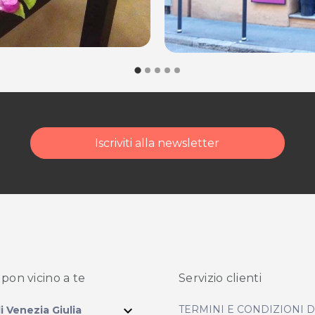
Iscriviti alla newsletter
pon vicino
a te
Servizio clienti
expand_more
TERMINI E CONDIZIONI 
li Venezia Giulia