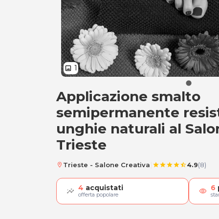
1
image
Applicazione smalto
Applicazione smal
semipermanente resist
unghie naturali al Salo
Trieste
|
Trieste - Salone Creativa
4.9
(8)
location_on
star
star
star
star
star_half
4
acquistati
6
visibility
offerta popolare
st