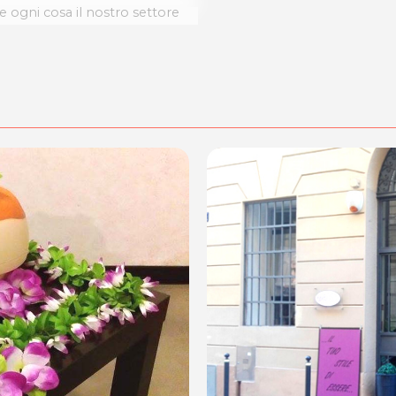
 ogni cosa il nostro settore
ultimo per le mamme sempre
siamo anche a loro con una
tranno divertirsi mentre vi
ieste.com
le modalità di acquisto