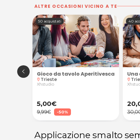
ALTRE OCCASIONI VICINO A TE
50 acquistati
40 acq
struttore Pickleball per 1 o 4 persone con Pickleball 
Gioco da tavolo Aperitivescape (print 
Una 
Trieste
Tri
location_on
location_on
Xhstudio
Xhstu
5,00€
20,
9,99€
30,0
-50%
Applicazione smalto se