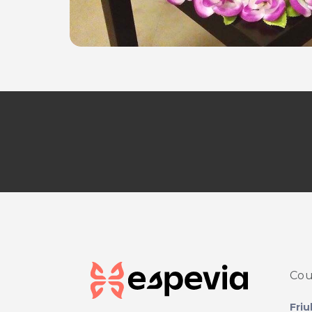
Cou
Friu