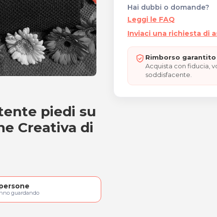
Hai dubbi o domande?
Leggi le FAQ
Inviaci una richiesta di 
Rimborso garantito 
Acquista con fiducia, 
soddisfacente.
to semipermanente piedi
ente piedi su
ne Creativa di
persone
anno guardando