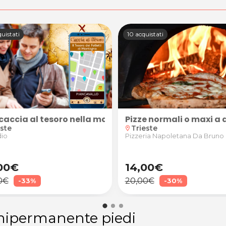
uistati
10 acquistati
Trieste
& play + 60 min. video di Game Play ITA) realizzato d
caccia al tesoro nella magica atmosfera di Piancavallo
Pizze normali o maxi a 
este
Trieste
location_on
dio
Pizzeria Napoletana Da Bruno
00€
14,00€
0€
20,00€
-33%
-30%
mipermanente piedi