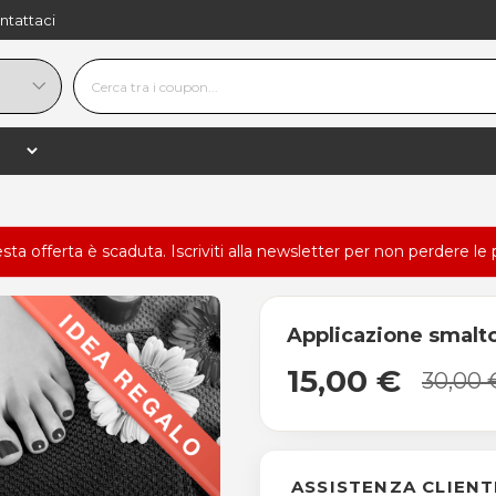
ntattaci
esta offerta è scaduta.
Iscriviti alla newsletter
per non perdere le 
Applicazione smalt
15,00 €
30,00 
ASSISTENZA CLIENT