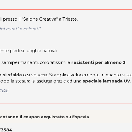
i
presso il "Salone Creativa" a Trieste.
i curati e colorati!
te piedi su unghie naturali
lti semipermanenti, coloratissimi e
resistenti per almeno 3
 si sfalda
o si sbuccia. Si applica velocemente in quanto si s
Dopo la stesura, si asciuga grazie ad una
speciale lampada UV
.
IVA!
esentando il coupon acquistato su Espevia
73584
.