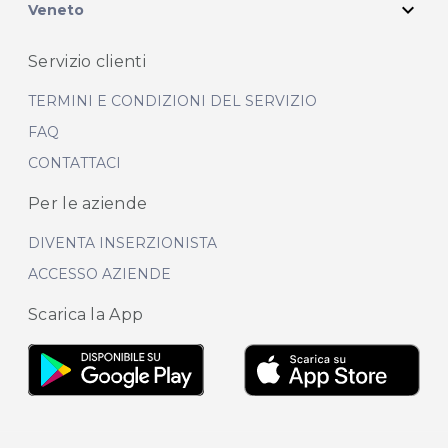
expand_more
Veneto
Servizio clienti
TERMINI E CONDIZIONI DEL SERVIZIO
FAQ
CONTATTACI
Per le aziende
DIVENTA INSERZIONISTA
ACCESSO AZIENDE
Scarica la App