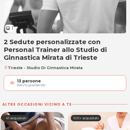
1
image
2 Sedute personalizzate con
2 Sedute Personal Trainer
Personal Trainer allo Studio di
Ginnastica Mirata di Trieste
Trieste - Studio Di Ginnastica Mirata
location_on
13
persone
visibility
stanno guardando
ALTRE OCCASIONI VICINO A TE
41 acquistati
100+ acquistati