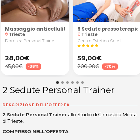
on vino/birra o apericena da El Bibiez a Trieste
Massaggio anticellulite
5 Sedute pressoterapia 
Trieste
Trieste
location_on
location_on
Dorotea Personal Trainer
Centro Estetico Soleil
star
star
star
star
star
28,00€
59,00€
45,00€
200,00€
-38%
-70%
2 Sedute Personal Trainer
DESCRIZIONE DELL'OFFERTA
2 Sedute Personal Trainer
allo Studio di Ginnastica Mirata
di Trieste.
COMPRESO NELL'OFFERTA