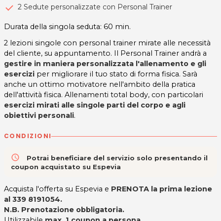
2 Sedute personalizzate con Personal Trainer
Durata della singola seduta: 60 min.
2 lezioni singole con personal trainer mirate alle necessità
del cliente, su appuntamento. Il Personal Trainer andrà a
gestire in maniera personalizzata l'allenamento e gli
esercizi
per migliorare il tuo stato di forma fisica. Sarà
anche un ottimo motivatore nell'ambito della pratica
dell'attività fisica. Allenamenti total body, con particolari
esercizi mirati alle singole parti del corpo e agli
obiettivi personali
.
CONDIZIONI
access_time
Potrai beneficiare del servizio solo presentando il
coupon acquistato su Espevia
Acquista l'offerta su Espevia e
PRENOTA la prima lezione
al
339 8191054.
N.B. Prenotazione obbligatoria.
Utilizzabile
max. 1 coupon a persona
.