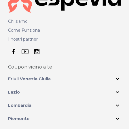
Chi siamo
Come Funziona
I nostri partner
seguici su facebook
seguici su youtube
seguici su instagram
Coupon vicino
a te
expand_more
Friuli Venezia Giulia
expand_more
Lazio
expand_more
Lombardia
expand_more
Piemonte