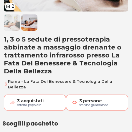
2
image
1, 3 o 5 sedute di pressoterapia
1, 3 o 5 sedute di pressoterapia
abbinate a massaggio drenante o
trattamento infrarosso presso La
Fata Del Benessere & Tecnologia
Della Bellezza
Roma - La Fata Del Benessere & Tecnologia Della
location_on
Bellezza
3
acquistati
3
persone
visibility
offerta popolare
stanno guardando
Scegli il pacchetto