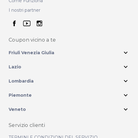
Come Funziona
I nostri partner
seguici su facebook
seguici su youtube
seguici su instagram
Coupon vicino
a te
expand_more
Friuli Venezia Giulia
expand_more
Lazio
expand_more
Lombardia
expand_more
Piemonte
expand_more
Veneto
Servizio clienti
TERMINI E CONDIZIONI DEL SERVIZIO