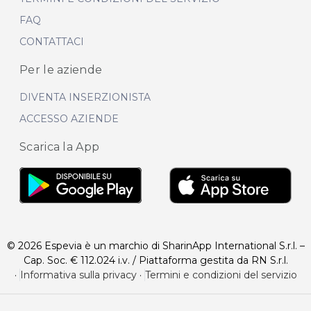
FAQ
CONTATTACI
Per le aziende
DIVENTA INSERZIONISTA
ACCESSO AZIENDE
Scarica la App
© 2026 Espevia è un marchio di SharinApp International S.r.l. –
Cap. Soc. € 112.024 i.v. / Piattaforma gestita da RN S.r.l.
·
Informativa sulla privacy
·
Termini e condizioni del servizio