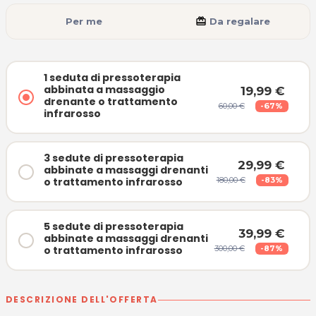
Per me
card_giftcard
Da regalare
1 seduta di pressoterapia
abbinata a massaggio
19,99 €
drenante o trattamento
60,00 €
-67%
infrarosso
3 sedute di pressoterapia
29,99 €
abbinate a massaggi drenanti
o trattamento infrarosso
180,00 €
-83%
5 sedute di pressoterapia
39,99 €
abbinate a massaggi drenanti
o trattamento infrarosso
300,00 €
-87%
DESCRIZIONE DELL'OFFERTA