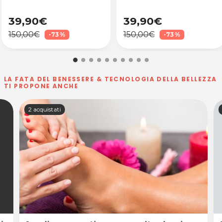
39,90€
39,90€
150,00€
150,00€
-73%
-73%
LA FATA DEL BENESSERE & TECNOLOGIA DELLA BELLEZZA
TI PROPONE ANCHE
2 acquistati