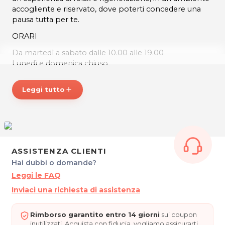
accogliente e riservato, dove poterti concedere una
pausa tutta per te.
ORARI
Da martedì a sabato dalle 10.00 alle 19.00
Lunedì e domenica chiuso
P.IVA
11957551002
Leggi tutto
add
Per ulteriori informazioni sull'offerta o sulle modalità di
acquisto scrivi a posta@sharinapp.com.
ASSISTENZA CLIENTI
Hai dubbi o domande?
Leggi le FAQ
Inviaci una richiesta di assistenza
Rimborso garantito entro 14 giorni
sui coupon
inutilizzati. Acquista con fiducia, vogliamo assicurarti