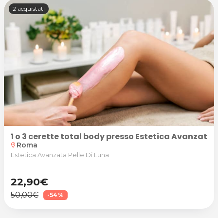
2 acquistati
1 o 3 cerette total body presso Estetica Avanzata P
Roma
location_on
Estetica Avanzata Pelle Di Luna
22,90€
50,00€
-54%