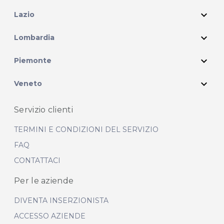
expand_more
Lazio
expand_more
Lombardia
expand_more
Piemonte
expand_more
Veneto
Servizio clienti
TERMINI E CONDIZIONI DEL SERVIZIO
FAQ
CONTATTACI
Per le aziende
DIVENTA INSERZIONISTA
ACCESSO AZIENDE