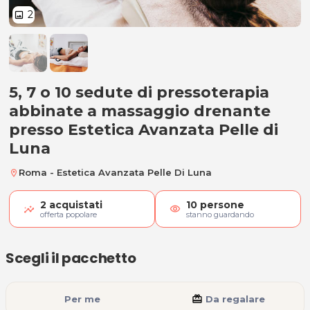
2
image
5, 7 o 10 sedute di pressoterapi
5, 7 o 10 sedute di pressoterapia
abbinate a massaggio drenante
presso Estetica Avanzata Pelle di
Luna
Roma - Estetica Avanzata Pelle Di Luna
location_on
2
acquistati
10
persone
visibility
offerta popolare
stanno guardando
Scegli il pacchetto
Per me
card_giftcard
Da regalare