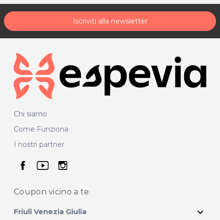
Iscriviti alla newsletter
Chi siamo
Come Funziona
I nostri partner
seguici su facebook
seguici su youtube
seguici su instagram
Coupon vicino
a te
expand_more
Friuli Venezia Giulia