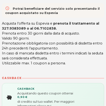
access_time
Potrai beneficiare del servizio solo presentando il
coupon acquistato su Espevia
Acquista l'offerta su Espevia e
prenota il trattamento al
327.9383089 o al 06.7102838
.
Prenota entro 30 giorni dalla data di acquisto.
Valido 90 giorni.
Prenotazione obbligatoria con possibilità di disdetta entro
24h precedenti l'appuntamento.
In caso di mancata disdetta entro i termini indicati la seduta
sarà considerata effettuata.
Utilizzabile max. 1 coupon a persona.
CASHBACK
CASHBACK
Acquistando questo coupon otterrai
0,90 €
di credito sul tuo wallet. Per maggiori
informazioni
clicca qui