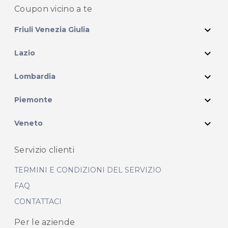
Coupon vicino
a te
expand_more
Friuli Venezia Giulia
expand_more
Lazio
expand_more
Lombardia
expand_more
Piemonte
expand_more
Veneto
Servizio clienti
TERMINI E CONDIZIONI DEL SERVIZIO
FAQ
CONTATTACI
Per le aziende