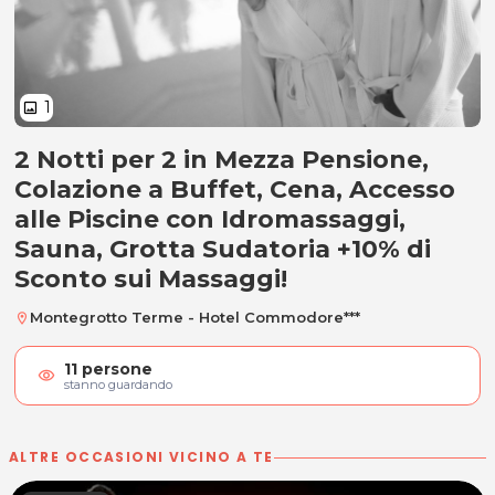
1
image
2 Notti per 2 in Mezza Pensione,
Weekend in Spa per 2 a Montegro
Colazione a Buffet, Cena, Accesso
alle Piscine con Idromassaggi,
Sauna, Grotta Sudatoria +10% di
Sconto sui Massaggi!
Montegrotto Terme - Hotel Commodore***
location_on
11
persone
visibility
stanno guardando
ALTRE OCCASIONI VICINO A TE