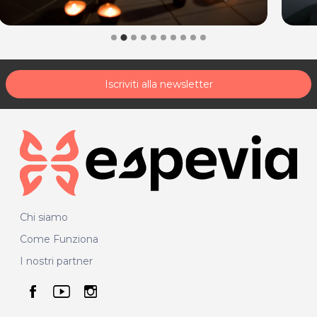
Iscriviti alla newsletter
Chi siamo
Come Funziona
I nostri partner
seguici su facebook
seguici su youtube
seguici su instagram