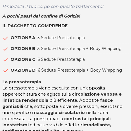
Rimodella il tuo corpo con questo trattamento!
A pochi passi dal confine di Gorizia!
IL PACCHETTO COMPRENDE
OPZIONE A
: 3 Sedute Pressoterapia
OPZIONE B
: 3 Sedute Pressoterapia + Body Wrapping
OPZIONE C
: 6 Sedute Pressoterapia
OPZIONE D
: 6 Sedute Pressoterapia + Body Wrapping
La pressoterapia
La pressoterapia viene eseguita con un'apposita
apparecchiatura che agisce sulla
circolazione venosa e
linfatica rendendola
più efficiente. Apposite
fasce
gonfiabili
che, sottoposte a diverse pressioni, esercitano
uno specifico
massaggio circolatorio
nella zona
interessata. La pressoterapia
contrasta i principali
inestetismi
ed ha un visibile effetto
rimodellante,
tonificante e anticellulite
, in quanto: