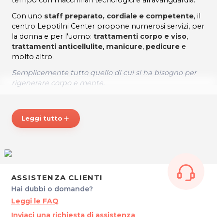
tempo con macchinari tecnologici e all’avanguardia.
Con uno
staff preparato, cordiale e competente
, il
centro Lepotilni Center propone numerosi servizi, per
la donna e per l'uomo:
trattamenti corpo e viso
,
trattamenti anticellulite
,
manicure
,
pedicure
e
molto altro.
Semplicemente tutto quello di cui si ha bisogno per
rigenerare corpo e mente.
ORARI
Lunedì – Venerdì: 9.00 – 19.30
Leggi tutto
add
Sabato e fuori orario su appuntamento
LEPOTILNI CENTER
Vrtojbenska cesta 2
5290 Šempeter pri Gorici
Tel. 00386 41713344
P.IVA SI46058133
ASSISTENZA CLIENTI
Hai dubbi o domande?
Per ulteriori informazioni sull'offerta o sulle modalità di
Leggi le FAQ
acquisto scrivi a
posta@espevia.it
Inviaci una richiesta di assistenza