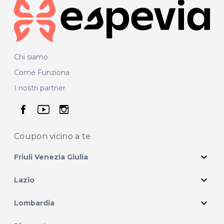
Chi siamo
Come Funziona
I nostri partner
seguici su facebook
seguici su youtube
seguici su instagram
Coupon vicino
a te
expand_more
Friuli Venezia Giulia
expand_more
Lazio
expand_more
Lombardia