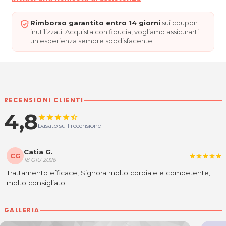
Rimborso garantito entro 14 giorni
sui coupon
inutilizzati. Acquista con fiducia, vogliamo assicurarti
un'esperienza sempre soddisfacente.
RECENSIONI CLIENTI
4,8
star
star
star
star
star_half
basato su 1 recensione
Catia G.
CG
star
star
star
star
star
18 GIU 2026
Trattamento efficace, Signora molto cordiale e competente,
molto consigliato
GALLERIA