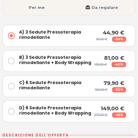
Per me
card_giftcard
Da regalare
A) 3 Sedute Pressoterapia
44,90 €
rimodellante
90,00 €
-50%
B) 3 Sedute Pressoterapia
81,00 €
rimodellante + Body Wrapping
135,00 €
-40%
C) 6 Sedute Pressoterapia
79,90 €
rimodellante
165,00 €
-52%
D) 6 Sedute Pressoterapia
149,00 €
rimodellante + Body Wrapping
270,00 €
-45%
DESCRIZIONE DELL'OFFERTA