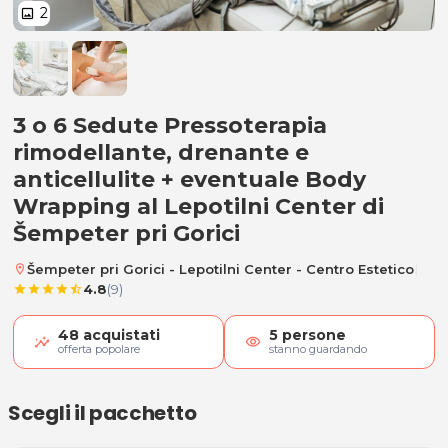
2
image
A) 3 Sedute Pressoterapia rimode
3 o 6 Sedute Pressoterapia
rimodellante, drenante e
anticellulite + eventuale Body
Wrapping al Lepotilni Center di
Šempeter pri Gorici
|
Šempeter pri Gorici - Lepotilni Center - Centro Estetico
location_on
4.8
(9)
star
star
star
star
star_half
48
acquistati
5
persone
visibility
offerta popolare
stanno guardando
Scegli il pacchetto