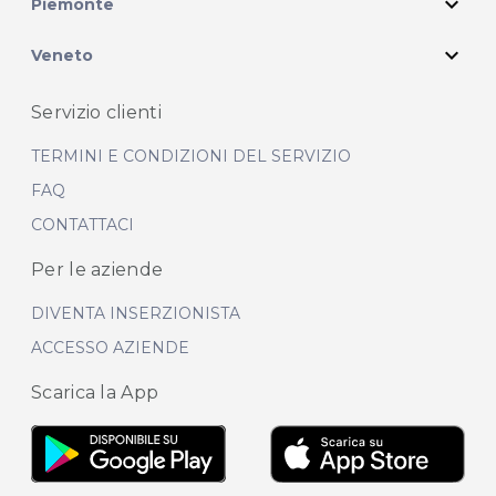
expand_more
Piemonte
expand_more
Veneto
Servizio clienti
TERMINI E CONDIZIONI DEL SERVIZIO
FAQ
CONTATTACI
Per le aziende
DIVENTA INSERZIONISTA
ACCESSO AZIENDE
Scarica la App