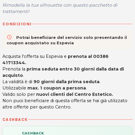
Rimodella la tua silhouette con questo pacchetto di
trattamenti!
CONDIZIONI
access_time
Potrai beneficiare del servizio solo presentando il
coupon acquistato su Espevia
Acquista l'offerta su Espevia e
prenota al 00386
41713344.
Prenota la
prima seduta entro 30 giorni dalla data di
acquisto
.
La validità è di
90 giorni dalla prima seduta
.
Utilizzabile
max. 1 coupon a persona
.
Valido solo per
nuovi clienti del Centro Estetico.
Non puoi beneficiare di questa offerta se hai già utilizzato
altre offerte per questo Centro.
CASHBACK
CASHBACK