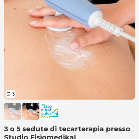
3
image
3 o 5 sedute di tecarterapia
3 o 5 sedute di tecarterapia presso
Studio Fisiomedikal