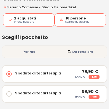
Mariano Comense - Studio Fisiomedikal
location_on
2
acquistati
16
persone
visibility
offerta popolare
stanno guardando
Scegli il pacchetto
Per me
card_giftcard
Da regalare
79,90 €
3 sedute di tecarterapia
120,00 €
-33%
99,90 €
5 sedute di tecarterapia
180,00 €
-45%