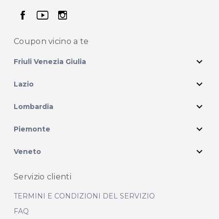
seguici su facebook
seguici su youtube
seguici su instagram
Coupon vicino
a te
expand_more
Friuli Venezia Giulia
expand_more
Lazio
expand_more
Lombardia
expand_more
Piemonte
expand_more
Veneto
Servizio clienti
TERMINI E CONDIZIONI DEL SERVIZIO
FAQ