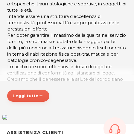
ortopediche, traumatologiche e sportive, in soggetti di
tutte le età.
Intende essere una struttura d’eccellenza di
tempestività, professionalità e appropriatezza delle
prestazioni offerte.
Per poter garantire il massimo della qualità nel servizio
fornito, la struttura si è dotata della maggior parte
delle più moderne attrezzature disponibili sul mercato
in tema di riabilitazione fisica post-traumatica e per
patologie cronico-degenerative.
I macchinari sono tutti nuovi e dotati di regolare
certificazione di conformità agli standard di legge.
Crediamo che il benessere e la salute del corpo siano
fondamentali per ogni persona,
Con questo fine quotidianamente lavoriamo attraverso
Leggi tutto
add
la scienza, la ricerca e l’innovazione.
Il nostro obiettivo è quello di offrire il meglio,
riducendo i tempi terapeutici, per essere sempre più
efficaci e veloci nella soluzione di terminate patologie
e nella prevenzione delle stesse.
Fisiomedikal si avvale della collaborazione di vari medici
ASSISTENZA CLIENTI