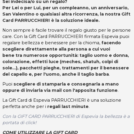
Sei indecisa/o su un regalo?
Per Lei o per Lui, per un compleanno, un anniversario,
San Valentino o qualsiasi altra ricorrenza, la nostra Gift
Card PARRUCCHIERI è la soluzione ideale.
Non sempre è facile trovare il regalo giusto per le persone
care. Con la Gift Card PARRUCCHIERI firmata Espevia puoi
regalare bellezza e benessere per la chioma,
facendo
scegliere direttamente alla persona a cui vuoi
bene tra numerose opportunità: taglio uomo e donna,
colorazione, effetti luce (meches, shatuh, colpi di
sole...), pacchetti pieghe, trattamenti per il benessere
del capello e, per l'uomo, anche il taglio barba
.
Puoi
scegliere di stamparla e consegnarla a mano
oppure di inviarla via mail con l'apposita funzione
.
La Gift Card di Espevia PARRUCCHIERI è una soluzione
perfetta anche per i
regali last minute
.
Con la GIFT CARD PARRUCCHIERI di Espevia la bellezza è a
portata di click!
COME UTILIZZARE LA GIFT CARD