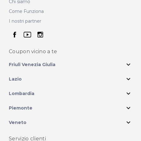
Chi siamo
Come Funziona
I nostri partner
seguici su facebook
seguici su youtube
seguici su instagram
Coupon vicino
a te
expand_more
Friuli Venezia Giulia
expand_more
Lazio
expand_more
Lombardia
expand_more
Piemonte
expand_more
Veneto
Servizio clienti