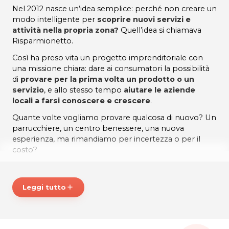
Nel 2012 nasce un’idea semplice: perché non creare un
modo intelligente per
scoprire nuovi servizi e
attività nella propria zona?
Quell’idea si chiamava
Risparmionetto.
Così ha preso vita un progetto imprenditoriale con
una missione chiara: dare ai consumatori la possibilità
di
provare per la prima volta un prodotto o un
servizio
, e allo stesso tempo
aiutare le aziende
locali a farsi conoscere e crescere
.
Quante volte vogliamo provare qualcosa di nuovo? Un
parrucchiere, un centro benessere, una nuova
esperienza, ma rimandiamo per incertezza o per il
costo?
Risparmionetto è nato proprio per questo.
Oggi quel progetto cresce. Si trasforma. Si amplia.
Leggi tutto
add
Da semplice piattaforma di risparmio diventa qualcosa
di più grande. Nasce
Espevia
.