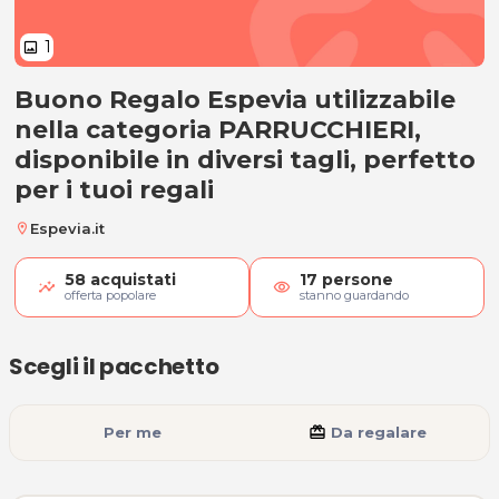
1
image
Buono Regalo Espevia utilizzabile
Gift Card Espevia PARRUCCHIERI 
nella categoria PARRUCCHIERI,
disponibile in diversi tagli, perfetto
per i tuoi regali
Espevia.it
location_on
58
acquistati
17
persone
visibility
offerta popolare
stanno guardando
Scegli il pacchetto
Per me
card_giftcard
Da regalare