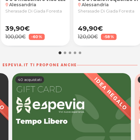
Alessandria
Alessandria
location_on
location_on
Sherasade Di Giada Foresta
Sherasade Di Giada Foresta
39,90€
49,90€
100,00€
120,00€
-60%
-58%
ESPEVIA.IT TI PROPONE ANCHE
40 acquistati