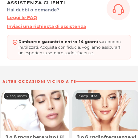
ASSISTENZA CLIENTI
Hai dubbi o domande?
Leggi le FAQ
Inviaci una richiesta di assistenza
Rimborso garantito entro 14 giorni
sui coupon
inutilizzati. Acquista con fiducia, vogliamo assicurarti
un'esperienza sempre soddisfacente.
ALTRE OCCASIONI VICINO A TE
2 acquistati
7 acquistati
ne - Montecchio Maggiore o Maple Academy San Vito al
- Pordenone - Montecchio Maggiore o Maple Academy S
gue in presenza o online da British Institutes Port
ezioni in presenza o online
3 o 6 maschere viso LED con detersione e crema fi
3 o 6 radiofrequenze v