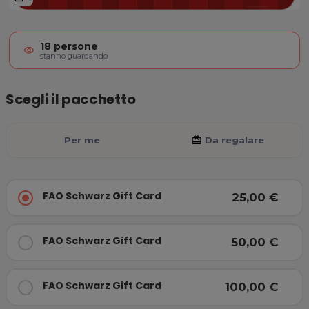
FAO Schwarz Gift Card
18
persone
visibility
stanno guardando
Scegli il pacchetto
Per me
card_giftcard
Da regalare
FAO Schwarz Gift Card
25,00 €
FAO Schwarz Gift Card
50,00 €
FAO Schwarz Gift Card
100,00 €