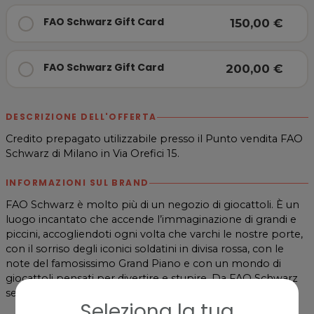
FAO Schwarz Gift Card
150,00 €
FAO Schwarz Gift Card
200,00 €
DESCRIZIONE DELL'OFFERTA
Credito prepagato utilizzabile presso il Punto vendita FAO
Schwarz di Milano in Via Orefici 15.
INFORMAZIONI SUL BRAND
FAO Schwarz è molto più di un negozio di giocattoli. È un
luogo incantato che accende l’immaginazione di grandi e
piccini, accogliendoti ogni volta che varchi le nostre porte,
con il sorriso degli iconici soldatini in divisa rossa, con le
note del famosissimo Grand Piano e con un mondo di
giocattoli pensati per divertire e stupire. Da FAO Schwarz
sei tu il protagonista della storia. Vieni a viverla.
Seleziona la tua