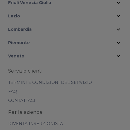
expand_more
Friuli Venezia Giulia
expand_more
Lazio
expand_more
Lombardia
expand_more
Piemonte
expand_more
Veneto
Servizio clienti
TERMINI E CONDIZIONI DEL SERVIZIO
FAQ
CONTATTACI
Per le aziende
DIVENTA INSERZIONISTA