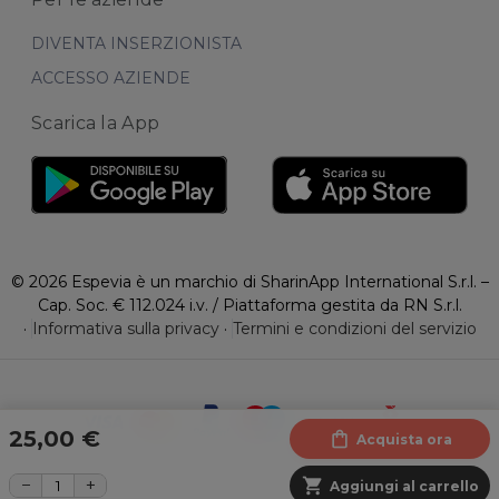
DIVENTA INSERZIONISTA
ACCESSO AZIENDE
Scarica la App
© 2026 Espevia è un marchio di SharinApp International S.r.l. –
Cap. Soc. € 112.024 i.v. / Piattaforma gestita da RN S.r.l.
·
Informativa sulla privacy
·
Termini e condizioni del servizio
25,00 €
shopping_bag
Acquista ora
−
+
shopping_cart
Aggiungi al carrello