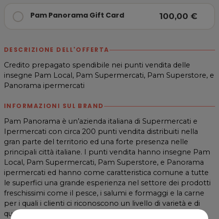
Pam Panorama Gift Card
100,00 €
DESCRIZIONE DELL'OFFERTA
Credito prepagato spendibile nei punti vendita delle
insegne Pam Local, Pam Supermercati, Pam Superstore, e
Panorama ipermercati
INFORMAZIONI SUL BRAND
Pam Panorama è un’azienda italiana di Supermercati e
Ipermercati con circa 200 punti vendita distribuiti nella
gran parte del territorio ed una forte presenza nelle
principali città italiane. I punti vendita hanno insegne Pam
Local, Pam Supermercati, Pam Superstore, e Panorama
ipermercati ed hanno come caratteristica comune a tutte
le superfici una grande esperienza nel settore dei prodotti
freschissimi come il pesce, i salumi e formaggi e la carne
per i quali i clienti ci riconoscono un livello di varietà e di
qualità indiscutibili, oltre ad una scelta per tutti i gusti e