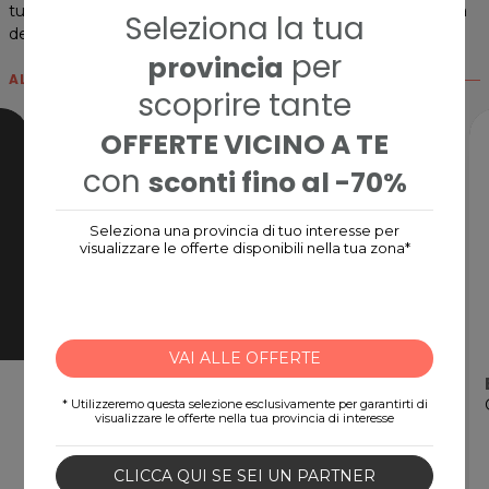
tutte le tasche di prodotti alimentari confezionati e di cura
Seleziona la tua
della persona e della casa.
per
provincia
ALTRE CARD
scoprire tante
OFFERTE VICINO A TE
con
sconti fino al -70%
Seleziona una provincia di tuo interesse per
visualizzare le offerte disponibili nella tua zona*
VAI ALLE OFFERTE
Nintendo eShop Card
Gift Card digitale
* Utilizzeremo questa selezione esclusivamente per garantirti di
visualizzare le offerte nella tua provincia di interesse
CLICCA QUI SE SEI UN PARTNER