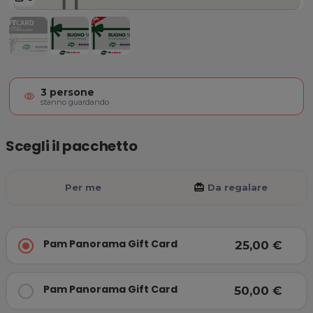
Pam Panorama Gift Card
3
persone
visibility
stanno guardando
Scegli il pacchetto
Per me
card_giftcard
Da regalare
Pam Panorama Gift Card
25,00 €
Pam Panorama Gift Card
50,00 €