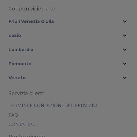
Coupon vicino
a te
expand_more
Friuli Venezia Giulia
expand_more
Lazio
expand_more
Lombardia
expand_more
Piemonte
expand_more
Veneto
Servizio clienti
TERMINI E CONDIZIONI DEL SERVIZIO
FAQ
CONTATTACI
Per le aziende