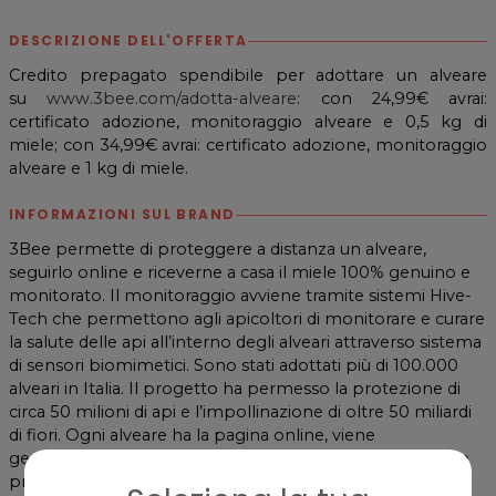
DESCRIZIONE DELL'OFFERTA
Credito prepagato spendibile per adottare un alveare
su
www.3bee.com/adotta-alveare
: con 24,99€ avrai:
certificato adozione, monitoraggio alveare e 0,5 kg di
miele; con 34,99€ avrai: certificato adozione, monitoraggio
alveare e 1 kg di miele.
INFORMAZIONI SUL BRAND
3Bee permette di proteggere a distanza un alveare,
seguirlo online e riceverne a casa il miele 100% genuino e
monitorato. Il monitoraggio avviene tramite sistemi Hive-
Tech che permettono agli apicoltori di monitorare e curare
la salute delle api all’interno degli alveari attraverso sistema
di sensori biomimetici. Sono stati adottati più di 100.000
alveari in Italia. Il progetto ha permesso la protezione di
circa 50 milioni di api e l’impollinazione di oltre 50 miliardi
di fiori. Ogni alveare ha la pagina online, viene
geolocalizzato, fotografato, monitorato h24 e può essere
protetto o regalato.