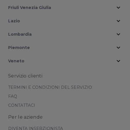
expand_more
Friuli Venezia Giulia
expand_more
Lazio
expand_more
Lombardia
expand_more
Piemonte
expand_more
Veneto
Servizio clienti
TERMINI E CONDIZIONI DEL SERVIZIO
FAQ
CONTATTACI
Per le aziende
DIVENTA INSERZIONISTA