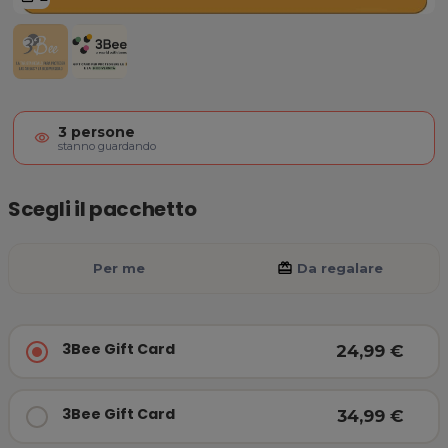
3Bee Gift Card
3
persone
visibility
stanno guardando
Scegli il pacchetto
Per me
card_giftcard
Da regalare
3Bee Gift Card
24,99 €
3Bee Gift Card
34,99 €