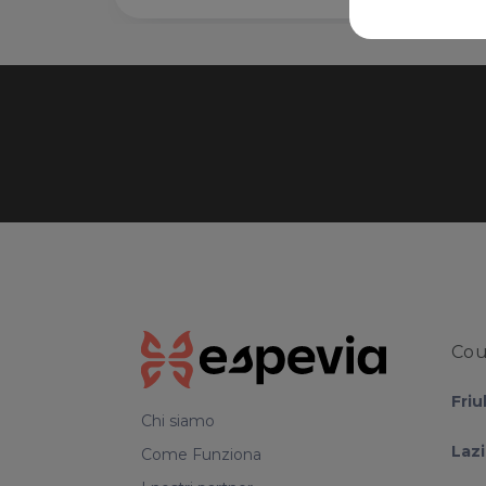
Cou
Friu
Chi siamo
Laz
Come Funziona