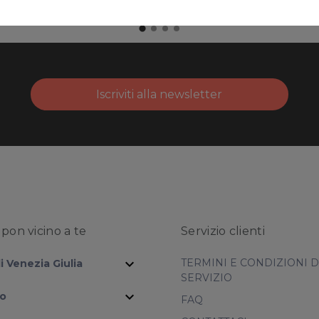
Iscriviti alla newsletter
pon vicino
a te
Servizio clienti
expand_more
TERMINI E CONDIZIONI 
li Venezia Giulia
SERVIZIO
expand_more
io
FAQ