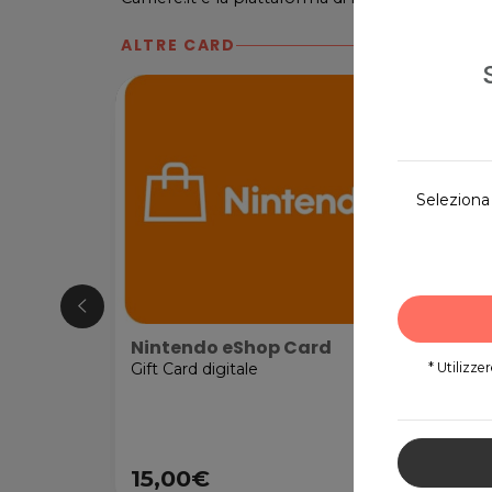
ALTRE CARD
Seleziona 
Nintendo eShop Card
* Utilizze
Gift Card digitale
15,00€