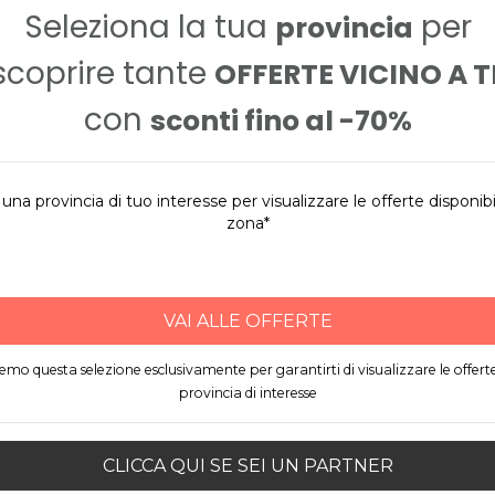
Seleziona la tua
per
provincia
scoprire tante
OFFERTE VICINO A T
con
sconti fino al -70%
una provincia di tuo interesse per visualizzare le offerte disponibil
zona*
VAI ALLE OFFERTE
Epipoli Prepagata Mastercard Web
remo questa selezione esclusivamente per garantirti di visualizzare le offert
Gift Card digitale
G
provincia di interesse
CLICCA QUI SE SEI UN PARTNER
30,00€