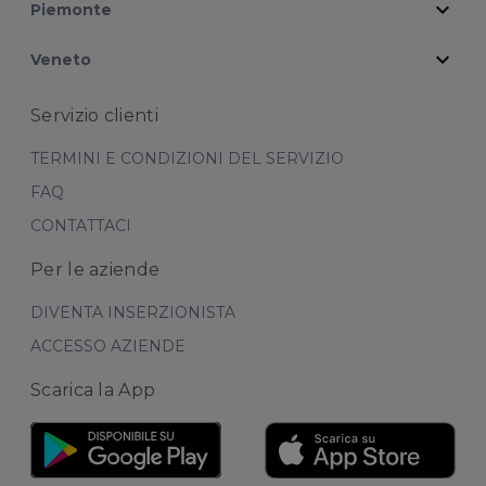
expand_more
Piemonte
expand_more
Veneto
Servizio clienti
TERMINI E CONDIZIONI DEL SERVIZIO
FAQ
CONTATTACI
Per le aziende
DIVENTA INSERZIONISTA
ACCESSO AZIENDE
Scarica la App