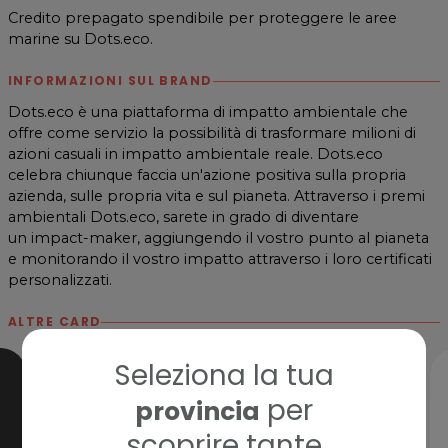
Credito prepagato spendibile per proteggere le aree
marine su Dots.eco.
INFORMAZIONI SUL BRAND
Dots.eco è una piattaforma di impatto ambientale che
offre come servizio la possibilità di trasformare milioni di
azioni casuali in impatto ambientale reale. Dots.eco
celebra chiunque faccia un'azione positiva sulla propria
azienda, sulle propria vita e sul pianeta. Attraverso i premi
ambientali Dots.eco, sarete in grado di diventare
un impact-maker, aggiungendo il vostro punto al pianeta
e monitorando il vostro impatto attraverso i loro certificati
personalizzati.
ALTRE CARD
Seleziona la tua
per
provincia
scoprire tante