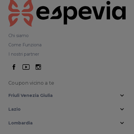
Chi siamo
Come Funziona
I nostri partner
seguici su facebook
seguici su youtube
seguici su instagram
Coupon vicino
a te
expand_more
Friuli Venezia Giulia
expand_more
Lazio
expand_more
Lombardia