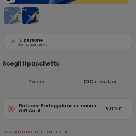
Dots.eco Proteggi le aree marine 
10
persone
visibility
stanno guardando
Scegli il pacchetto
Per me
card_giftcard
Da regalare
Dots.eco Proteggi le aree marine
5,00 €
Gift Card
DESCRIZIONE DELL'OFFERTA